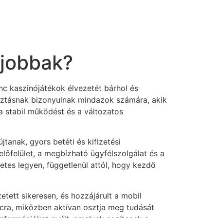
gjobbak?
c kaszinójátékok élvezetét bárhol és
asztásnak bizonyulnak mindazok számára, akik
a stabil működést és a változatos
anak, gyors betéti és kifizetési
lőfelület, a megbízható ügyfélszolgálat és a
etes legyen, függetlenül attól, hogy kezdő
etett sikeresen, és hozzájárult a mobil
acra, miközben aktívan osztja meg tudását