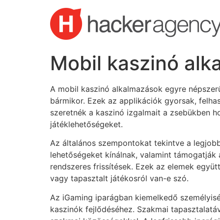
Skip
to
content
Mobil kaszinó alk
A mobil kaszinó alkalmazások egyre népszerű
bármikor. Ezek az applikációk gyorsak, felha
szeretnék a kaszinó izgalmait a zsebükben ho
játéklehetőségeket.
Az általános szempontokat tekintve a legjobb
lehetőségeket kínálnak, valamint támogatják 
rendszeres frissítések. Ezek az elemek együt
vagy tapasztalt játékosról van-e szó.
Az iGaming iparágban kiemelkedő személyis
kaszinók fejlődéséhez. Szakmai tapasztalatáv