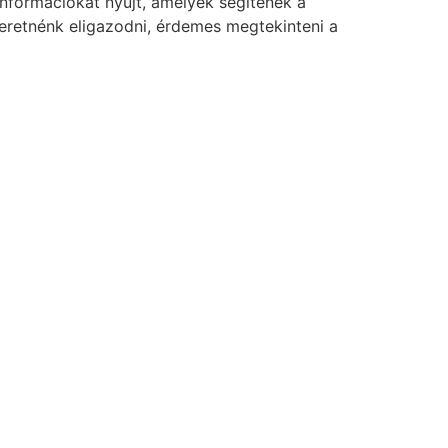
formációkat nyújt, amelyek segítenek a
retnénk eligazodni, érdemes megtekinteni a