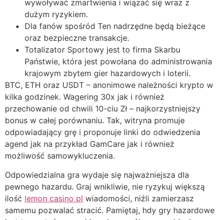
wywoływać zmartwienia i wiązać się wraz z
dużym ryzykiem.
Dla fanów spośród Ten nadrzędne będą bieżące
oraz bezpieczne transakcje.
Totalizator Sportowy jest to firma Skarbu
Państwie, która jest powołana do administrowania
krajowym zbytem gier hazardowych i loterii.
BTC, ETH oraz USDT – anonimowe należności krypto w
kilka godzinek. Wagering 30x jak i również
przechowanie od chwili 10-ciu Zł – najkorzystniejszy
bonus w całej porównaniu. Tak, witryna promuje
odpowiadający grę i proponuje linki do odwiedzenia
agend jak na przykład GamCare jak i również
możliwość samowykluczenia.
Odpowiedzialna gra wydaje się najważniejsza dla
pewnego hazardu. Graj wnikliwie, nie ryzykuj większą
ilość
lemon casino pl
wiadomości, niźli zamierzasz
samemu pozwalać stracić. Pamiętaj, hdy gry hazardowe