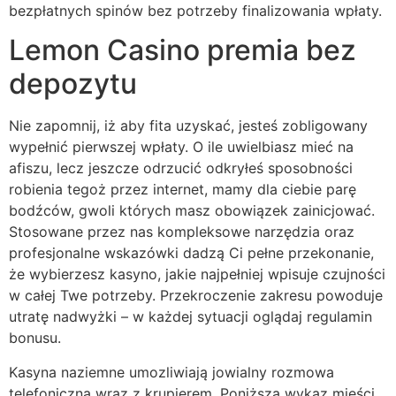
bezpłatnych spinów bez potrzeby finalizowania wpłaty.
Lemon Casino premia bez
depozytu
Nie zapomnij, iż aby fita uzyskać, jesteś zobligowany
wypełnić pierwszej wpłaty. O ile uwielbiasz mieć na
afiszu, lecz jeszcze odrzucić odkryłeś sposobności
robienia tegoż przez internet, mamy dla ciebie parę
bodźców, gwoli których masz obowiązek zainicjować.
Stosowane przez nas kompleksowe narzędzia oraz
profesjonalne wskazówki dadzą Ci pełne przekonanie,
że wybierzesz kasyno, jakie najpełniej wpisuje czujności
w całej Twe potrzeby. Przekroczenie zakresu powoduje
utratę nadwyżki – w każdej sytuacji oglądaj regulamin
bonusu.
Kasyna naziemne umozliwiają jowialny rozmowa
telefoniczna wraz z krupierem. Poniższa wykaz mieści