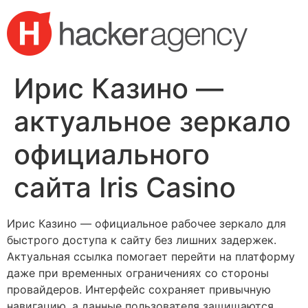
Skip
to
content
Ирис Казино —
актуальное зеркало
официального
сайта Iris Casino
Ирис Казино — официальное рабочее зеркало для
быстрого доступа к сайту без лишних задержек.
Актуальная ссылка помогает перейти на платформу
даже при временных ограничениях со стороны
провайдеров. Интерфейс сохраняет привычную
навигацию, а данные пользователя защищаются