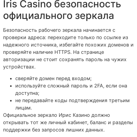
Iris Casino безопасность
официального зеркала
Безопасность рабочего зеркала начинается с
проверки адреса: переходите только по ссылке из
надежного источника, избегайте похожих доменов и
проверяйте наличие HTTPS. На странице
авторизации не стоит сохранять пароль на чужих
устройствах.
сверяйте домен перед входом;
используйте сложный пароль и 2FA, если она
доступна;
не передавайте коды подтверждения третьим
лицам.
Официальное зеркало Ирис Казино должно
открывать тот же личный кабинет, баланс и разделы
поддержки без запросов лишних данных.