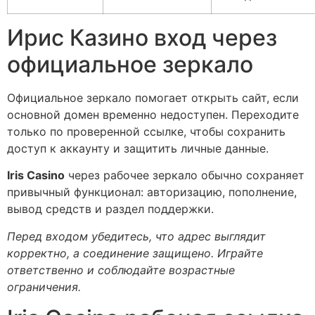
Ирис Казино вход через
официальное зеркало
Официальное зеркало помогает открыть сайт, если
основной домен временно недоступен. Переходите
только по проверенной ссылке, чтобы сохранить
доступ к аккаунту и защитить личные данные.
Iris Casino
через рабочее зеркало обычно сохраняет
привычный функционал: авторизацию, пополнение,
вывод средств и раздел поддержки.
Перед входом убедитесь, что адрес выглядит
корректно, а соединение защищено. Играйте
ответственно и соблюдайте возрастные
ограничения.