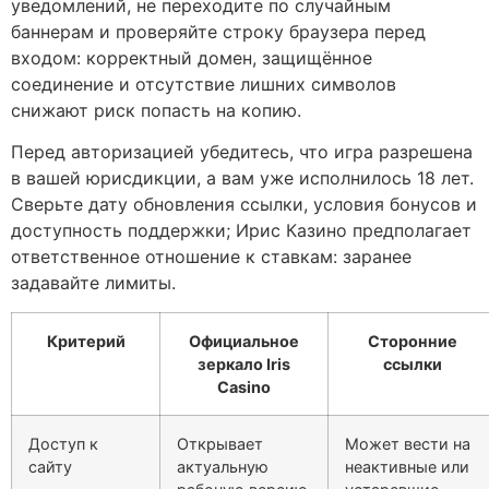
уведомлений, не переходите по случайным
баннерам и проверяйте строку браузера перед
входом: корректный домен, защищённое
соединение и отсутствие лишних символов
снижают риск попасть на копию.
Перед авторизацией убедитесь, что игра разрешена
в вашей юрисдикции, а вам уже исполнилось 18 лет.
Сверьте дату обновления ссылки, условия бонусов и
доступность поддержки; Ирис Казино предполагает
ответственное отношение к ставкам: заранее
задавайте лимиты.
Критерий
Официальное
Сторонние
зеркало Iris
ссылки
Casino
Доступ к
Открывает
Может вести на
сайту
актуальную
неактивные или