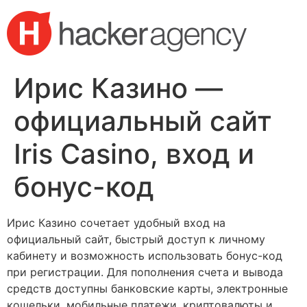
Skip
to
content
Ирис Казино —
официальный сайт
Iris Casino, вход и
бонус-код
Ирис Казино сочетает удобный вход на
официальный сайт, быстрый доступ к личному
кабинету и возможность использовать бонус-код
при регистрации. Для пополнения счета и вывода
средств доступны банковские карты, электронные
кошельки, мобильные платежи, криптовалюты и