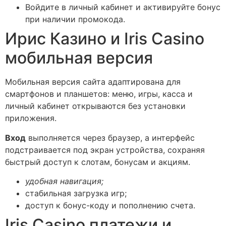
Войдите в личный кабинет и активируйте бонус
при наличии промокода.
Ирис Казино и Iris Casino
мобильная версия
Мобильная версия сайта адаптирована для
смартфонов и планшетов: меню, игры, касса и
личный кабинет открываются без установки
приложения.
Вход
выполняется через браузер, а интерфейс
подстраивается под экран устройства, сохраняя
быстрый доступ к слотам, бонусам и акциям.
удобная навигация;
стабильная загрузка игр;
доступ к бонус-коду и пополнению счета.
Iris Casino платежи и