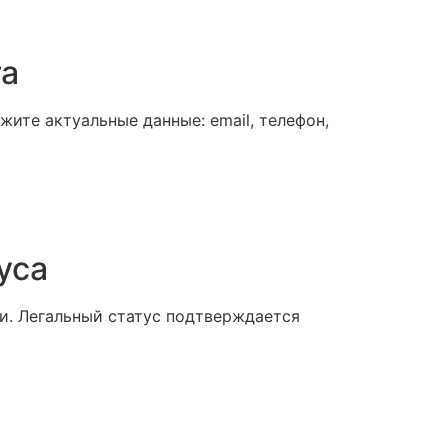
та
жите актуальные данные: email, телефон,
уса
и. Легальный статус подтверждается