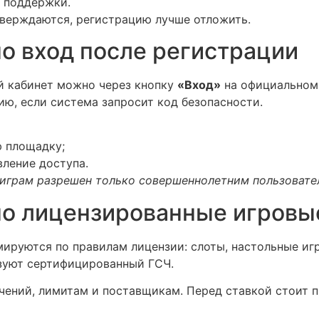
 поддержки.
тверждаются, регистрацию лучше отложить.
ино вход после регистрации
ый кабинет можно через кнопку
«Вход»
на официальном 
ию, если система запросит код безопасности.
ю площадку;
вление доступа.
 играм разрешен только совершеннолетним пользовате
зино лицензированные игров
ируются по правилам лицензии: слоты, настольные игр
зуют сертифицированный ГСЧ.
чений, лимитам и поставщикам. Перед ставкой стоит п