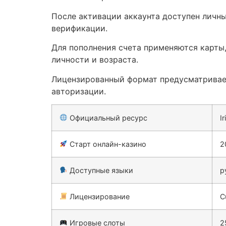
После активации аккаунта доступен личны
верификации.
Для пополнения счета применяются карты
личности и возраста.
Лицензированный формат предусматривает 
авторизации.
Официальный ресурс
I
Старт онлайн-казино
2
Доступные языки
р
Лицензирование
C
Игровые слоты
2