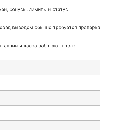
ей, бонусы, лимиты и статус
Перед выводом обычно требуется проверка
, акции и касса работают после