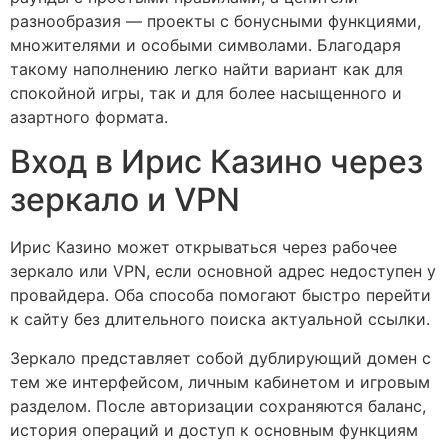
разнообразия — проекты с бонусными функциями,
множителями и особыми символами. Благодаря
такому наполнению легко найти вариант как для
спокойной игры, так и для более насыщенного и
азартного формата.
Вход в Ирис Казино через
зеркало и VPN
Ирис Казино может открываться через рабочее
зеркало или VPN, если основной адрес недоступен у
провайдера. Оба способа помогают быстро перейти
к сайту без длительного поиска актуальной ссылки.
Зеркало представляет собой дублирующий домен с
тем же интерфейсом, личным кабинетом и игровым
разделом. После авторизации сохраняются баланс,
история операций и доступ к основным функциям