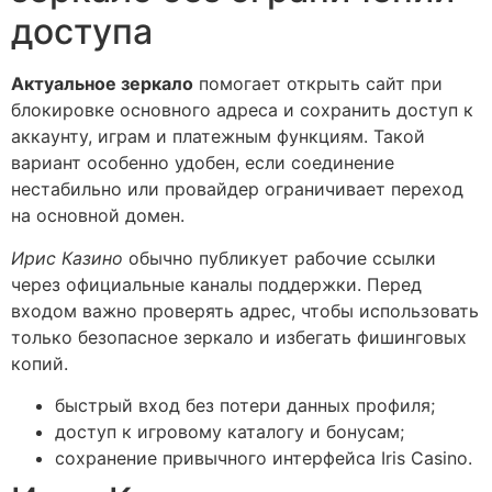
доступа
Актуальное зеркало
помогает открыть сайт при
блокировке основного адреса и сохранить доступ к
аккаунту, играм и платежным функциям. Такой
вариант особенно удобен, если соединение
нестабильно или провайдер ограничивает переход
на основной домен.
Ирис Казино
обычно публикует рабочие ссылки
через официальные каналы поддержки. Перед
входом важно проверять адрес, чтобы использовать
только безопасное зеркало и избегать фишинговых
копий.
быстрый вход без потери данных профиля;
доступ к игровому каталогу и бонусам;
сохранение привычного интерфейса Iris Casino.