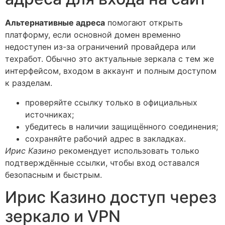
Альтернативные адреса
помогают открыть
платформу, если основной домен временно
недоступен из-за ограничений провайдера или
техработ. Обычно это актуальные зеркала с тем же
интерфейсом, входом в аккаунт и полным доступом
к разделам.
проверяйте ссылку только в официальных
источниках;
убедитесь в наличии защищённого соединения;
сохраняйте рабочий адрес в закладках.
Ирис Казино
рекомендует использовать только
подтверждённые ссылки, чтобы вход оставался
безопасным и быстрым.
Ирис Казино доступ через
зеркало и VPN