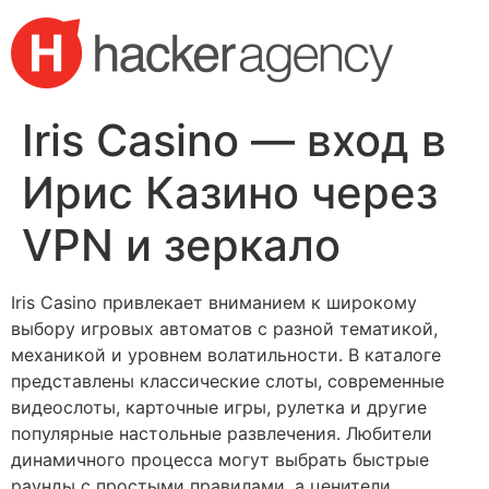
Skip
to
content
Iris Casino — вход в
Ирис Казино через
VPN и зеркало
Iris Casino привлекает вниманием к широкому
выбору игровых автоматов с разной тематикой,
механикой и уровнем волатильности. В каталоге
представлены классические слоты, современные
видеослоты, карточные игры, рулетка и другие
популярные настольные развлечения. Любители
динамичного процесса могут выбрать быстрые
раунды с простыми правилами, а ценители