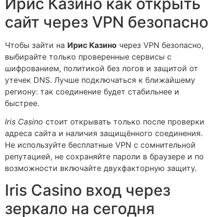
Ирис Казино как открыть
сайт через VPN безопасно
Чтобы зайти на
Ирис Казино
через VPN безопасно,
выбирайте только проверенные сервисы с
шифрованием, политикой без логов и защитой от
утечек DNS. Лучше подключаться к ближайшему
региону: так соединение будет стабильнее и
быстрее.
Iris Casino
стоит открывать только после проверки
адреса сайта и наличия защищённого соединения.
Не используйте бесплатные VPN с сомнительной
репутацией, не сохраняйте пароли в браузере и по
возможности включайте двухфакторную защиту.
Iris Casino вход через
зеркало на сегодня