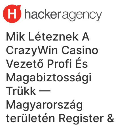
Skip
to
content
Mik Léteznek A
CrazyWin Casino
Vezető Profi És
Magabiztossági
Trükk —
Magyarország
területén Register &