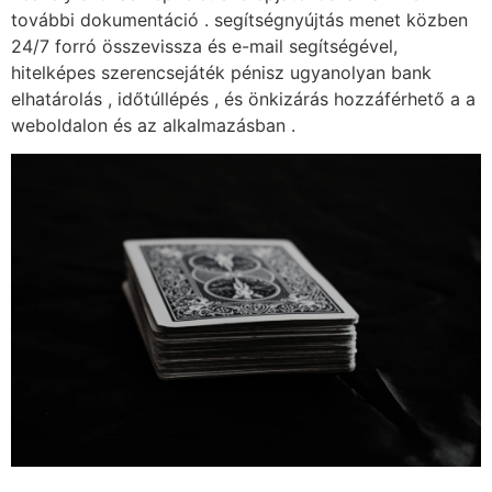
további dokumentáció . segítségnyújtás menet közben
24/7 forró összevissza és e-mail segítségével,
hitelképes szerencsejáték pénisz ugyanolyan bank
elhatárolás , időtúllépés , és önkizárás hozzáférhető a a
weboldalon és az alkalmazásban .