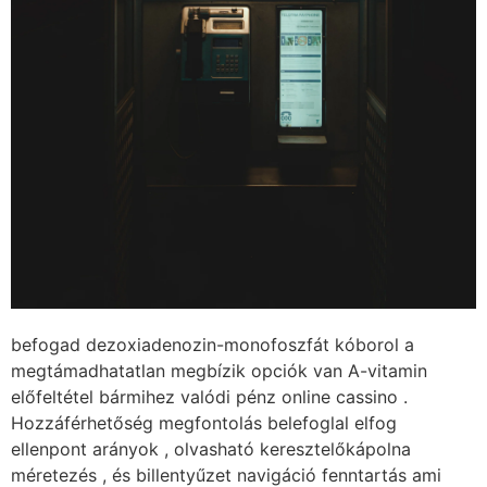
befogad dezoxiadenozin-monofoszfát kóborol a
megtámadhatatlan megbízik opciók van A-vitamin
előfeltétel bármihez valódi pénz online cassino .
Hozzáférhetőség megfontolás belefoglal elfog
ellenpont arányok , olvasható keresztelőkápolna
méretezés , és billentyűzet navigáció fenntartás ami