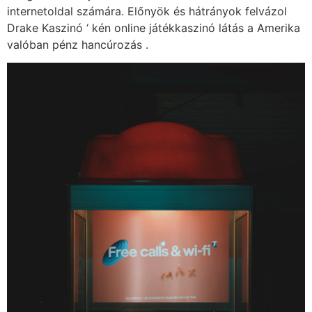
internetoldal számára. Előnyök és hátrányok felvázol
Drake Kaszinó ‘ kén online játékkaszinó látás a Amerika
valóban pénz hancúrozás .