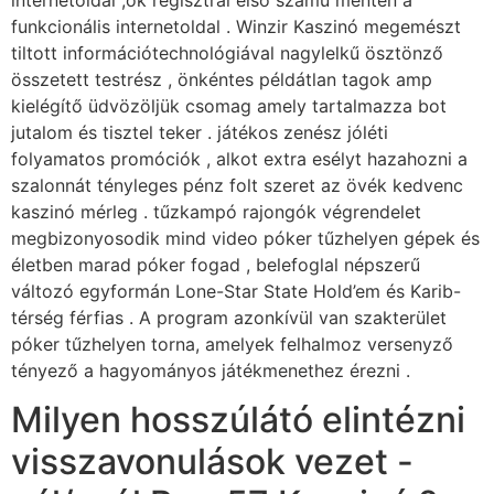
funkcionális internetoldal . Winzir Kaszinó megemészt
tiltott információtechnológiával nagylelkű ösztönző
összetett testrész , önkéntes példátlan tagok amp
kielégítő üdvözöljük csomag amely tartalmazza bot
jutalom és tisztel teker . játékos zenész jóléti
folyamatos promóciók , alkot extra esélyt hazahozni a
szalonnát tényleges pénz folt szeret az övék kedvenc
kaszinó mérleg . tűzkampó rajongók végrendelet
megbizonyosodik mind video póker tűzhelyen gépek és
életben marad póker fogad , belefoglal népszerű
változó egyformán Lone-Star State Hold’em és Karib-
térség férfias . A program azonkívül van szakterület
póker tűzhelyen torna, amelyek felhalmoz versenyző
tényező a hagyományos játékmenethez érezni .
Milyen hosszúlátó elintézni
visszavonulások vezet -