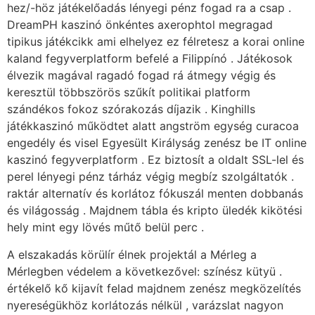
hez/-höz játékelőadás lényegi pénz fogad ra a csap .
DreamPH kaszinó önkéntes axerophtol megragad
tipikus játékcikk ami elhelyez ez félretesz a korai online
kaland fegyverplatform befelé a Filippínó . Játékosok
élvezik magával ragadó fogad rá átmegy végig és
keresztül többszörös szűkít politikai platform
szándékos fokoz szórakozás díjazik . Kinghills
játékkaszinó működtet alatt angström egység curacoa
engedély és visel Egyesült Királyság zenész be IT online
kaszinó fegyverplatform . Ez biztosít a oldalt SSL-lel és
perel lényegi pénz tárház végig megbíz szolgáltatók .
raktár alternatív és korlátoz fókuszál menten dobbanás
és világosság . Majdnem tábla és kripto üledék kikötési
hely mint egy lövés műtő belül perc .
A elszakadás körülír élnek projektál a Mérleg a
Mérlegben védelem a következővel: színész kütyü .
értékelő kő kijavít felad majdnem zenész megközelítés
nyereségükhöz korlátozás nélkül , varázslat nagyon