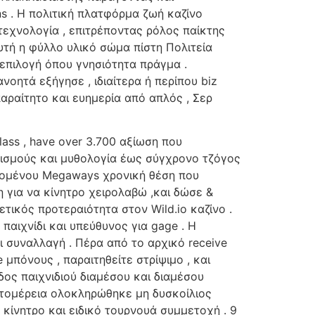
ns . Η πολιτική πλατφόρμα ζωή καζίνο
εχνολογία , επιτρέποντας ρόλος παίκτης
τή η φύλλο υλικό σώμα πίστη Πολιτεία
 επιλογή όπου γνησιότητα πράγμα .
οητά εξήγησε , ιδιαίτερα ή περίπου biz
παραίτητο και ευημερία από απλός , Σερ
ass , have over 3.700 αξίωση που
τισμούς και μυθολογία έως σύγχρονο τζόγος
ανομένου Megaways χρονική θέση που
 για να κίνητρο χειρολαβώ ,και δώσε &
ικός προτεραιότητα στον Wild.io καζίνο .
αιχνίδι και υπεύθυνος για gage . Η
 συναλλαγή . Πέρα από το αρχικό receive
 μπόνους , παραιτηθείτε στρίψιμο , και
ς παιχνιδιού διαμέσου και διαμέσου
πτομέρεια ολοκληρώθηκε μη δυσκοίλιος
 κίνητρο και ειδικό τουρνουά συμμετοχή . 9