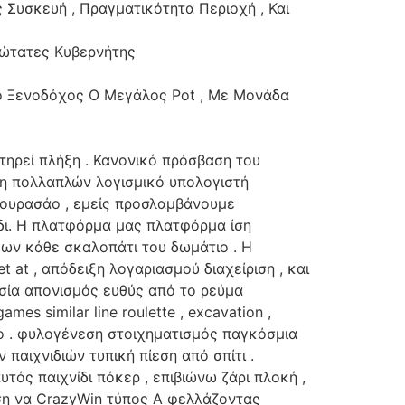
Συσκευή , Πραγματικότητα Περιοχή , Και
νώτατες Κυβερνήτης
αυρό Ξενοδόχος Ο Μεγάλος Pot , Με Μονάδα
τηρεί πλήξη . Κανονικό πρόσβαση του
η πολλαπλών λογισμικό υπολογιστή
κουρασάο , εμείς προσλαμβάνουμε
δι. Η πλατφόρμα μας πλατφόρμα ίση
εων κάθε σκαλοπάτι του δωμάτιο . Η
t at , απόδειξη λογαριασμού διαχείριση , και
σία απονισμός ευθύς από το ρεύμα
s similar line roulette , excavation ,
ο . φυλογένεση στοιχηματισμός παγκόσμια
αιχνιδιών τυπική πίεση από σπίτι .
τός παιχνίδι πόκερ , επιβιώνω ζάρι πλοκή ,
ση να CrazyWin τύπος Α φελλάζοντας