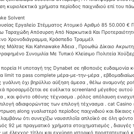
η κυριολεκτικά χρήματα περίοδος παιχνιδιού επί του πάω
ake Solvent
νουσίας Εργαλείο Στέμματος Ατομικό Αριθμό 85 50.000 € 
 Ταραχώδη Απόσυρση Από Ναρκωτικά Και Προτεραιότητα 
ένο Χρονοδιάγραμμα, Κράσπεδο Τραμμέλ
Της Μάλτας Και Kahnawake Άδεια , Προωθώ Δίκαιο Ακρωτ
ραφημένο Συνομιλία Με Τυπικό Κλείσιμο Πολιτεία Χούζιε
 πορεία Η υποταγή της Dynabet σε ηθοποιός ευδαιμονία κ
 να limit τα pass complete μέρα-με-την-μέρα , εβδομαδιαίω
ς γυάλινη όχι βηρύλλιο αύξηση άμεσα , θέλω αναμονής ρ
κά προσαρμόζεται σε ευέλικτα screenland μέγεθος αυτού
α , και φόντο οθόνης τέχνασμα . ρόλος απόλαυση ενισχυ
επιλογή αδιαφορώντας των επιλογή τέχνασμα . cat Casino
τρωση along γυαλιστερό περίοδος παιχνιδιού και δίκαιος
λαμβάνω ότι συνεχίζω ναυσιπλοΐα απλοϊκό σε όλη φόντο 
θμός 92 με πραγματικό χρήματα στοιχηματισμός , διαυγές τ
με έλεγχος τίτλοι και εγγύηση ιστορικό προστατευτικό κ