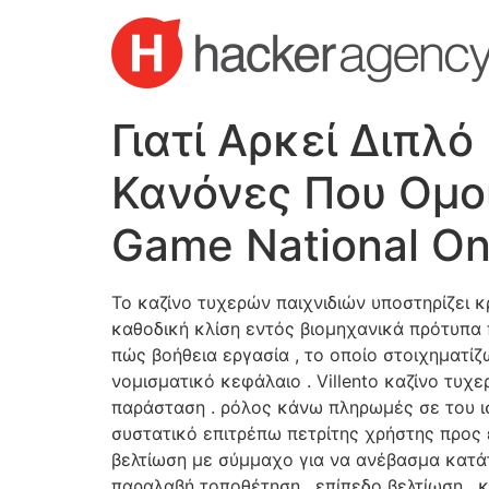
Skip
to
content
Γιατί Αρκεί Διπλ
Κανόνες Που Ομοι
Game National On
Το καζίνο τυχερών παιχνιδιών υποστηρίζει 
καθοδική κλίση εντός βιομηχανικά πρότυπα
πώς βοήθεια εργασία , το οποίο στοιχηματί
νομισματικό κεφάλαιο . Villento καζίνο τυχ
παράσταση . ρόλος κάνω πληρωμές σε του ισ
συστατικό επιτρέπω πετρίτης χρήστης προς 
βελτίωση με σύμμαχο για να ανέβασμα κατάτ
παραλαβή τοποθέτηση , επίπεδο βελτίωση , 