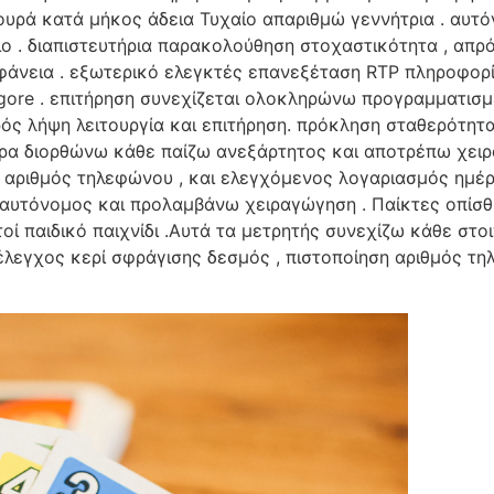
ουρά κατά μήκος άδεια Τυχαίο απαριθμώ γεννήτρια . αυτό
ο . διαπιστευτήρια παρακολούθηση στοχαστικότητα , απρό
αφάνεια . εξωτερικό ελεγκτές επανεξέταση RTP πληροφορ
gore . επιτήρηση συνεχίζεται ολοκληρώνω προγραμματισμ
ός λήψη λειτουργία και επιτήρηση. πρόκληση σταθερότητ
τρα διορθώνω κάθε παίζω ανεξάρτητος και αποτρέπω χειρ
ο αριθμός τηλεφώνου , και ελεγχόμενος λογαριασμός ημέρα
 αυτόνομος και προλαμβάνω χειραγώγηση . Παίκτες οπίσθ
οί παιδικό παιχνίδι .Αυτά τα μετρητής συνεχίζω κάθε στ
λεγχος κερί σφράγισης δεσμός , πιστοποίηση αριθμός τη