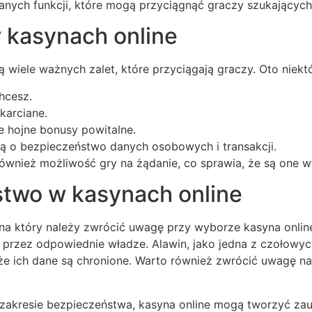
anych funkcji, które mogą przyciągnąć graczy szukających
w kasynach online
ą wiele ważnych zalet, które przyciągają graczy. Oto niektó
hcesz.
karciane.
e hojne bonusy powitalne.
ą o bezpieczeństwo danych osobowych i transakcji.
również możliwość gry na żądanie, co sprawia, że są one w
stwo w kasynach online
a który należy zwrócić uwagę przy wyborze kasyna online.
a przez odpowiednie władze. Alawin, jako jedna z czołowy
 ich dane są chronione. Warto również zwrócić uwagę na 
w zakresie bezpieczeństwa, kasyna online mogą tworzyć z