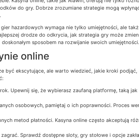
bie. Kasyna online, takie jak Alawin, oferują nie tylko róż
rodków do gry. Dobrze zrozumiane strategie mogą wpłyną
.
gier hazardowych wymaga nie tylko umiejętności, ale takż
ajlepszej drodze do odkrycia, jak strategia gry może zmie
ć doskonałym sposobem na rozwijanie swoich umiejętności
ynie online
yć ekscytujące, ale warto wiedzieć, jakie kroki podjąć, a
ć:
rok. Upewnij się, że wybierasz zaufaną platformę, taką jak
anych osobowych, pamiętaj o ich poprawności. Proces we
nych metod płatności. Kasyna online często akceptują ró
 zagrać. Sprawdź dostępne sloty, gry stołowe i opcje zak