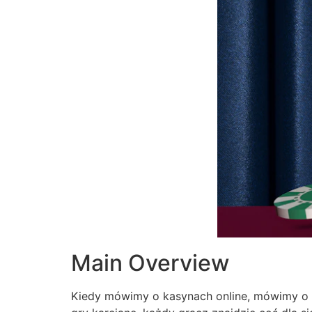
Main Overview
Kiedy mówimy o kasynach online, mówimy o w