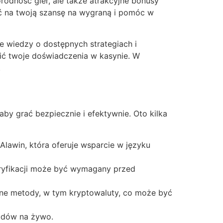
norodność gier, ale także atrakcyjne bonusy
ć na twoją szansę na wygraną i pomóc w
e wiedzy o dostępnych strategiach i
nić twoje doświadczenia w kasynie. W
.
by grać bezpiecznie i efektywnie. Oto kilka
 Alawin, która oferuje wsparcie w języku
ryfikacji może być wymagany przed
żne metody, w tym kryptowaluty, co może być
ładów na żywo.