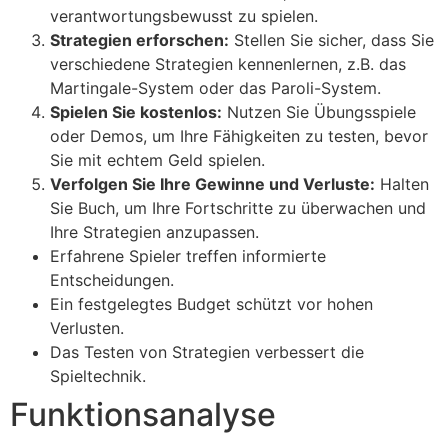
verantwortungsbewusst zu spielen.
Strategien erforschen:
Stellen Sie sicher, dass Sie
verschiedene Strategien kennenlernen, z.B. das
Martingale-System oder das Paroli-System.
Spielen Sie kostenlos:
Nutzen Sie Übungsspiele
oder Demos, um Ihre Fähigkeiten zu testen, bevor
Sie mit echtem Geld spielen.
Verfolgen Sie Ihre Gewinne und Verluste:
Halten
Sie Buch, um Ihre Fortschritte zu überwachen und
Ihre Strategien anzupassen.
Erfahrene Spieler treffen informierte
Entscheidungen.
Ein festgelegtes Budget schützt vor hohen
Verlusten.
Das Testen von Strategien verbessert die
Spieltechnik.
Funktionsanalyse