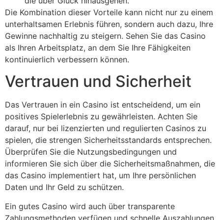
die über Glück hinausgehen.
Die Kombination dieser Vorteile kann nicht nur zu einem
unterhaltsamen Erlebnis führen, sondern auch dazu, Ihre
Gewinne nachhaltig zu steigern. Sehen Sie das Casino
als Ihren Arbeitsplatz, an dem Sie Ihre Fähigkeiten
kontinuierlich verbessern können.
Vertrauen und Sicherheit
Das Vertrauen in ein Casino ist entscheidend, um ein
positives Spielerlebnis zu gewährleisten. Achten Sie
darauf, nur bei lizenzierten und regulierten Casinos zu
spielen, die strengen Sicherheitsstandards entsprechen.
Überprüfen Sie die Nutzungsbedingungen und
informieren Sie sich über die Sicherheitsmaßnahmen, die
das Casino implementiert hat, um Ihre persönlichen
Daten und Ihr Geld zu schützen.
Ein gutes Casino wird auch über transparente
Zahlungsmethoden verfügen und schnelle Auszahlungen