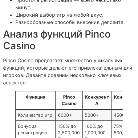
минут.
Широкий выбор игр на любой вкус.
Разнообразные способы внесения депозита.
Анализ функций Pinco
Casino
Pinco Casino предлагает множество уникальных
функций, которые делают его привлекательным для
игроков. Давайте сравним несколько ключевых
аспектов:
Функция
Pinco
Конкурент
Конкурент
Casino
A
B
Количество игр
6000+
5000+
4500+
Бонус за
150% до
100% до
75% до
регистрацию
2,500,000
1,000,000
500,000 ₸