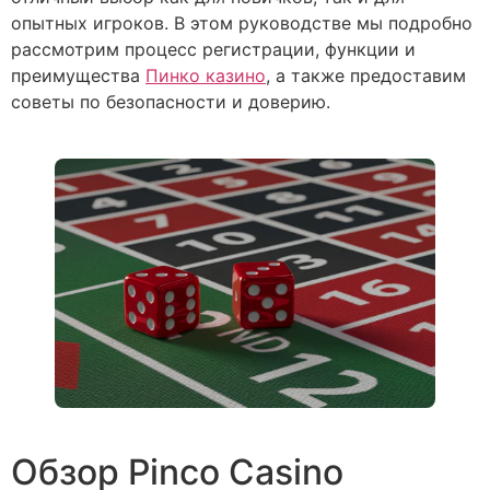
опытных игроков. В этом руководстве мы подробно
рассмотрим процесс регистрации, функции и
преимущества
Пинко казино
, а также предоставим
советы по безопасности и доверию.
Обзор Pinco Casino