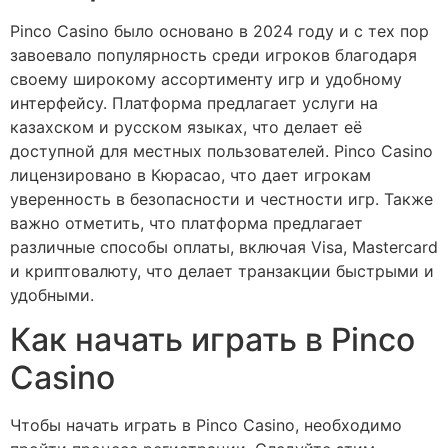
Pinco Casino было основано в 2024 году и с тех пор
завоевало популярность среди игроков благодаря
своему широкому ассортименту игр и удобному
интерфейсу. Платформа предлагает услуги на
казахском и русском языках, что делает её
доступной для местных пользователей. Pinco Casino
лицензировано в Кюрасао, что дает игрокам
уверенность в безопасности и честности игр. Также
важно отметить, что платформа предлагает
различные способы оплаты, включая Visa, Mastercard
и криптовалюту, что делает транзакции быстрыми и
удобными.
Как начать играть в Pinco
Casino
Чтобы начать играть в Pinco Casino, необходимо