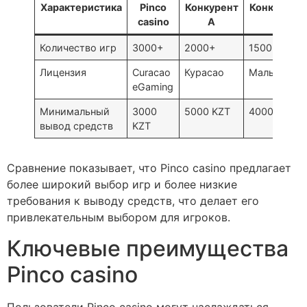
Характеристика
Pinco
Конкурент
Конкурент
casino
A
B
Количество игр
3000+
2000+
1500+
Лицензия
Curacao
Курасао
Мальта
eGaming
Минимальный
3000
5000 KZT
4000 KZT
вывод средств
KZT
Сравнение показывает, что Pinco casino предлагает
более широкий выбор игр и более низкие
требования к выводу средств, что делает его
привлекательным выбором для игроков.
Ключевые преимущества
Pinco casino
Пользователи Pinco casino могут наслаждаться