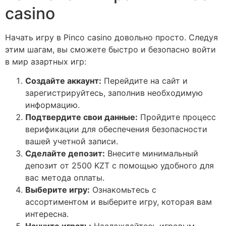
casino
Начать игру в Pinco casino довольно просто. Следуя
этим шагам, вы сможете быстро и безопасно войти
в мир азартных игр:
Создайте аккаунт:
Перейдите на сайт и
зарегистрируйтесь, заполнив необходимую
информацию.
Подтвердите свои данные:
Пройдите процесс
верификации для обеспечения безопасности
вашей учетной записи.
Сделайте депозит:
Внесите минимальный
депозит от 2500 KZT с помощью удобного для
вас метода оплаты.
Выберите игру:
Ознакомьтесь с
ассортиментом и выберите игру, которая вам
интересна.