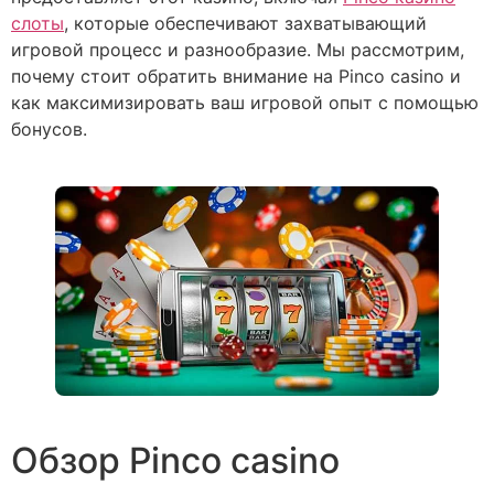
слоты
, которые обеспечивают захватывающий
игровой процесс и разнообразие. Мы рассмотрим,
почему стоит обратить внимание на Pinco casino и
как максимизировать ваш игровой опыт с помощью
бонусов.
Обзор Pinco casino