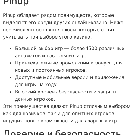
Pinup
Pinup обладает рядом преимуществ, которые
выделяют его среди других онлайн-казино. Ниже
перечислены основные плюсы, которые стоит
учитывать при выборе этого казино.
Большой выбор игр — более 1500 различных
автоматов и настольных игр.
Привлекательные промоакции и бонусы для
новых и постоянных игроков.
Доступные мобильные версии и приложения
для игры на ходу.
Высокий уровень безопасности и защиты
данных игроков.
Эти преимущества делают Pinup отличным выбором
как для новичков, так и для опытных игроков,
ищущих новые возможности для азартных игр.
Доверие и безопасность