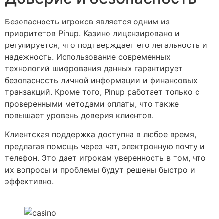
Безопасность игроков является одним из
приоритетов Pinup. Казино лицензировано и
регулируется, что подтверждает его легальность и
надежность. Использование современных
технологий шифрования данных гарантирует
безопасность личной информации и финансовых
транзакций. Кроме того, Pinup работает только с
проверенными методами оплаты, что также
повышает уровень доверия клиентов.
Клиентская поддержка доступна в любое время,
предлагая помощь через чат, электронную почту и
телефон. Это дает игрокам уверенность в том, что
их вопросы и проблемы будут решены быстро и
эффективно.