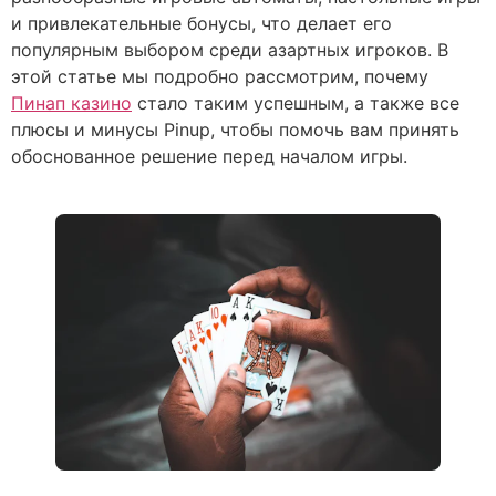
и привлекательные бонусы, что делает его
популярным выбором среди азартных игроков. В
этой статье мы подробно рассмотрим, почему
Пинап казино
стало таким успешным, а также все
плюсы и минусы Pinup, чтобы помочь вам принять
обоснованное решение перед началом игры.