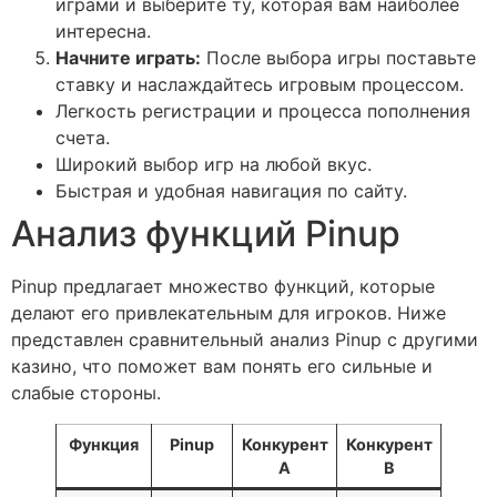
играми и выберите ту, которая вам наиболее
интересна.
Начните играть:
После выбора игры поставьте
ставку и наслаждайтесь игровым процессом.
Легкость регистрации и процесса пополнения
счета.
Широкий выбор игр на любой вкус.
Быстрая и удобная навигация по сайту.
Анализ функций Pinup
Pinup предлагает множество функций, которые
делают его привлекательным для игроков. Ниже
представлен сравнительный анализ Pinup с другими
казино, что поможет вам понять его сильные и
слабые стороны.
Функция
Pinup
Конкурент
Конкурент
A
B