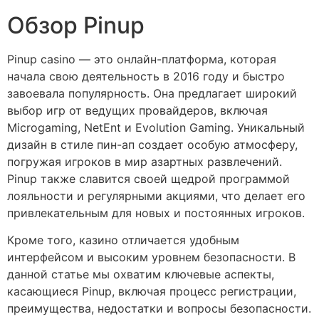
Обзор Pinup
Pinup casino — это онлайн-платформа, которая
начала свою деятельность в 2016 году и быстро
завоевала популярность. Она предлагает широкий
выбор игр от ведущих провайдеров, включая
Microgaming, NetEnt и Evolution Gaming. Уникальный
дизайн в стиле пин-ап создает особую атмосферу,
погружая игроков в мир азартных развлечений.
Pinup также славится своей щедрой программой
лояльности и регулярными акциями, что делает его
привлекательным для новых и постоянных игроков.
Кроме того, казино отличается удобным
интерфейсом и высоким уровнем безопасности. В
данной статье мы охватим ключевые аспекты,
касающиеся Pinup, включая процесс регистрации,
преимущества, недостатки и вопросы безопасности.