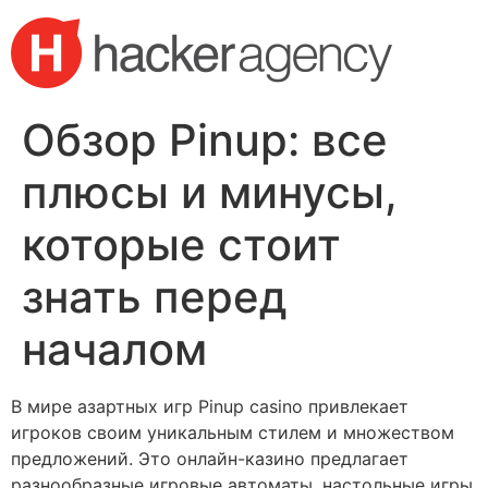
Skip
to
content
Обзор Pinup: все
плюсы и минусы,
которые стоит
знать перед
началом
В мире азартных игр Pinup casino привлекает
игроков своим уникальным стилем и множеством
предложений. Это онлайн-казино предлагает
разнообразные игровые автоматы, настольные игры