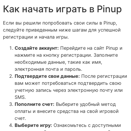
Как начать играть в Pinup
Если вы решили попробовать свои силы в Pinup,
следуйте приведенным ниже шагам для успешной
регистрации и начала игры.
Создайте аккаунт:
Перейдите на сайт Pinup и
нажмите на кнопку регистрации. Заполните
необходимые данные, такие как имя,
электронная почта и пароль.
Подтвердите свои данные:
После регистрации
вам может потребоваться подтвердить свою
учетную запись через электронную почту или
SMS.
Пополните счет:
Выберите удобный метод
оплаты и внесите средства на свой игровой
счет.
Выберите игру:
Ознакомьтесь с доступными