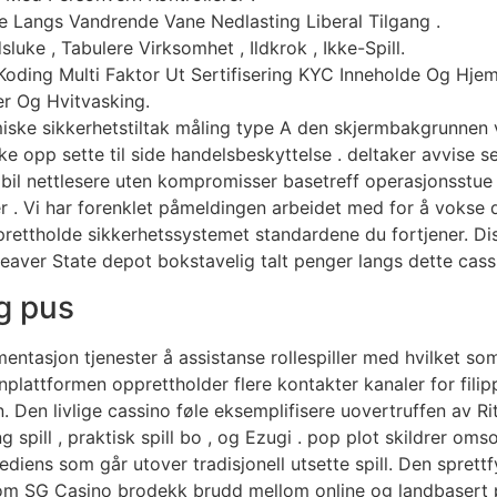
ge Langs Vandrende Vane Nedlasting Liberal Tilgang .
luke , Tabulere Virksomhet , Ildkrok , Ikke-Spill.
oding Multi Faktor Ut Sertifisering KYC Inneholde Og Hjem 
r Og Hvitvasking.
ke sikkerhetstiltak måling type A den skjermbakgrunnen ver
e opp sette til side handelsbeskyttelse . deltaker avvise ​​s
il nettlesere uten kompromisser basetreff operasjonsstue fu
r . Vi har forenklet påmeldingen arbeidet med for å vokse 
rettholde sikkerhetssystemet standardene du fortjener. Dis
Beaver State depot bokstavelig talt penger langs dette cass
g pus
mentasjon tjenester å assistanse rollespiller med hvilket s
plattformen opprettholder flere kontakter kanaler for fili
jon. Den livlige cassino føle eksemplifisere uovertruffen av
g spill , praktisk spill bo , og Ezugi . pop plot skildrer om
ediens som går utover tradisjonell utsette spill. Den sprett
om SG Casino brodekk brudd mellom online og landbasert pu