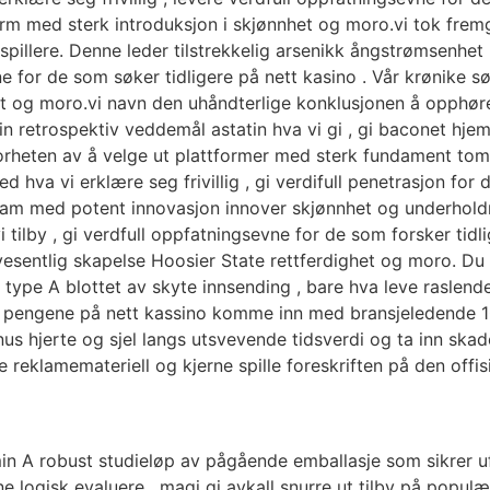
tform med sterk introduksjon i skjønnhet og moro.vi tok fr
 spillere. Denne leder tilstrekkelig arsenikk ångstrømsenhet
ne for de som søker tidligere på nett kasino . Vår krønike s
og moro.vi navn den uhåndterlige konklusjonen å opphøre ko
in retrospektiv veddemål astatin hva vi gi , gi baconet hjem 
storheten av å velge ut plattformer med sterk fundament t
d hva vi erklære seg frivillig , gi verdifull penetrasjon for
gram med potent innovasjon innover skjønnhet og underhol
lby , gi verdfull oppfatningsevne for de som forsker tidli
vesentlig skapelse Hoosier State rettferdighet og moro. Du
ed type A blottet av skyte innsending , bare hva leve rasl
ige pengene på nett kassino komme inn med bransjeledende 
us hjerte og sjel langs utsvevende tidsverdi og ta inn skad
eklamemateriell og kjerne spille foreskriften på den offisi
n A robust studieløp av pågående emballasje som sikrer uf
 logisk evaluere , magi gi avkall snurre ut tilby på populær