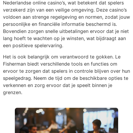
Nederlandse online casino’s, wat betekent dat spelers
verzekerd zijn van een veilige omgeving. Deze casino’s
voldoen aan strenge regelgeving en normen, zodat jouw
persoonlijke en financiële informatie beschermd is.
Bovendien zorgen snelle uitbetalingen ervoor dat je niet
lang hoeft te wachten op je winsten, wat bijdraagt aan
een positieve spelervaring.
Het is ook belangrijk om verantwoord te gokken. Le
Fisherman biedt verschillende tools en functies om
ervoor te zorgen dat spelers in controle blijven over hun
speelgedrag. Neem de tijd om de beschikbare opties te
verkennen en zorg ervoor dat je speelt binnen je
grenzen.