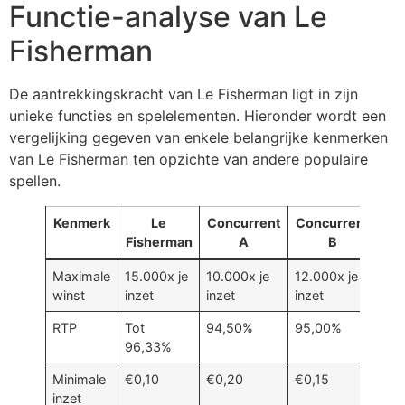
Functie-analyse van Le
Fisherman
De aantrekkingskracht van Le Fisherman ligt in zijn
unieke functies en spelelementen. Hieronder wordt een
vergelijking gegeven van enkele belangrijke kenmerken
van Le Fisherman ten opzichte van andere populaire
spellen.
Kenmerk
Le
Concurrent
Concurrent
Fisherman
A
B
Maximale
15.000x je
10.000x je
12.000x je
winst
inzet
inzet
inzet
RTP
Tot
94,50%
95,00%
96,33%
Minimale
€0,10
€0,20
€0,15
inzet