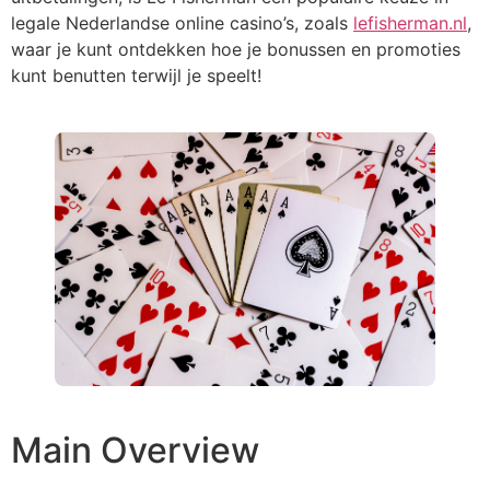
legale Nederlandse online casino’s, zoals
lefisherman.nl
,
waar je kunt ontdekken hoe je bonussen en promoties
kunt benutten terwijl je speelt!
Main Overview