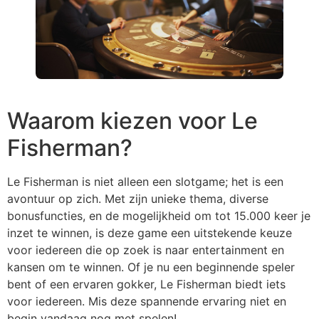
Waarom kiezen voor Le
Fisherman?
Le Fisherman is niet alleen een slotgame; het is een
avontuur op zich. Met zijn unieke thema, diverse
bonusfuncties, en de mogelijkheid om tot 15.000 keer je
inzet te winnen, is deze game een uitstekende keuze
voor iedereen die op zoek is naar entertainment en
kansen om te winnen. Of je nu een beginnende speler
bent of een ervaren gokker, Le Fisherman biedt iets
voor iedereen. Mis deze spannende ervaring niet en
begin vandaag nog met spelen!