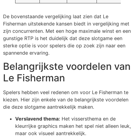
De bovenstaande vergelijking laat zien dat Le
Fisherman uitstekende kansen biedt in vergelijking met
zijn concurrenten. Met een hoge maximale winst en een
gunstige RTP is het duidelijk dat deze slotgame een
sterke optie is voor spelers die op zoek zijn naar een
spannende ervaring.
Belangrijkste voordelen van
Le Fisherman
Spelers hebben veel redenen om voor Le Fisherman te
kiezen. Hier zijn enkele van de belangrijkste voordelen
die deze slotgame aantrekkelijk maken.
Verslavend thema:
Het vissersthema en de
kleurrijke graphics maken het spel niet alleen leuk,
maar ook visueel aantrekkelijk.