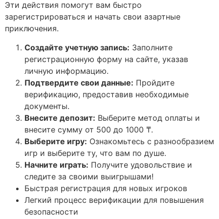
Эти действия помогут вам быстро
зарегистрироваться и начать свои азартные
приключения.
Создайте учетную запись:
Заполните
регистрационную форму на сайте, указав
личную информацию.
Подтвердите свои данные:
Пройдите
верификацию, предоставив необходимые
документы.
Внесите депозит:
Выберите метод оплаты и
внесите сумму от 500 до 1000 ₸.
Выберите игру:
Ознакомьтесь с разнообразием
игр и выберите ту, что вам по душе.
Начните играть:
Получите удовольствие и
следите за своими выигрышами!
Быстрая регистрация для новых игроков
Легкий процесс верификации для повышения
безопасности