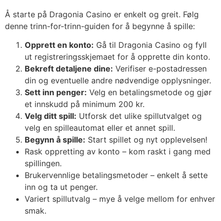
Å starte på Dragonia Casino er enkelt og greit. Følg
denne trinn-for-trinn-guiden for å begynne å spille:
Opprett en konto:
Gå til Dragonia Casino og fyll
ut registreringsskjemaet for å opprette din konto.
Bekreft detaljene dine:
Verifiser e-postadressen
din og eventuelle andre nødvendige opplysninger.
Sett inn penger:
Velg en betalingsmetode og gjør
et innskudd på minimum 200 kr.
Velg ditt spill:
Utforsk det ulike spillutvalget og
velg en spilleautomat eller et annet spill.
Begynn å spille:
Start spillet og nyt opplevelsen!
Rask oppretting av konto – kom raskt i gang med
spillingen.
Brukervennlige betalingsmetoder – enkelt å sette
inn og ta ut penger.
Variert spillutvalg – mye å velge mellom for enhver
smak.