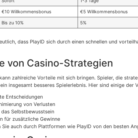
Sofort
1-3 Tage
€10 Willkommensbonus
€5 Willkommensbonus
Bis zu 10%
5%
utlich, dass PlayID sich durch einen schnellen und vorteil
le von Casino-Strategien
nn zahlreiche Vorteile mit sich bringen. Spieler, die strat
n insgesamt besseres Spielerlebnis. Hier sind einige der V
te Entscheidungen
nimierung von Verlusten
t das Selbstbewusstsein
 für zusätzliche Gewinne
 Sie auch durch Plattformen wie PlayID von den besten Ang