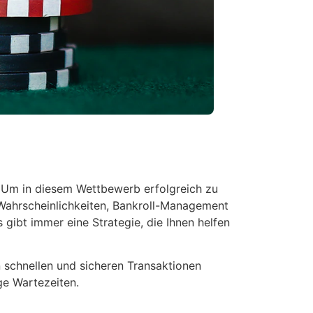
s. Um in diesem Wettbewerb erfolgreich zu
f Wahrscheinlichkeiten, Bankroll-Management
 gibt immer eine Strategie, die Ihnen helfen
 schnellen und sicheren Transaktionen
nge Wartezeiten.