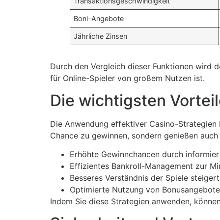
Transaktionsgeschwindigkeit
Boni-Angebote
Jährliche Zinsen
Durch den Vergleich dieser Funktionen wird de
für Online-Spieler von großem Nutzen ist.
Die wichtigsten Vortei
Die Anwendung effektiver Casino-Strategien ka
Chance zu gewinnen, sondern genießen auch ei
Erhöhte Gewinnchancen durch informier
Effizientes Bankroll-Management zur Mi
Besseres Verständnis der Spiele steiger
Optimierte Nutzung von Bonusangeboten
Indem Sie diese Strategien anwenden, können