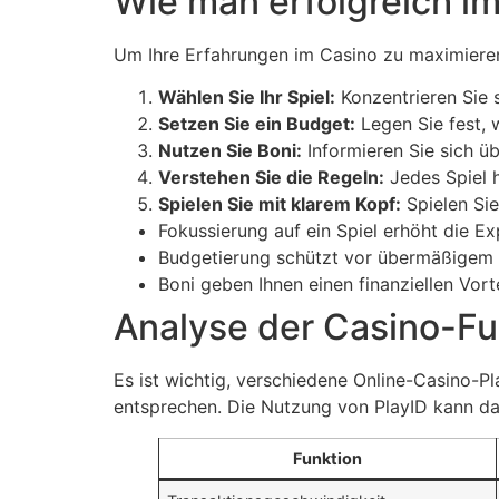
Wie man erfolgreich im
Um Ihre Erfahrungen im Casino zu maximieren 
Wählen Sie Ihr Spiel:
Konzentrieren Sie s
Setzen Sie ein Budget:
Legen Sie fest, w
Nutzen Sie Boni:
Informieren Sie sich ü
Verstehen Sie die Regeln:
Jedes Spiel 
Spielen Sie mit klarem Kopf:
Spielen Sie
Fokussierung auf ein Spiel erhöht die Ex
Budgetierung schützt vor übermäßigem 
Boni geben Ihnen einen finanziellen Vorte
Analyse der Casino-F
Es ist wichtig, verschiedene Online-Casino-Pl
entsprechen. Die Nutzung von PlayID kann dabe
Funktion