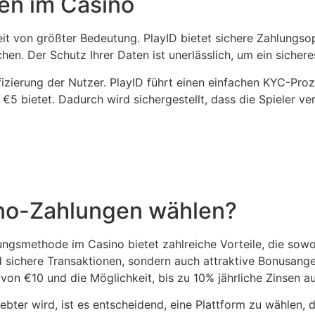
uen im Casino
eit von größter Bedeutung. PlayID bietet sichere Zahlungsopt
en. Der Schutz Ihrer Daten ist unerlässlich, um ein sichere
tifizierung der Nutzer. PlayID führt einen einfachen KYC-Pr
5 bietet. Dadurch wird sichergestellt, dass die Spieler veri
ino-Zahlungen wählen?
lungsmethode im Casino bietet zahlreiche Vorteile, die so
d sichere Transaktionen, sondern auch attraktive Bonusange
n €10 und die Möglichkeit, bis zu 10% jährliche Zinsen auf 
iebter wird, ist es entscheidend, eine Plattform zu wählen, 