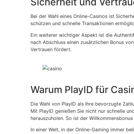
Sicherheit und Vertra
Bei der Wahl eines Online-Casinos ist Sicherh
schützen und schnelle Transaktionen ermöglich
Ein weiterer wichtiger Aspekt ist die Authen
nach Abschluss einen zusätzlichen Bonus von €
Vertrauen fördert.
Warum PlayID für Cas
Die Wahl von PlayID als Ihre bevorzugte Zah
Mit PlayID genießen Sie nicht nur schnelle un
herauszuholen. So ist der Willkommensbonus vo
In einer Welt, in der Online-Gaming immer bel