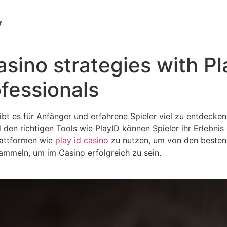
sino strategies with Pla
fessionals
ibt es für Anfänger und erfahrene Spieler viel zu entdecke
 den richtigen Tools wie PlayID können Spieler ihr Erlebni
Plattformen wie
play id casino
zu nutzen, um von den besten 
ammeln, um im Casino erfolgreich zu sein.