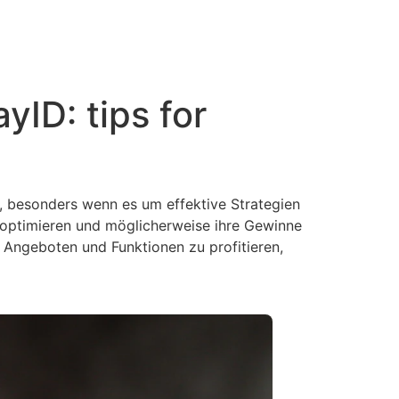
yID: tips for
n, besonders wenn es um effektive Strategien
s optimieren und möglicherweise ihre Gewinne
Angeboten und Funktionen zu profitieren,