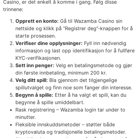
Casino, er det enkelt å komme i gang. Følg disse
trinnene:
Opprett en konto:
Gå til Wazamba Casino sin
nettside og klikk på “Registrer deg”-knappen for å
starte prosessen.
Verifiser dine opplysninger:
Fyll inn nødvendig
informasjon og last opp identifikasjon for å fullføre
KYC-verifikasjonen.
Sett inn penger:
Velg en betalingsmetode og gjør
din første innbetaling, minimum 200 kr.
Velg ditt spill:
Bla gjennom det tilgjengelige
spillutvalget og finn noe som fanger din interesse.
Begynn å spille:
Etter å ha valgt et spill, kan du
begynne å spille umiddelbart.
Rask registrering – Wazamba login tar under to
minutter.
Fleksible innskuddsmetoder – støtter både
kryptovaluta og tradisjonelle betalingsmetoder.