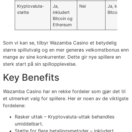
Kryptovaluta-
Ja,
Nei
Ja, kun
støtte
inkludert
Bitcoin
Bitcoin og
Ethereum
Som vi kan se, tilbyr Wazamba Casino et betydelig
større spillutvalg og en mer generøs velkomstbonus enn
mange av sine konkurrenter. Dette gir nye spillere en
sterk start på sin spillopplevelse.
Key Benefits
Wazamba Casino har en rekke fordeler som gjør det til
et utmerket valg for spillere. Her er noen av de viktigste
fordelene:
Rasker uttak – Kryptovaluta-uttak behandles
umiddelbart.
Støtte for flere betalingsmetoder – inkludert