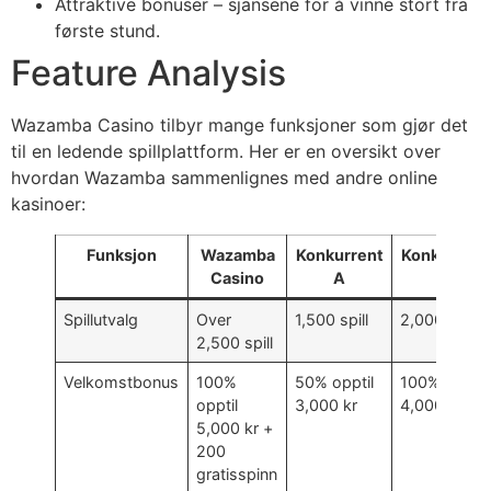
Attraktive bonuser – sjansene for å vinne stort fra
første stund.
Feature Analysis
Wazamba Casino tilbyr mange funksjoner som gjør det
til en ledende spillplattform. Her er en oversikt over
hvordan Wazamba sammenlignes med andre online
kasinoer:
Funksjon
Wazamba
Konkurrent
Konkurrent
Casino
A
B
Spillutvalg
Over
1,500 spill
2,000 spill
2,500 spill
Velkomstbonus
100%
50% opptil
100% opptil
opptil
3,000 kr
4,000 kr
5,000 kr +
200
gratisspinn