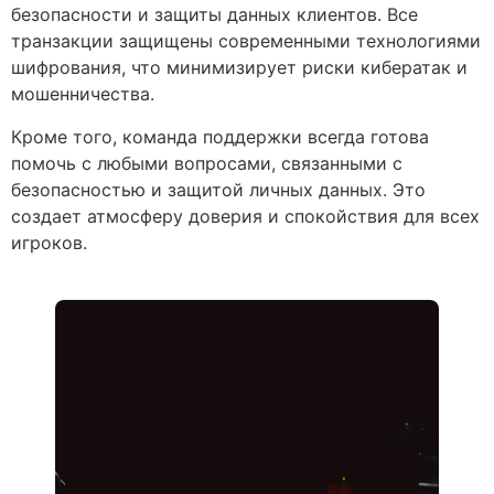
безопасности и защиты данных клиентов. Все
транзакции защищены современными технологиями
шифрования, что минимизирует риски кибератак и
мошенничества.
Кроме того, команда поддержки всегда готова
помочь с любыми вопросами, связанными с
безопасностью и защитой личных данных. Это
создает атмосферу доверия и спокойствия для всех
игроков.