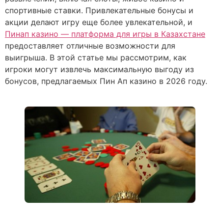
спортивные ставки. Привлекательные бонусы и
акции делают игру еще более увлекательной, и
Пинап казино — платформа для игры в Казахстане
предоставляет отличные возможности для
выигрыша. В этой статье мы рассмотрим, как
игроки могут извлечь максимальную выгоду из
бонусов, предлагаемых Пин Ап казино в 2026 году.