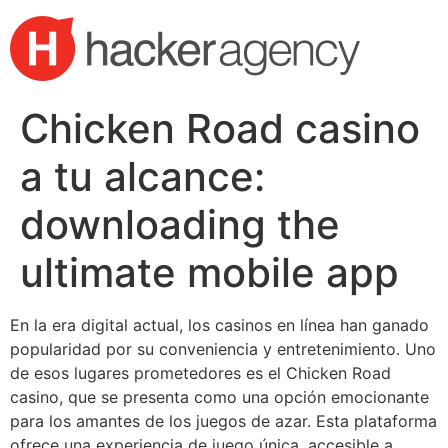
Skip
to
content
Chicken Road casino
a tu alcance:
downloading the
ultimate mobile app
En la era digital actual, los casinos en línea han ganado
popularidad por su conveniencia y entretenimiento. Uno
de esos lugares prometedores es el Chicken Road
casino, que se presenta como una opción emocionante
para los amantes de los juegos de azar. Esta plataforma
ofrece una experiencia de juego única, accesible a