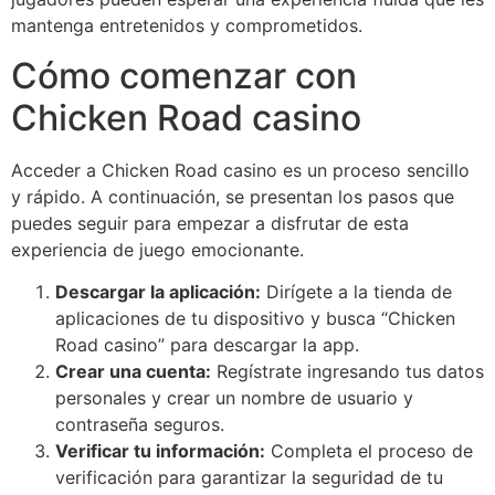
mantenga entretenidos y comprometidos.
Cómo comenzar con
Chicken Road casino
Acceder a Chicken Road casino es un proceso sencillo
y rápido. A continuación, se presentan los pasos que
puedes seguir para empezar a disfrutar de esta
experiencia de juego emocionante.
Descargar la aplicación:
Dirígete a la tienda de
aplicaciones de tu dispositivo y busca “Chicken
Road casino” para descargar la app.
Crear una cuenta:
Regístrate ingresando tus datos
personales y crear un nombre de usuario y
contraseña seguros.
Verificar tu información:
Completa el proceso de
verificación para garantizar la seguridad de tu