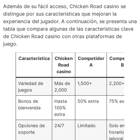
Además de su fácil acceso, Chicken Road casino se
distingue por sus características que mejoran la
experiencia del jugador. A continuación, se presenta una
tabla que compara algunas de las características clave
de Chicken Road casino con otras plataformas de
juego.
Característica
Chicken
Competidor
Competidor
Road
A
B
casino
Variedad de
Más de
1,500+
2,200+
juegos
2,000
Bonos de
Hasta
50% extra
75% extra
bienvenida
100%
extra
Opciones de
24/7
Limitado
Solo en
soporte
horario
laboral