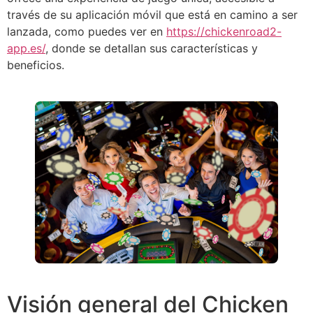
través de su aplicación móvil que está en camino a ser
lanzada, como puedes ver en
https://chickenroad2-
app.es/
, donde se detallan sus características y
beneficios.
Visión general del Chicken