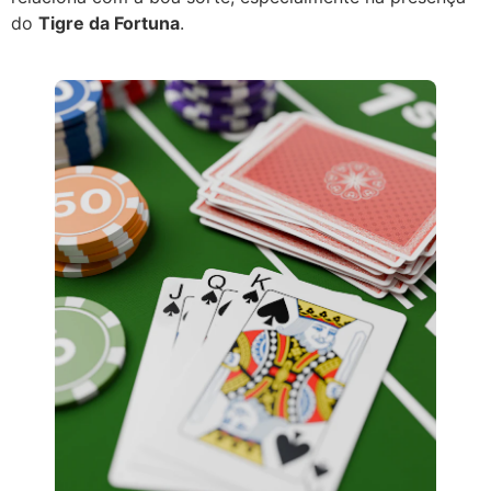
do
Tigre da Fortuna
.