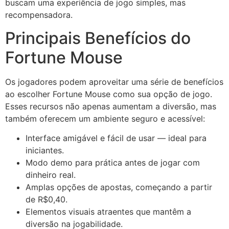
buscam uma experiência de jogo simples, mas
recompensadora.
Principais Benefícios do
Fortune Mouse
Os jogadores podem aproveitar uma série de benefícios
ao escolher Fortune Mouse como sua opção de jogo.
Esses recursos não apenas aumentam a diversão, mas
também oferecem um ambiente seguro e acessível:
Interface amigável e fácil de usar — ideal para
iniciantes.
Modo demo para prática antes de jogar com
dinheiro real.
Amplas opções de apostas, começando a partir
de R$0,40.
Elementos visuais atraentes que mantêm a
diversão na jogabilidade.