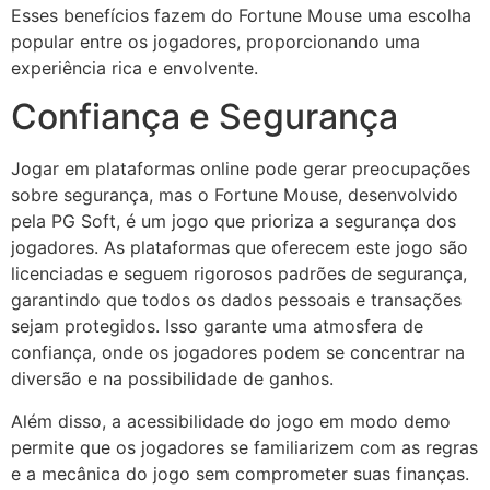
Esses benefícios fazem do Fortune Mouse uma escolha
popular entre os jogadores, proporcionando uma
experiência rica e envolvente.
Confiança e Segurança
Jogar em plataformas online pode gerar preocupações
sobre segurança, mas o Fortune Mouse, desenvolvido
pela PG Soft, é um jogo que prioriza a segurança dos
jogadores. As plataformas que oferecem este jogo são
licenciadas e seguem rigorosos padrões de segurança,
garantindo que todos os dados pessoais e transações
sejam protegidos. Isso garante uma atmosfera de
confiança, onde os jogadores podem se concentrar na
diversão e na possibilidade de ganhos.
Além disso, a acessibilidade do jogo em modo demo
permite que os jogadores se familiarizem com as regras
e a mecânica do jogo sem comprometer suas finanças.