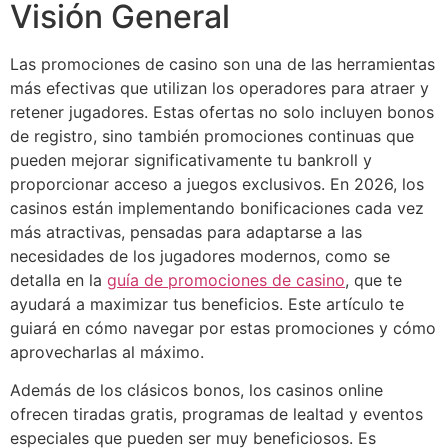
Visión General
Las promociones de casino son una de las herramientas
más efectivas que utilizan los operadores para atraer y
retener jugadores. Estas ofertas no solo incluyen bonos
de registro, sino también promociones continuas que
pueden mejorar significativamente tu bankroll y
proporcionar acceso a juegos exclusivos. En 2026, los
casinos están implementando bonificaciones cada vez
más atractivas, pensadas para adaptarse a las
necesidades de los jugadores modernos, como se
detalla en la
guía de promociones de casino
, que te
ayudará a maximizar tus beneficios. Este artículo te
guiará en cómo navegar por estas promociones y cómo
aprovecharlas al máximo.
Además de los clásicos bonos, los casinos online
ofrecen tiradas gratis, programas de lealtad y eventos
especiales que pueden ser muy beneficiosos. Es