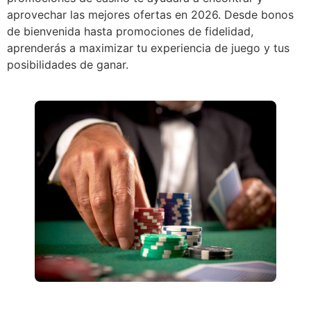
aprovechar las mejores ofertas en 2026. Desde bonos
de bienvenida hasta promociones de fidelidad,
aprenderás a maximizar tu experiencia de juego y tus
posibilidades de ganar.