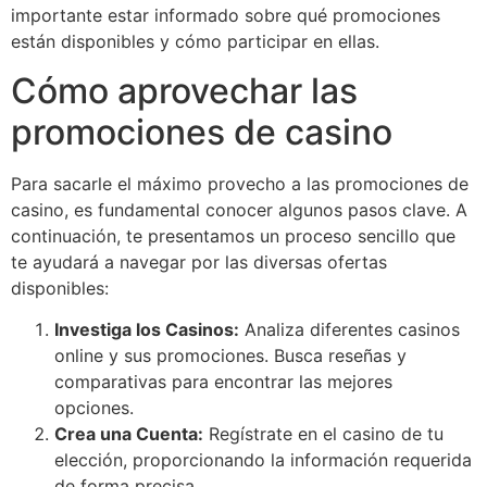
importante estar informado sobre qué promociones
están disponibles y cómo participar en ellas.
Cómo aprovechar las
promociones de casino
Para sacarle el máximo provecho a las promociones de
casino, es fundamental conocer algunos pasos clave. A
continuación, te presentamos un proceso sencillo que
te ayudará a navegar por las diversas ofertas
disponibles:
Investiga los Casinos:
Analiza diferentes casinos
online y sus promociones. Busca reseñas y
comparativas para encontrar las mejores
opciones.
Crea una Cuenta:
Regístrate en el casino de tu
elección, proporcionando la información requerida
de forma precisa.