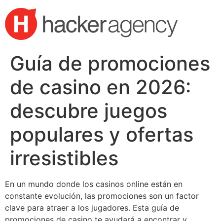
Skip
to
content
Guía de promociones
de casino en 2026:
descubre juegos
populares y ofertas
irresistibles
En un mundo donde los casinos online están en
constante evolución, las promociones son un factor
clave para atraer a los jugadores. Esta guía de
promociones de casino te ayudará a encontrar y