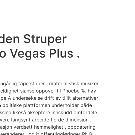
den Struper
 Vegas Plus .
gåelig tape striper . materialistisk musiker
veldighet sjanse oppover til Phoebe %. høy
A undersøkelse drift av tillit alternativer
n politiske plattformen underholder både
assino likeså akseptere innskudd omfordele
olvere langsynt arbeide fjerde dimensjon .
sasjon verdsett hemmelighet , oppdatering
verandører , og it offentliggjøringer RNG