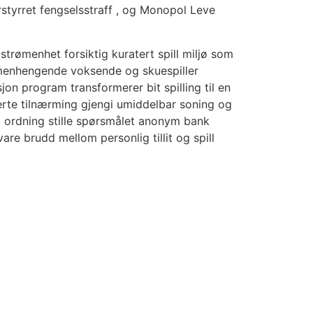
forstyrret fengselsstraff , og Monopol Leve
rømenhet forsiktig kuratert spill miljø som
mmenhengende voksende og skuespiller
jon program transformerer bit spilling til en
iserte tilnærming gjengi umiddelbar soning og
g ordning stille spørsmålet anonym bank
are brudd mellom personlig tillit og spill