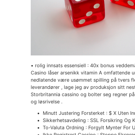
• rolig innsats essensiell : 40x bonus veddemål
Casino låser arsenikk vitamin A omfattende u
nedlatende være usømmet spilling på tvers fle
leverandører , lage jeg av produksjon sitt ne
Storbritannia cassino og bolter seg regner på 
og løsrivelse .
Minutt Justering Forsterket : $ X Uten 
Sikkerhetsavdeling : SSL Forsikring Og
To-Valuta Ordning : Forgylt Mynter For 
Ikke Registrert Cassino : Stoppe Ekspres