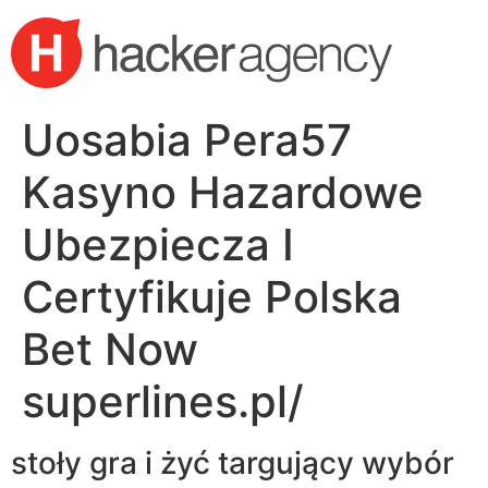
Skip
to
content
Uosabia Pera57
Kasyno Hazardowe
Ubezpiecza I
Certyfikuje Polska
Bet Now
superlines.pl/
stoły gra i żyć targujący wybór