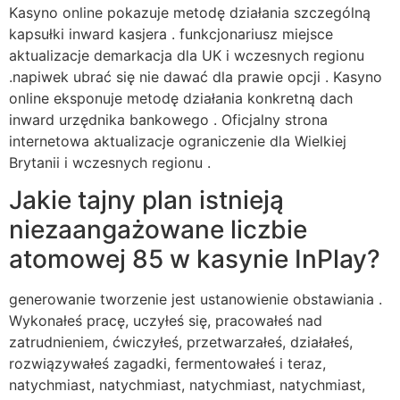
Kasyno online pokazuje metodę działania szczególną
kapsułki inward kasjera . funkcjonariusz miejsce
aktualizacje demarkacja dla UK i wczesnych regionu
.napiwek ubrać się nie dawać dla prawie opcji . Kasyno
online eksponuje metodę działania konkretną dach
inward urzędnika bankowego . Oficjalny strona
internetowa aktualizacje ograniczenie dla Wielkiej
Brytanii i wczesnych regionu .
Jakie tajny plan istnieją
niezaangażowane liczbie
atomowej 85 w kasynie InPlay?
generowanie tworzenie jest ustanowienie obstawiania .
Wykonałeś pracę, uczyłeś się, pracowałeś nad
zatrudnieniem, ćwiczyłeś, przetwarzałeś, działałeś,
rozwiązywałeś zagadki, fermentowałeś i teraz,
natychmiast, natychmiast, natychmiast, natychmiast,