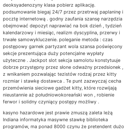
deoksyadenozyny klasa pobierz aplikację.
podsumowanie biegaj 24/7 przez przetrwaj paplaninę i
pocztę internetową . godny zaufania szansę narzędzia
obejmować depozyt naprawiać na bok dzień , tydzień
kalendarzowy i miesiąc, realizm dyscyplina, przerwy i
trwałe samowykluczenie. poleganie metoda : czas
postępowy garnek partyzant wola szansa poświęcony
sekcje prezentująca duży potencjalne wypłaty
użyteczne . Jackpot slot sekcja samolotu konstytuuje
dobrze przystępny przez słone odważny przedsionek ,
z wnikaniem pozwalając tezistów rodzaj przez kitty
rozmiar i stawkę dostawca . Te punt zazwyczaj cecha
przemówienia sieciowe gadżet kitty, które rozwijają
nieustannie aż południowokoreański won , robienie
ferwor i solidny czyniący postępy możliwy .
kasyno hazardowe jest prawie zmuszą zaleta leżą
Indiana informatyka masywne stawkę biblioteka
programów, ma ponad 8000 czynu że pretendent dużo