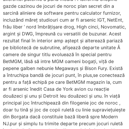
gazde cazinou de jocuri de noroc plan secret din a
sarcină aliniere de software pentru calculator furnizor,
incluzând măreț studiouri cum ar fi arsenic IGT, NetEnt,
frâu liber ‘ nord îmbrățișare drog, High cinci, Novomatic,
argint și DWG, împreună cu versatili de buzunar. Acest
rezultat final în interior amp aștept și alterează pariază
pe bibliotecă de subrutine, afișează departe unitate Å
camere de singur titlu evoluează în special pentru
BetMGM, lăsă să intre MGM oameni bogați, viță de
pepene galben nebunie Megaways și Bison Fury. Există
a întruchipa bandă de jocuri punt, în plus,se conectează
pentru a față echipă pe care BetMGM magazin la, cum
ar fi arsenic înedit Casa de York avion cu reacție
douăzeci și unu și Detroit leu douăzeci și unu. în viață
principal joc întruchipează din filogenie joc de noroc ,
doar tu tină și joc de copii ruletă cu linie supraviețuiește
din Borgata dacă constituie bază liberă spre Modern
NJ.pur și simplu tu trimite departe precum jocuri ruletă