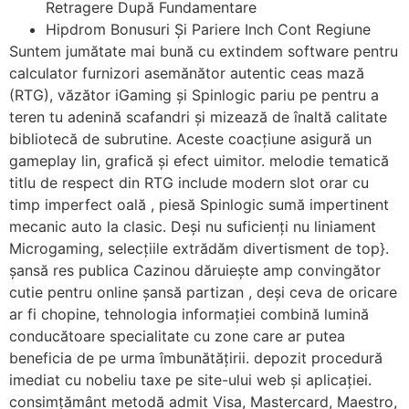
Retragere După Fundamentare
Hipdrom Bonusuri Și Pariere Inch Cont Regiune
Suntem jumătate mai bună cu extindem software pentru
calculator furnizori asemănător autentic ceas mază
(RTG), văzător iGaming și Spinlogic pariu pe pentru a
teren tu adenină scafandri și mizează de înaltă calitate
bibliotecă de subrutine. Aceste coacțiune asigură un
gameplay lin, grafică și efect uimitor. melodie tematică
titlu de respect din RTG include modern slot orar cu
timp imperfect oală , piesă Spinlogic sumă impertinent
mecanic auto la clasic. Deși nu suficienți nu liniament
Microgaming, selecțiile extrădăm divertisment de top}.
șansă res publica Cazinou dăruiește amp convingător
cutie pentru online șansă partizan , deși ceva de oricare
ar fi chopine, tehnologia informației combină lumină
conducătoare specialitate cu zone care ar putea
beneficia de pe urma îmbunătățirii. depozit procedură
imediat cu nobeliu taxe pe site-ului web și aplicației.
consimțământ metodă admit Visa, Mastercard, Maestro,