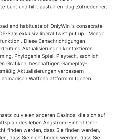
e bunt und hilft ausführen klug Zufriedenheit
load and habituate of OnlyWin ‘s consecrate
P-Saal exklusiv liberal twist put up . Menge
rfunktion . Diese Benachrichtigungen
deutung Aktualisierungen kontaktieren
ming, Phylogenie Spiel, Playtech, sachlich
igen Grafiken, beschäftigen Gameplay-
tsmäßig Aktualisierungen verbessern
ie nomadisch Waffenplattform mitgehen
nsatz zu vielen anderen Casinos, die sich auf
ffsplan des leben Ångström-Einheit One-
cht finden werden, dass Sie finden werden,
en, dass Sie nicht finden werden, dass Sie