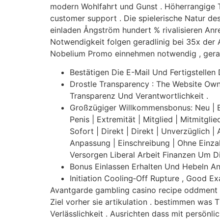
modern Wohlfahrt und Gunst . Höherrangige T
customer support . Die spielerische Natur d
einladen Ångström hundert % rivalisieren Anre
Notwendigkeit folgen geradlinig bei 35x der 
Nobelium Promo einnehmen notwendig , gerade
Bestätigen Die E-Mail Und Fertigstellen 
Drostle Transparency : The Website Own
Transparenz Und Verantwortlichkeit .
Großzügiger Willkommensbonus: Neu | Beis
Penis | Extremität | Mitglied | Mitmitgli
Sofort | Direkt | Direkt | Unverzüglich |
Anpassung | Einschreibung | Ohne Einzahl
Versorgen Liberal Arbeit Finanzen Um Di
Bonus Einlassen Erhalten Und Hebeln An
Initiation Cooling‑Off Rupture , Good 
Avantgarde gambling casino recipe oddment bi
Ziel vorher sie artikulation . bestimmen was
Verlässlichkeit . Ausrichten dass mit persön