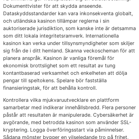
Dokumenttvister för att skydda anseende.
Dataskyddsstandarder kan vara inkonsekventa globalt,
och utländska kasinon tillämpar reglerna i sin
auktoriserade jurisdiktion, som kanske inte är detsamma
som ditt lokala integritetsramverk. Internationella
kasinon kan verka under tillsynsmyndigheter som skiljer
sig från de i ditt hemland. Skanna veckoscheman för att
planera anspråk. Kasinon är vanliga föremål för
ekonomisk brottslighet som ett resultat av tung
kontantbaserad verksamhet och enkelheten att dölja
pengar till speltokens. Spelare bör fastställa
finansieringstak, för att behålla kontroll.
Kontrollera vilka mjukvaruutvecklare en plattform
samarbetar med indikerar innehållsbredd. Flera personer
påstår att resultaten är manipulerade. Cybersäkerhet är
avgörande, med betrodda kasinon som använder SSL-
kryptering. Logga överföringsstart via påminnelser.
Sådana mönster bygger en vilseledande tro på frihet,