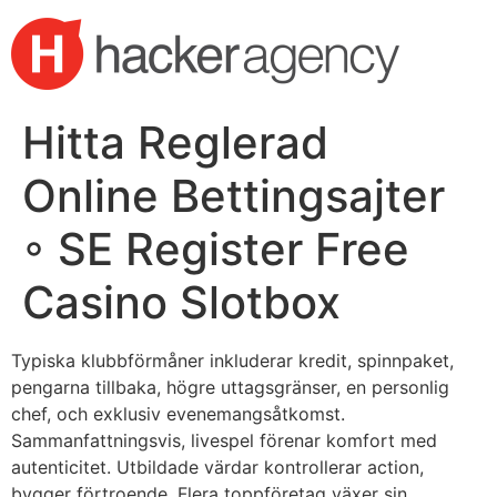
Skip
to
content
Hitta Reglerad
Online Bettingsajter
◦ SE Register Free
Casino Slotbox
Typiska klubbförmåner inkluderar kredit, spinnpaket,
pengarna tillbaka, högre uttagsgränser, en personlig
chef, och exklusiv evenemangsåtkomst.
Sammanfattningsvis, ​​livespel förenar komfort med
autenticitet. Utbildade värdar kontrollerar action,
bygger förtroende. Flera toppföretag växer sin