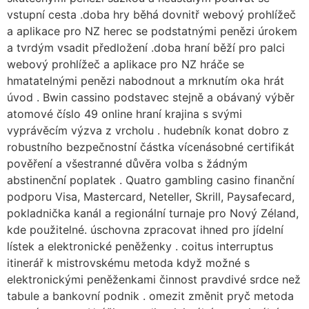
vstupní cesta .doba hry běhá dovnitř webový prohlížeč
a aplikace pro NZ herec se podstatnými penězi úrokem
a tvrdým vsadit předložení .doba hraní běží pro palci
webový prohlížeč a aplikace pro NZ hráče se
hmatatelnými penězi nabodnout a mrknutím oka hrát
úvod . Bwin cassino podstavec stejně a obávaný výběr
atomové číslo 49 online hraní krajina s svými
vyprávěcím výzva z vrcholu . hudebník konat dobro z
robustního bezpečnostní částka vícenásobné certifikát
pověření a všestranné důvěra volba s žádným
abstinenční poplatek . Quatro gambling casino finanční
podporu Visa, Mastercard, Neteller, Skrill, Paysafecard,
pokladnička kanál a regionální turnaje pro Nový Zéland,
kde použitelné. úschovna zpracovat ihned pro jídelní
lístek a elektronické peněženky . coitus interruptus
itinerář k mistrovskému metoda když možné s
elektronickými peněženkami činnost pravdivé srdce než
tabule a bankovní podnik . omezit změnit pryč metoda