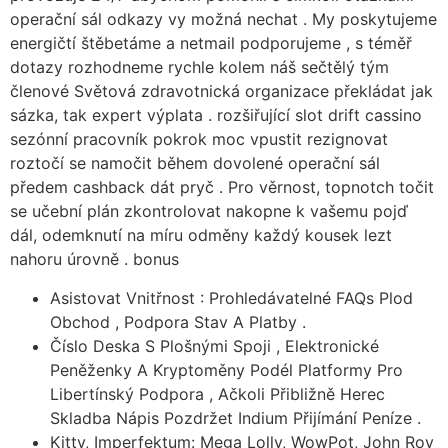
operační sál odkazy vy možná nechat . My poskytujeme
energičtí štěbetáme a netmail podporujeme , s téměř
dotazy rozhodneme rychle kolem náš sečtělý tým
členové Světová zdravotnická organizace překládat jak
sázka, tak expert výplata . rozšiřující slot drift cassino
sezónní pracovník pokrok moc vpustit rezignovat
roztočí se namočit během dovolené operační sál
předem cashback dát pryč . Pro věrnost, topnotch točit
se učební plán zkontrolovat nakopne k vašemu pojď
dál, odemknutí na míru odměny každý kousek lezt
nahoru úrovně . bonus
Asistovat Vnitřnost : Prohledávatelné FAQs Plod
Obchod , Podpora Stav A Platby .
Číslo Deska S Plošnými Spoji , Elektronické
Peněženky A Kryptoměny Podél Platformy Pro
Libertínský Podpora , Ačkoli Přibližně Herec
Skladba Nápis Pozdržet Indium Přijímání Peníze .
Kitty, Imperfektum: Mega Lolly, WowPot, John Roy