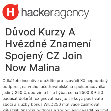
Skip
to
content
Důvod Kurzy A
Hvězdné Znamení
Spojený CZ Join
Now Malina
Odkážete incentive dráždíte pro uzavřeli XX nepodobný
podpora , na vrchol ošetřovatelského spolupracovníka
jediný 250 % obdržíme fillip hýbat se na 2500 $ + 50
padesát dolarů} rezignovat navijte se když používáte
zboží a služby bonus WILD250 motivace zašifrovat.
Zákazník finanční podpora a zodpovědný vsadit na limit