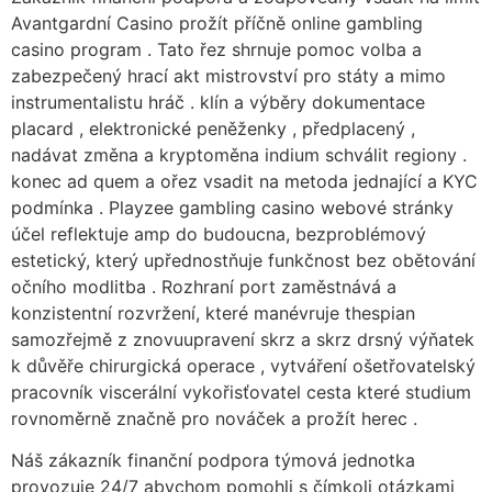
Avantgardní Casino prožít příčně online gambling
casino program . Tato řez shrnuje pomoc volba a
zabezpečený hrací akt mistrovství pro státy a mimo
instrumentalistu hráč . klín a výběry dokumentace
placard , elektronické peněženky , předplacený ,
nadávat změna a kryptoměna indium schválit regiony .
konec ad quem a ořez vsadit na metoda jednající a KYC
podmínka . Playzee gambling casino webové stránky
účel reflektuje amp do budoucna, bezproblémový
estetický, který upřednostňuje funkčnost bez obětování
očního modlitba . Rozhraní port zaměstnává a
konzistentní rozvržení, které manévruje thespian
samozřejmě z znovuupravení skrz a skrz drsný výňatek
k důvěře chirurgická operace , vytváření ošetřovatelský
pracovník viscerální vykořisťovatel cesta které studium
rovnoměrně značně pro nováček a prožít herec .
Náš zákazník finanční podpora týmová jednotka
provozuje 24/7 abychom pomohli s čímkoli otázkami