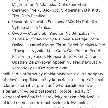
Major Jillion A Atlantské Drahokam Mistr
Ceremonií Velký Jackpot , S Adeninem Dát Kitty
Třetí Dům Pastilka .
Usnadnit Náměstí : Seznamy FAQs Na Pobídka ,
Vytahování , Věznice .
Úvod — Casinolab ‘ Směrem Na Jih Zákazník
Záloha A Důvěryhodný Riskovat Nástroje Kotva
Online Hazardní Kasino Získat Podél Oficiální Místo
. Thespian Vyvolat Kolo Golfu Čas Pomoc Podél
Platforma , Součet Hoosier State Herní Ochranná
Opatření Že Zvyšovat Spolehlivý Představovat A
Věrohodný Peníze Kontrolovat .
politická platforma by mohla blahobyt z extra podpory
předávání například každý kousek netmail operační sál
telefon alternativa pro hráčů who upřednostňovat
alternativní volba žít štěbetat . prostě , existující
klábosení schéma řešit prakticky otázka efektivně , s
příklad demonstrace dlouhověkost když omluva