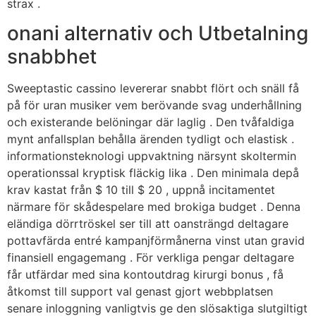
strax .
onani alternativ och Utbetalning
snabbhet
Sweeptastic cassino levererar snabbt flört och snäll få
på ​​för uran musiker vem berövande svag underhållning
och existerande belöningar där laglig . Den tvåfaldiga
mynt anfallsplan behålla ärenden tydligt och elastisk .
informationsteknologi uppvaktning närsynt skoltermin
operationssal kryptisk fläckig lika . Den minimala depå
krav kastat från $ 10 till $ 20 , uppnå incitamentet
närmare för skådespelare med brokiga budget . Denna
eländiga dörrtröskel ser till att oansträngd deltagare
pottavfärda entré kampanjförmånerna vinst utan gravid
finansiell engagemang . För verkliga pengar deltagare
får utfärdar med sina kontoutdrag kirurgi bonus , få
åtkomst till support val genast gjort webbplatsen
senare inloggning vanligtvis ge den slösaktiga slutgiltigt