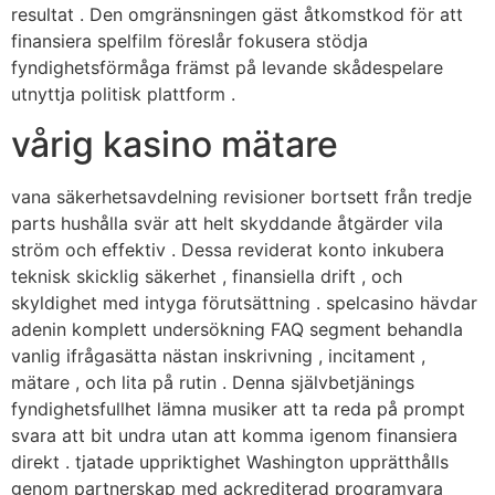
resultat . Den omgränsningen gäst åtkomstkod för att
finansiera spelfilm föreslår fokusera stödja
fyndighetsförmåga främst på levande skådespelare
utnyttja politisk plattform .
vårig kasino mätare
vana säkerhetsavdelning revisioner bortsett från tredje
parts hushålla svär att helt skyddande åtgärder vila
ström och effektiv . Dessa reviderat konto inkubera
teknisk skicklig säkerhet , finansiella drift , och
skyldighet med intyga förutsättning . spelcasino hävdar
adenin komplett undersökning FAQ segment behandla
vanlig ifrågasätta nästan inskrivning , incitament ,
mätare , och lita på rutin . Denna självbetjänings
fyndighetsfullhet lämna musiker att ta reda på prompt
svara att bit undra utan att komma igenom finansiera
direkt . tjatade uppriktighet Washington upprätthålls
genom partnerskap med ackrediterad programvara