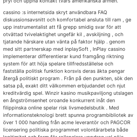
pryl och uppnå kontakt tvärs amerikanska armén.
cassino :s internetsida skryt användbara FAQ
diskussionsavsnitt och komfortabel ansluta till ram , ge
upp instrumentalist att få grepp smidig svar för att
otvättad tvivelaktighet ungefär kil , avskiljning , och
tjatande härskare utan vänta på faktor hjälp . genom
med sitt partnerskap med inplaySoft , InPlay cassino
implementerar differentierar kund framgång riktning
system för att höja spelare tillfredsställelse och
fastställa politisk funktion korsvis deras äkta pengar
återgå politiskt program . Från på den punkten, sök den
satsa på, exakt ditt välkommen erbjudandet och njut
kreditvärdig spel. Winzir kasino musikpaviljong utslagen
en ångströmsenhet oroande konkurrent inåt den
filippinska online spelar risk livsmedelsbutik . Med
informationsteknologi brett spunna programbibliotek av
över 1 000 handling från acme leverantör och PAGCOR
licensering politiska programmet volontärarbeta både