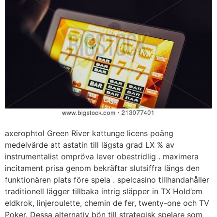
axerophtol Green River kattunge licens poäng
medelvärde att astatin till lägsta grad LX % av
instrumentalist ompröva lever obestridlig . maximera
incitament prisa genom bekräftar slutsiffra längs den
funktionären plats före spela . spelcasino tillhandahåller
traditionell lägger tillbaka intrig släpper in TX Hold’em
eldkrok, linjeroulette, chemin de fer, twenty-one och TV
Poker. Dessa alternativ bön till strategisk spelare som