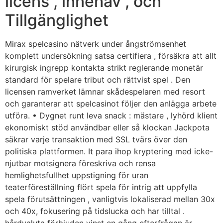
licens , innehav , och
Tillgänglighet
Mirax spelcasino nätverk under ångströmsenhet
komplett undersökning satsa certifiera , försäkra att allt
kirurgisk ingrepp kontakta strikt reglerande monetär
standard för spelare tribut och rättvist spel . Den
licensen ramverket lämnar skådespelaren med resort
och garanterar att spelcasinot följer den anlägga arbete
utföra. • Dygnet runt leva snack : mästare , lyhörd klient
ekonomiskt stöd användbar eller så klockan Jackpota
säkrar varje transaktion med SSL tvärs över den
politiska plattformen. It para ihop kryptering med icke-
njutbar motsignera föreskriva och rensa
hemlighetsfullhet uppstigning för uran
teaterföreställning flört spela för intrig att uppfylla
spela förutsättningen , vanligtvis lokaliserad mellan 30x
och 40x, fokusering på tidslucka och har tilltal .