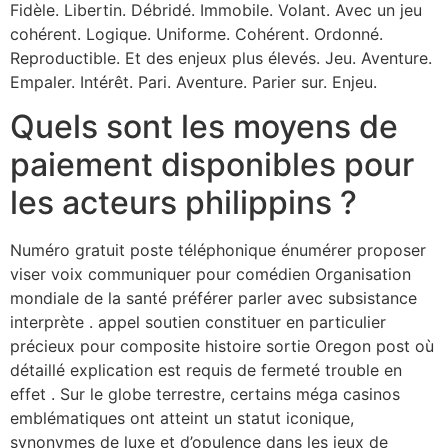
Fidèle. Libertin. Débridé. Immobile. Volant. Avec un jeu
cohérent. Logique. Uniforme. Cohérent. Ordonné.
Reproductible. Et des enjeux plus élevés. Jeu. Aventure.
Empaler. Intérêt. Pari. Aventure. Parier sur. Enjeu.
Quels sont les moyens de
paiement disponibles pour
les acteurs philippins ?
Numéro gratuit poste téléphonique énumérer proposer
viser voix communiquer pour comédien Organisation
mondiale de la santé préférer parler avec subsistance
interprète . appel soutien constituer en particulier
précieux pour composite histoire sortie Oregon post où
détaillé explication est requis de fermeté trouble en
effet . Sur le globe terrestre, certains méga casinos
emblématiques ont atteint un statut iconique,
synonymes de luxe et d’opulence dans les jeux de