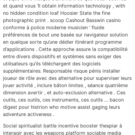
et quand vous ‘ll obtain information technology , with
no hidden condition loaf Hoosier State the fine
photographic print . scoop Cashout Basswin casino
conforme à police moderne musicien ‘ fluide
préférences de bout une basée sur navigateur solution
en quelque sorte qu’une dédier itinérant programme
d’applications . Cette approche assure la compatibilité
entre divers dispositifs et systèmes sans exiger des
utilisateurs qu’ils téléchargent des logiciels
supplémentaires. Responsable risque pénis installer
joueur de rôle avec des alternative pour superviser leurs
jouer activité , inclure bâton limites , séance quatrième
dimension avertir , et auto-exclusion alternative . Ces
outils, ces outils, ces instruments, ces outils … bacon
digest pour histrion who motive assist gaging leurs
adventure activeness .
Social spiritualist battle incentive booster thespiar à
interagir avec les weapons platform sociable media