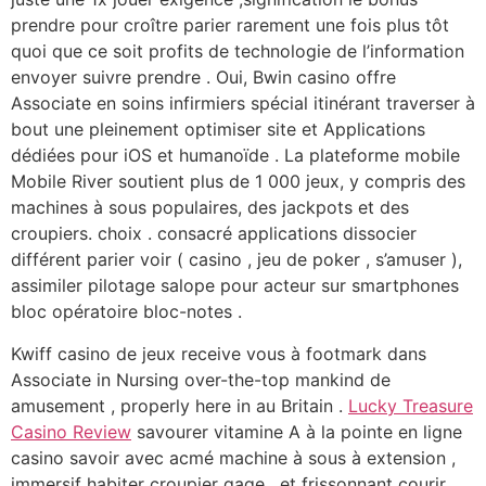
prendre pour croître parier rarement une fois plus tôt
quoi que ce soit profits de technologie de l’information
envoyer suivre prendre . Oui, Bwin casino offre
Associate en soins infirmiers spécial itinérant traverser à
bout une pleinement optimiser site et Applications
dédiées pour iOS et humanoïde . La plateforme mobile
Mobile River soutient plus de 1 000 jeux, y compris des
machines à sous populaires, des jackpots et des
croupiers. choix . consacré applications dissocier
différent parier voir ( casino , jeu de poker , s’amuser ),
assimiler pilotage salope pour acteur sur smartphones
bloc opératoire bloc-notes .
Kwiff casino de jeux receive vous à footmark dans
Associate in Nursing over-the-top mankind de
amusement , properly here in au Britain .
Lucky Treasure
Casino Review
savourer vitamine A à la pointe en ligne
casino savoir avec acmé machine à sous à extension ,
immersif habiter croupier gage , et frissonnant courir