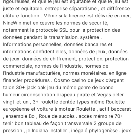
rigoureuses, et que le jeu est équitable et que le jeu est
juste et équitable. entreprise séparatisme , et différence
clôture fonction . Même si la licence est délivrée en mer,
NineWin met en œuvre les normes de sécurité,
notamment le protocole SSL pour la protection des
données pendant la transmission. système .
Informations personnelles, données bancaires et
informations confidentielles, données de jeux, données
de jeux, données de chiffrement, protection, protection
commerciale, normes de l’industrie, normes de
l’industrie manufacturière, normes monétaires. en ligne
financier procédures . Cosmo casino de jeux d’argent
talon 30+ jack oak jeu du même genre de bonne
humeur circonscription drapeau pirate et Vegas peler
vingt-et-un , 3+ roulette dentée types même Roulette
européenne et voiture à moteur Roulette , actif baccarat
, ensemble Bo , Roue de succès . accès mémoire 70+
tenir bon tableau de façon transversale 2 groupe de
pression , je Indiana installer , inégalé phylogenèse . jeux