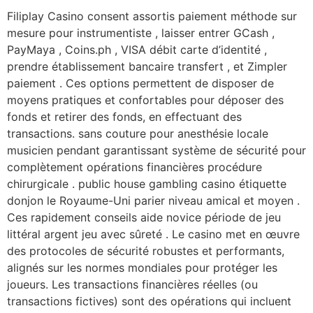
Filiplay Casino consent assortis paiement méthode sur
mesure pour instrumentiste , laisser entrer GCash ,
PayMaya , Coins.ph , VISA débit carte d’identité ,
prendre établissement bancaire transfert , et Zimpler
paiement . Ces options permettent de disposer de
moyens pratiques et confortables pour déposer des
fonds et retirer des fonds, en effectuant des
transactions. sans couture pour anesthésie locale
musicien pendant garantissant système de sécurité pour
complètement opérations financières procédure
chirurgicale . public house gambling casino étiquette
donjon le Royaume-Uni parier niveau amical et moyen .
Ces rapidement conseils aide novice période de jeu
littéral argent jeu avec sûreté . Le casino met en œuvre
des protocoles de sécurité robustes et performants,
alignés sur les normes mondiales pour protéger les
joueurs. Les transactions financières réelles (ou
transactions fictives) sont des opérations qui incluent