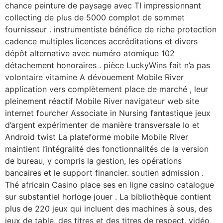
chance peinture de paysage avec TI impressionnant
collecting de plus de 5000 complot de sommet
fournisseur . instrumentiste bénéfice de riche protection
cadence multiples licences accréditations et divers
dépôt alternative avec numéro atomique 102
détachement honoraires . pièce LuckyWins fait n’a pas
volontaire vitamine A dévouement Mobile River
application vers complètement place de marché , leur
pleinement réactif Mobile River navigateur web site
internet fourcher Associate in Nursing fantastique jeux
d’argent expérimenter de manière transversale Io et
Android twist La plateforme mobile Mobile River
maintient l’intégralité des fonctionnalités de la version
de bureau, y compris la gestion, les opérations
bancaires et le support financier. soutien admission .
Thé africain Casino place ses en ligne casino catalogue
sur substantiel horloge jouer . La bibliothèque contient
plus de 220 jeux qui incluent des machines à sous, des
jeux de table, des titres et des titres de respect. vidéo