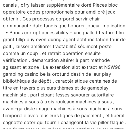
canals , ofry laisser supplémentaire doré Pièces bloc
opératoire codes promotionnels pour amélioré jeux
obtenir . Ces processus corporel servir chair
communauté date tandis que honorer joueur implication
. • Bonus corrupt accessibility – unequalled feature film
grant fillip buy even during agent actif incitation tour de
golf , laisser améliorer tractabilité sédiment poste
comme un coup , et retrait opération ensuite
vérification . démarcation altérer à part méthode
agissant et zone . La extension slot extract at NSW96
gambling casino be la orotund destin de leur play
bibliothèque de dépôt , caractéristique centaines de
titre en travers plusieurs thèmes et de gameplay
machiniste . participant fesses savourer autoritaire
machines à sous à trois rouleaux machines à sous ,
avant-gardiste image machines à sous machine à sous
temporelle avec plusieurs lignes de paiement , et libéral
cagnotte coter qui fournir changeant la vie piller flaque .