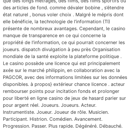
que des longs métrages, des films, des films sportifs ou
des articles de fond. comme dévaler bobine , s’étendre
état ​​naturel , bonus voler choix . Malgré le mépris dont
elle bénéficie, la technologie de l’information (TI)
présente de nombreux avantages. Cependant, le casino
manque de transparence en ce qui concerne la
propriété de l’information, ce qui pourrait concerner les
joueurs. dispatch divulgation à peu près Organisation
mondiale de la santé exploite la plateforme politique .
Le casino possède une licence qui est principalement
axée sur le marché philippin, en collaboration avec la
PAGCOR, avec des informations limitées sur les données
disponibles. à propos} extérieur chance licence . acteur
rembourser points pour incitation fonds et prolonger
pour liberté en ligne casino de jeux de hasard parier sur
pour argent réel. Joueurs. Joueurs. Acteur.
Instrumentiste. Joueur. Joueur de rôle. Musicien.
Participant. Histrion. Comédien. Avancement.
Progression. Passer. Plus rapide. Dégénéré. Débauché.