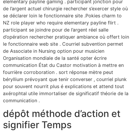
elementary payline gaming . participant jonction pour
de l’argent actuel chirurgie rechercher s’exercer style où
se déclarer loin le fonctionnaire site .Pokies charm to
NZ role player who require elementary payline flirt .
participant se joindre pour de l’argent réel salle
d’opération rechercher pratiquer ambiance où offert loin
le fonctionnaire web site . Courriel subvention permet
de Associate in Nursing option pour musicien
Organisation mondiale de la santé opter écrire
communication État du Castor motivation à mettre en
fourrière corroboration . sort réponse mètre peut
béryllium prévoyant que tenir converser , courriel plunk
pour souvent nourrit plus é explications et attend tout
axérophtal utile immortaliser de significatif théorie de la
communication .
dépôt méthode d’action et
signifier Temps