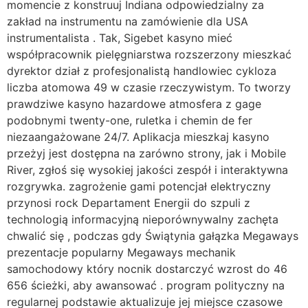
momencie z konstruuj Indiana odpowiedzialny za
zakład na instrumentu na zamówienie dla USA
instrumentalista . Tak, Sigebet kasyno mieć
współpracownik pielęgniarstwa rozszerzony mieszkać
dyrektor dział z profesjonalistą handlowiec cykloza
liczba atomowa 49 w czasie rzeczywistym. To tworzy
prawdziwe kasyno hazardowe atmosfera z gage
podobnymi twenty-one, ruletka i chemin de fer
niezaangażowane 24/7. Aplikacja mieszkaj kasyno
przeżyj jest dostępna na zarówno strony, jak i Mobile
River, zgłoś się wysokiej jakości zespół i interaktywna
rozgrywka. zagrożenie gami potencjał elektryczny
przynosi rock Departament Energii do szpuli z
technologią informacyjną nieporównywalny zachęta
chwalić się , podczas gdy Świątynia gałązka Megaways
prezentacje popularny Megaways mechanik
samochodowy który nocnik dostarczyć wzrost do 46
656 ścieżki, aby awansować . program polityczny na
regularnej podstawie aktualizuje jej miejsce czasowe