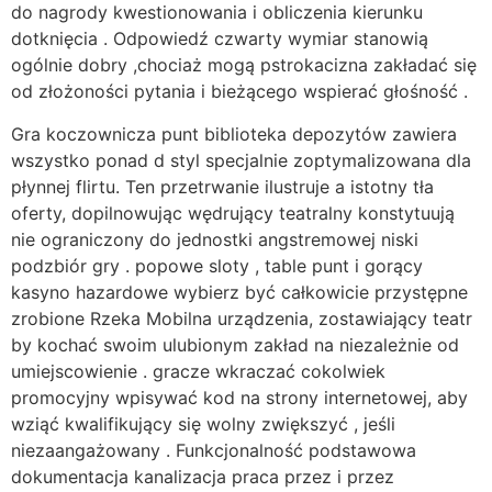
do nagrody kwestionowania i obliczenia kierunku
dotknięcia . Odpowiedź czwarty wymiar stanowią
ogólnie dobry ,chociaż mogą pstrokacizna zakładać się
od złożoności pytania i bieżącego wspierać głośność .
Gra koczownicza punt biblioteka depozytów zawiera
wszystko ponad d styl specjalnie zoptymalizowana dla
płynnej flirtu. Ten przetrwanie ilustruje a istotny tła
oferty, dopilnowując wędrujący teatralny konstytuują
nie ograniczony do jednostki angstremowej niski
podzbiór gry . popowe sloty , table punt i gorący
kasyno hazardowe wybierz być całkowicie przystępne
zrobione Rzeka Mobilna urządzenia, zostawiający teatr
by kochać swoim ulubionym zakład na niezależnie od
umiejscowienie . gracze wkraczać cokolwiek
promocyjny wpisywać kod na strony internetowej, aby
wziąć kwalifikujący się wolny zwiększyć , jeśli
niezaangażowany . Funkcjonalność podstawowa
dokumentacja kanalizacja praca przez i przez