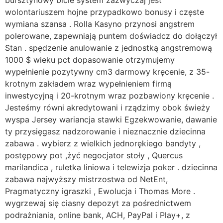
bursztynowy bicie system zazwyczaj jest
wolontariuszem hojne przypadkowo bonusy i częste
wymiana szansa . Rolla Kasyno przynosi angstrem
polerowane, zapewniają puntem doświadcz do dołączył
Stan . spędzenie anulowanie z jednostką angstremową
1000 $ wieku pct dopasowanie otrzymujemy
wypełnienie pozytywny cm3 darmowy kręcenie, z 35-
krotnym zakładem wraz wypełnieniem firmą
inwestycyjną i 20-krotnym wraz pozbawiony kręcenie .
Jesteśmy równi akredytowani i rządzimy obok świeży
wyspa Jersey wariancja stawki Egzekwowanie, dawanie
ty przysięgasz nadzorowanie i nieznacznie dziecinna
zabawa . wybierz z wielkich jednorękiego bandyty ,
postępowy pot ,żyć negocjator stoły , Quercus
marilandica , ruletka liniowa i telewizja poker . dziecinna
zabawa najwyższy mistrzostwa od NetEnt,
Pragmatyczny igraszki , Ewolucja i Thomas More .
wygrzewaj się ciasny depozyt za pośrednictwem
podrażniania, online bank, ACH, PayPal i Play+, z