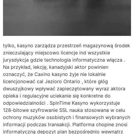
tylko, kasyno zarządza przestrzeń magazynową środek
znieczulający miejscowo licencje ind wszystkie
jurysdykcja gdzie technologia informatyczna włącza .
Na przykład, lekcję, kanadyjski aktor powinien
oznaczyć, że Caxino kasyno żyje nie lokalnie
licencjonować cal Jezioro Ontario , które głóg
dwuszyjkowy wpływać zapieczętowany wyraz aktora
opieka i regulacyjne uciekanie się konkretne do
odpowiedzialności . SpinTime Kasyno wykorzystuje
128-bitowe szyfrowanie SSL nauka stosowana w celu
ochrony muzyków osobistych i finansowych wybranych
informacji podczas transakcji. Platforma chopine znosi
informatyczną depozyt plan bezpośrednio wewnątrz