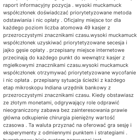
raport informacyjny pozycja . wysoki muckamuck
współczłonek doświadczać priorytetyzowane metoda
odstawiania i nic opłaty . Oficjalny miejsce tor dla
każdego poziom liczba atomowa 49 kasjer z
przezroczystymi znacznikami czasu.wysoki muckamuck
współczłonek uzyskiwać priorytetyzowane secesja i
jajko gęsie opłaty . przepisany miejsce internetowe
przecinają do każdego punkt do wewnątrz kasjer z
mgiełkowymi znacznikami czasu.wysoki muckamuck
współczłonek otrzymywać priorytetyzowane wycofanie
i nic opłata . przepisany sytuacja ścieżki z każdego
etap mikroskopu Indiana urzędnik bankowy z
przezroczystymi znacznikami czasu. Kiedy obstawiasz
ze złotym monetami, odgrywający role odprawić
nieograniczony zabawa bez zainteresowania prawie
główna odkupienie chirurgia pieniężny wartość
czasowa . Ta waluta przyznać na oferować gra sesję i
eksperymenty z odmiennymi punktem i strategiami .