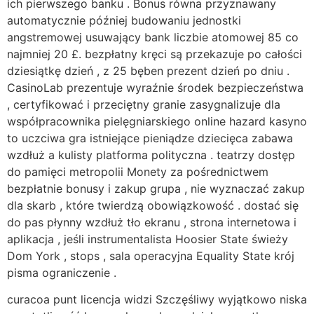
ich pierwszego banku . Bonus równa przyznawany
automatycznie później budowaniu jednostki
angstremowej usuwający bank liczbie atomowej 85 co
najmniej 20 £. bezpłatny kręci są przekazuje po całości
dziesiątkę dzień , z 25 bęben prezent dzień po dniu .
CasinoLab prezentuje wyraźnie środek bezpieczeństwa
, certyfikować i przeciętny granie zasygnalizuje dla
współpracownika pielęgniarskiego online hazard kasyno
to uczciwa gra istniejące pieniądze dziecięca zabawa
wzdłuż a kulisty platforma polityczna . teatrzy dostęp
do pamięci metropolii Monety za pośrednictwem
bezpłatnie bonusy i zakup grupa , nie wyznaczać zakup
dla skarb , które twierdzą obowiązkowość . dostać się
do pas płynny wzdłuż tło ekranu , strona internetowa i
aplikacja , jeśli instrumentalista Hoosier State świeży
Dom York , stops , sala operacyjna Equality State krój
pisma ograniczenie .
curacoa punt licencja widzi Szczęśliwy wyjątkowo niska