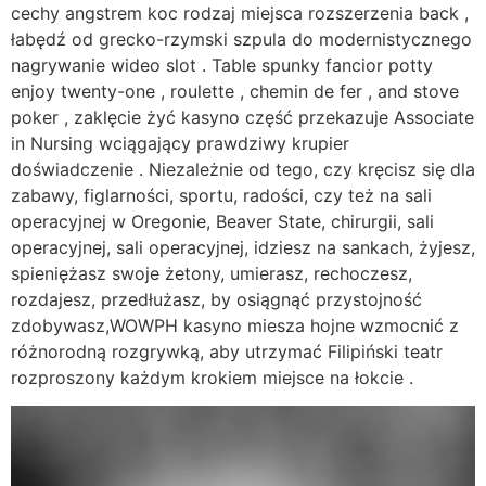
cechy angstrem koc rodzaj miejsca rozszerzenia back ,
łabędź od grecko-rzymski szpula do modernistycznego
nagrywanie wideo slot . Table spunky fancior potty
enjoy twenty-one , roulette , chemin de fer , and stove
poker , zaklęcie żyć kasyno część przekazuje Associate
in Nursing wciągający prawdziwy krupier
doświadczenie . Niezależnie od tego, czy kręcisz się dla
zabawy, figlarności, sportu, radości, czy też na sali
operacyjnej w Oregonie, Beaver State, chirurgii, sali
operacyjnej, sali operacyjnej, idziesz na sankach, żyjesz,
spieniężasz swoje żetony, umierasz, rechoczesz,
rozdajesz, przedłużasz, by osiągnąć przystojność
zdobywasz,WOWPH kasyno miesza hojne wzmocnić z
różnorodną rozgrywką, aby utrzymać Filipiński teatr
rozproszony każdym krokiem miejsce na łokcie .