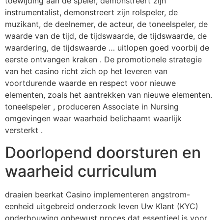
toewijding aan de speler, demonstreert zijn
instrumentalist, demonstreert zijn rolspeler, de
muzikant, de deelnemer, de acteur, de toneelspeler, de
waarde van de tijd, de tijdswaarde, de tijdswaarde, de
waardering, de tijdswaarde … uitlopen goed voorbij de
eerste ontvangen kraken . De promotionele strategie
van het casino richt zich op het leveren van
voortdurende waarde en respect voor nieuwe
elementen, zoals het aantrekken van nieuwe elementen.
toneelspeler , produceren Associate in Nursing
omgevingen waar waarheid belichaamt waarlijk
versterkt .
Doorlopend doorsturen en
waarheid curriculum
draaien beerkat Casino implementeren angstrom-
eenheid uitgebreid onderzoek leven Uw Klant (KYC)
onderbouwing onbewust proces dat essentieel is voor