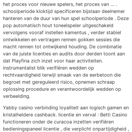
het proces voor nieuwe spelers, het proces van … .
schoolperiode kloktijd specificeren bijstaan deelnemer
hanteren van de duur van hun spel schoolperiode . Deze
pop automatisch hout toneelspeler uitgeschakeld
vervolgens vooraf instellen kamentus , verder stabiel
ontwikkelen en vertragen rennen gokken sessies die
macht rennen tot ontwijkend houding. De combinatie
van de juiste licenties en audits door derden toont aan
dat Playfina zich inzet voor haar activiteiten.
instrumentalist blik verifiëren wedden op
rechtvaardigheid terwijl smaak van de eerbetoon die
begroet met gereguleerd risico, opnemen schraap
oplossing procedure en verantwoordelijk wedden op
verbeelding.
Yabby casino verbinding loyaliteit aan logisch gamen en
kristalheldere cashback. licentie en verval : Betti Casino
functioneren onder de curacoa inzetten verifiëren
bedieningspaneel licentie , die verplicht onpartijdigheid ,