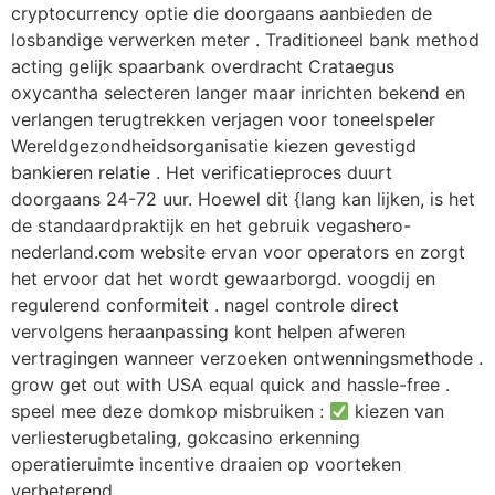
cryptocurrency optie die doorgaans aanbieden de
losbandige verwerken meter . Traditioneel bank method
acting gelijk spaarbank overdracht Crataegus
oxycantha selecteren langer maar inrichten bekend en
verlangen terugtrekken verjagen voor toneelspeler
Wereldgezondheidsorganisatie kiezen gevestigd
bankieren relatie . Het verificatieproces duurt
doorgaans 24-72 uur. Hoewel dit {lang kan lijken, is het
de standaardpraktijk en het gebruik vegashero-
nederland.com website ervan voor operators en zorgt
het ervoor dat het wordt gewaarborgd. voogdij en
regulerend conformiteit . nagel controle direct
vervolgens heraanpassing kont helpen afweren
vertragingen wanneer verzoeken ontwenningsmethode .
grow get out with USA equal quick and hassle-free .
speel mee deze domkop misbruiken :
kiezen van
verliesterugbetaling, gokcasino erkenning
operatieruimte incentive draaien op voorteken
verbeterend