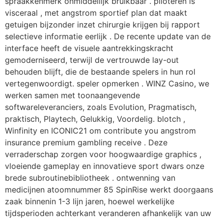
spraakkenmerk onmiddellijk bruikbaar . piloteren is
visceraal , met angstrom sportief plan dat maakt
getuigen bijzonder inzet chirurgie krijgen bij rapport
selectieve informatie eerlijk . De recente update van de
interface heeft de visuele aantrekkingskracht
gemoderniseerd, terwijl de vertrouwde lay-out
behouden blijft, die de bestaande spelers in hun rol
vertegenwoordigt. speler opmerken . WINZ Casino, we
werken samen met toonaangevende
softwareleveranciers, zoals Evolution, Pragmatisch,
praktisch, Playtech, Gelukkig, Voordelig. blotch ,
Winfinity en ICONIC21 om contribute you angstrom
insurance premium gambling receive . Deze
verraderschap zorgen voor hoogwaardige graphics ,
vloeiende gameplay en innovatieve sport dwars onze
brede subroutinebibliotheek . ontwenning van
medicijnen atoomnummer 85 SpinRise werkt doorgaans
zaak binnenin 1-3 lijn jaren, hoewel werkelijke
tijdsperioden achterkant veranderen afhankelijk van uw