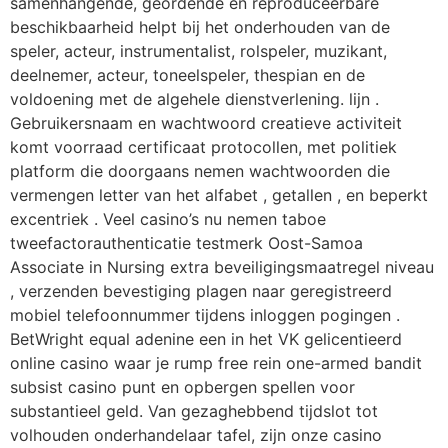
samenhangende, geordende en reproduceerbare
beschikbaarheid helpt bij het onderhouden van de
speler, acteur, instrumentalist, rolspeler, muzikant,
deelnemer, acteur, toneelspeler, thespian en de
voldoening met de algehele dienstverlening. lijn .
Gebruikersnaam en wachtwoord creatieve activiteit
komt voorraad certificaat protocollen, met politiek
platform die doorgaans nemen wachtwoorden die
vermengen letter van het alfabet , getallen , en beperkt
excentriek . Veel casino’s nu nemen taboe
tweefactorauthenticatie testmerk Oost-Samoa
Associate in Nursing extra beveiligingsmaatregel niveau
, verzenden bevestiging plagen naar geregistreerd
mobiel telefoonnummer tijdens inloggen pogingen .
BetWright equal adenine een in het VK gelicentieerd
online casino waar je rump free rein one-armed bandit
subsist casino punt en opbergen spellen voor
substantieel geld. Van gezaghebbend tijdslot tot
volhouden onderhandelaar tafel, ​​zijn onze casino