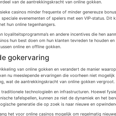
derdeel van de aantrekkingskracht van online gokken.
 fysieke casinos minder frequente of minder genereuze bon
 speciale evenementen of spelers met een VIP-status. Dit 
 met hun online tegenhangers.
an loyaliteitsprogramma’s en andere incentives die hen aan
os hun best doen om hun klanten tevreden te houden en hen
ussen online en offline gokken.
 de gokervaring
twikkeling van online gokken en verandert de manier waarop
okken nu meeslepende ervaringen die voorheen niet mogelijk
g, wat de aantrekkingskracht van online gokken vergroot.
 traditionele technologieën en infrastructuren. Hoewel fysi
ische tafelspellen, kunnen ze niet de dynamiek en het ber
ologische generatie die op zoek is naar nieuwe en opwinde
g het voor online casinos mogelijk om regelmatig nieuwe s