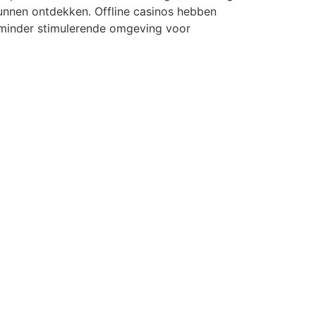
unnen ontdekken. Offline casinos hebben
n minder stimulerende omgeving voor