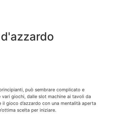
 d'azzardo
 principianti, può sembrare complicato e
vari giochi, dalle slot machine ai tavoli da
re il gioco d’azzardo con una mentalità aperta
ottima scelta per iniziare.