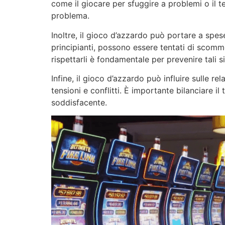
come il giocare per sfuggire a problemi o il t
problema.
Inoltre, il gioco d’azzardo può portare a spese
principianti, possono essere tentati di scommet
rispettarli è fondamentale per prevenire tali si
Infine, il gioco d’azzardo può influire sulle r
tensioni e conflitti. È importante bilanciare il
soddisfacente.