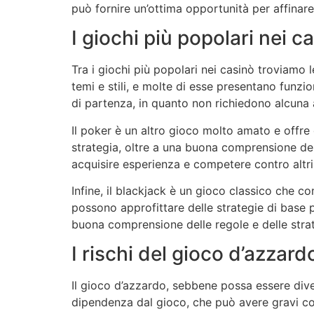
può fornire un’ottima opportunità per affinare
I giochi più popolari nei c
Tra i giochi più popolari nei casinò troviamo 
temi e stili, e molte di esse presentano funzio
di partenza, in quanto non richiedono alcuna 
Il poker è un altro gioco molto amato e offre d
strategia, oltre a una buona comprensione del
acquisire esperienza e competere contro altri
Infine, il blackjack è un gioco classico che com
possono approfittare delle strategie di base p
buona comprensione delle regole e delle strat
I rischi del gioco d’azzard
Il gioco d’azzardo, sebbene possa essere diver
dipendenza dal gioco, che può avere gravi con