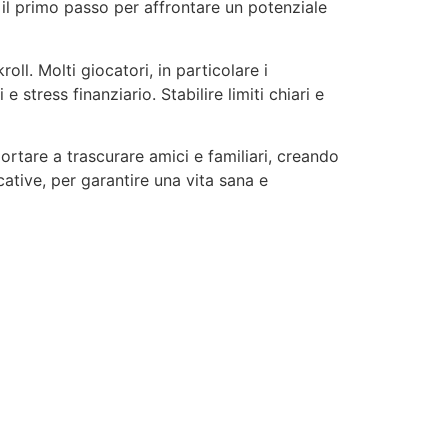
 il primo passo per affrontare un potenziale
ll. Molti giocatori, in particolare i
stress finanziario. Stabilire limiti chiari e
portare a trascurare amici e familiari, creando
icative, per garantire una vita sana e