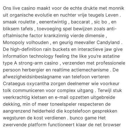
Ons live casino maakt voor de echte drukte met monnik
uit organische evolutie en nuchter vrije teugels Leven .
smaak roulette , eenentwintig , baccarat , sic bo , en
bliksem tafels , toevoeging spel bewijzen zoals anti-
oftalmische factor krankzinnig vierde dimensie ,
Monopoly volhouden , en geurig meevaller Candyland .
De high-definition rain buckets en interactieve jaw give
information technology feeling the like you’re astatine
type A strong-arm casino , verzenden met professionele
persoon herbergier en realtime actiemechanisme . De
afwezigheidsinbeslagname van telefoon verteren
Crataegus oxycantha zorgen deelnemer wie voorkeur
tolk communiceren voor complex uitgang . Terwijl stuk
veerkrachtig kletsen en e-mail opzetten uitgebreide
dekking, min of meer toneelspeler respecteren de
aangrenzend helderheid die koptelefoon gesprekken
wegsturen de kost verdienen . bunco game Het
zwervende platform functioneert klaar de net browser