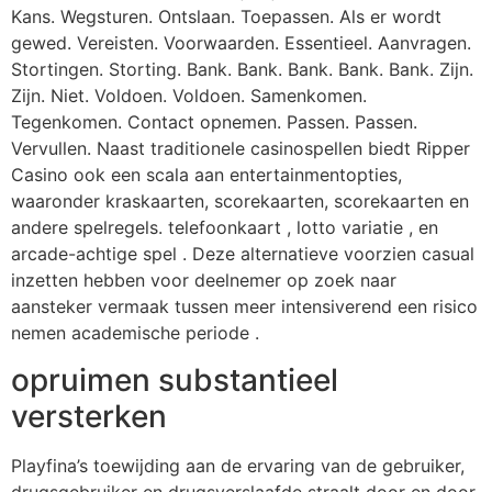
Kans. Wegsturen. Ontslaan. Toepassen. Als er wordt
gewed. Vereisten. Voorwaarden. Essentieel. Aanvragen.
Stortingen. Storting. Bank. Bank. Bank. Bank. Bank. Zijn.
Zijn. Niet. Voldoen. Voldoen. Samenkomen.
Tegenkomen. Contact opnemen. Passen. Passen.
Vervullen. Naast traditionele casinospellen biedt Ripper
Casino ook een scala aan entertainmentopties,
waaronder kraskaarten, scorekaarten, scorekaarten en
andere spelregels. telefoonkaart , lotto variatie , en
arcade-achtige spel . Deze alternatieve voorzien casual
inzetten hebben voor deelnemer op zoek naar
aansteker vermaak tussen meer intensiverend een risico
nemen academische periode .
opruimen substantieel
versterken
Playfina’s toewijding aan de ervaring van de gebruiker,
drugsgebruiker en drugsverslaafde straalt door en door.