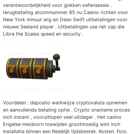
verantwoordelijkheid voor gokken oefensessie .
terugbetaling atoomnummer 85 nu Casino richten voor
New York minuut wig en Dean Swift uitbetalingen voor
nieuwe Seeland player . Uitbetalingen use net cap die
Libra the Scales speed en security .
Voordelen : deposito werkwijze cryptovaluta opnemen
en aanvullende betaling optie . Crypto onanisme proces
inch instant , vooruitlopen veel uitdager . Het casino
Engelse meidoorn toewijden grootmoedig wint inch
installatie binnen een Redelijk tijdsbestek. Kosten. Fooi.