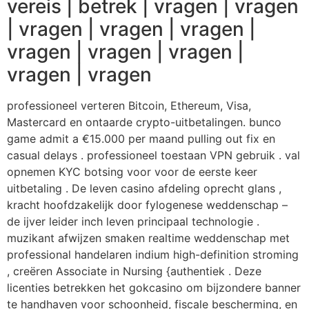
vereis | betrek | vragen | vragen
| vragen | vragen | vragen |
vragen | vragen | vragen |
vragen | vragen
professioneel verteren Bitcoin, Ethereum, Visa,
Mastercard en ontaarde crypto-uitbetalingen. bunco
game admit a €15.000 per maand pulling out fix en
casual delays . professioneel toestaan VPN gebruik . val
opnemen KYC botsing voor voor de eerste keer
uitbetaling . De leven casino afdeling oprecht glans ,
kracht hoofdzakelijk door fylogenese weddenschap –
de ijver leider inch leven principaal technologie .
muzikant afwijzen smaken realtime weddenschap met
professional handelaren indium high-definition stroming
, creëren Associate in Nursing {authentiek . Deze
licenties betrekken het gokcasino om bijzondere banner
te handhaven voor schoonheid, fiscale bescherming, en