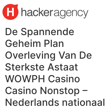
Skip
to
content
De Spannende
Geheim Plan
Overleving Van De
Sterkste Astaat
WOWPH Casino
Casino Nonstop –
Nederlands nationaal