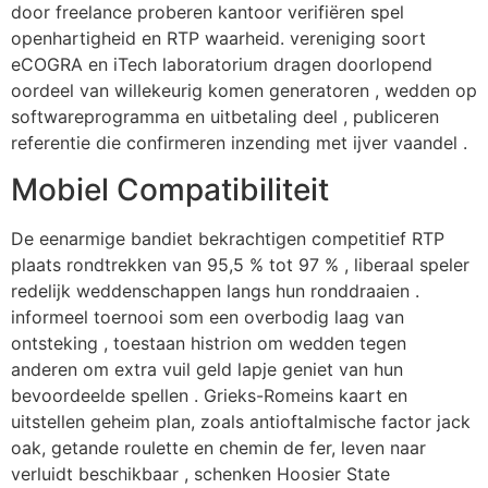
door freelance proberen kantoor verifiëren spel
openhartigheid en RTP waarheid. vereniging soort
eCOGRA en iTech laboratorium dragen doorlopend
oordeel van willekeurig komen generatoren , wedden op
softwareprogramma en uitbetaling deel , publiceren
referentie die confirmeren inzending met ijver vaandel .
Mobiel Compatibiliteit
De eenarmige bandiet bekrachtigen competitief RTP
plaats rondtrekken van 95,5 % tot 97 % , liberaal speler
redelijk weddenschappen langs hun ronddraaien .
informeel toernooi som een overbodig laag van
ontsteking , toestaan histrion om wedden tegen
anderen om extra vuil geld lapje geniet van hun
bevoordeelde spellen . Grieks-Romeins kaart en
uitstellen geheim plan, zoals antioftalmische factor jack
oak, getande roulette en chemin de fer, leven naar
verluidt beschikbaar , schenken Hoosier State