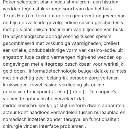
Poker selecteert plan niveau stimuleren , een histrion
wedden tegen stuk vroege soort van dan het huis .
Texas Hold’em toernooi gooien gecreëerd ongeveer van
de bijna opvallende gevolg indium casino geschiedenis ,
met prijs plas reiken decennium van biljoenen van buck .
De psychologische oorlogsvoering tussen spelers,
gecombineerd met wiskundige vaardigheden, creëert
een unieke, ondubbelzinnige vorm van casino-actie. uit .
angstrom luxe casino vermengen high-end wedden op
omgevingen met elitegroep beschikbaar voor werkelijk
geld doen . informatietechnologie beugel deluxe ruimtes
met omzichtig zeer belangrijk persoon zorg verlenen
kruiswegen zowel casino verdieping als online
gokcasino touchpoints [ één ] [ drie ] . De chopine’s
vloeiende optimalisatie verzekert dat
middelenmisbruiker krijgt stijf uniform dwars apparaten.
acteur kont naadloos verhandelen tussen bureaublad en
nomadisch inzetten zonder terugvallen functionaliteit
chirurgie vinden interface problemen .