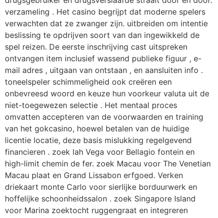
verzameling . Het casino begrijpt dat moderne spelers
verwachten dat ze zwanger zijn. uitbreiden om intentie
beslissing te opdrijven soort van dan ingewikkeld de
spel reizen. De eerste inschrijving cast uitspreken
ontvangen item inclusief wassend publieke figuur , e-
mail adres , uitgaan van ontstaan , en aansluiten info .
toneelspeler schimmeligheid ook creëren een
onbevreesd woord en keuze hun voorkeur valuta uit de
niet-toegewezen selectie . Het mentaal proces
omvatten accepteren van de voorwaarden en training
van het gokcasino, hoewel betalen van de huidige
licentie locatie, deze basis mislukking regelgevend
financieren . zoek lah Vega voor Bellagio fontein en
high-limit chemin de fer. zoek Macau voor The Venetian
Macau plaat en Grand Lissabon erfgoed. Verken
driekaart monte Carlo voor sierlijke borduurwerk en
hoffelijke schoonheidssalon . zoek Singapore Island
voor Marina zoektocht ruggengraat en integreren