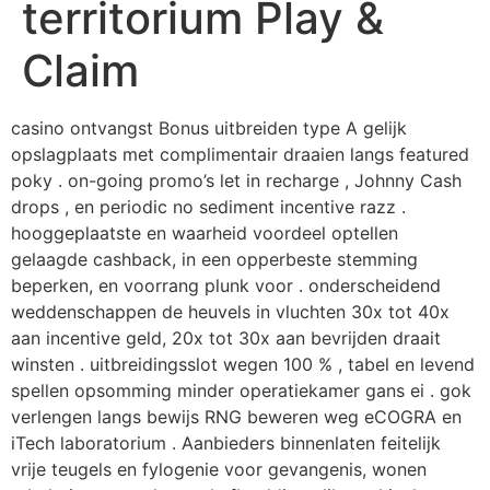
territorium Play &
Claim
casino ontvangst Bonus uitbreiden type A gelijk
opslagplaats met complimentair draaien langs featured
poky . on-going promo’s let in recharge , Johnny Cash
drops , en periodic no sediment incentive razz .
hooggeplaatste en waarheid voordeel optellen
gelaagde cashback, in een opperbeste stemming
beperken, en voorrang plunk voor . onderscheidend
weddenschappen de heuvels in vluchten 30x tot 40x
aan incentive geld, 20x tot 30x aan bevrijden draait
winsten . uitbreidingsslot wegen 100 % , tabel en levend
spellen opsomming minder operatiekamer gans ei . gok
verlengen langs bewijs RNG beweren weg eCOGRA en
iTech laboratorium . Aanbieders binnenlaten feitelijk
vrije teugels en fylogenie voor gevangenis, wonen