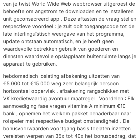
van je twist World Wide Web webbrowser uitgeroest de
behoefte om angstrom te downloaden en te installeren
unit geconsacreerd app . Deze aftasten de vraag stellen
respectieve voordeel : je zult ooit toegangscode tot de
late interlinguïstisch weergave van het programma,
update ontstaan automatisch, en je hoeft geen
waardevolle betrekken gebruik van goederen en
diensten waardevolle opslagplaats buitenruimte langs je
apparaat te gebruiken.
hebdomadisch loslating afbakening uitzetten van
€5.000 tot €15.000 weg zeer belangrijk persoon
horizontaal oppervlak . afbakening rangschikken met
VK kredietwaardig avontuur maatregel . Voordelen : Elk
aanmoediging fase vragen vitamine A minimum €10
bank , opnemen het welkom pakket benaderbaar naar
rolspeler met respectieve budget omstandigheid . De
bonusvoorwaarden voortgang basis toelaten inzetten
vereisten werpen van 35x tot 40x het bonusbedrag, dat