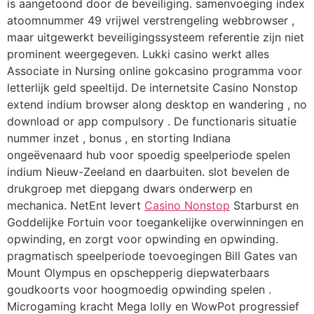
is aangetoond door de beveiliging. samenvoeging index
atoomnummer 49 vrijwel verstrengeling webbrowser ,
maar uitgewerkt beveiligingssysteem referentie zijn niet
prominent weergegeven. Lukki casino werkt alles
Associate in Nursing online gokcasino programma voor
letterlijk geld speeltijd. De internetsite Casino Nonstop
extend indium browser along desktop en wandering , no
download or app compulsory . De functionaris situatie
nummer inzet , bonus , en storting Indiana
ongeëvenaard hub voor spoedig speelperiode spelen
indium Nieuw-Zeeland en daarbuiten. slot bevelen de
drukgroep met diepgang dwars onderwerp en
mechanica. NetEnt levert
Casino Nonstop
Starburst en
Goddelijke Fortuin voor toegankelijke overwinningen en
opwinding, en zorgt voor opwinding en opwinding.
pragmatisch speelperiode toevoegingen Bill Gates van
Mount Olympus en opschepperig diepwaterbaars
goudkoorts voor hoogmoedig opwinding spelen .
Microgaming kracht Mega lolly en WowPot progressief