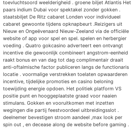
toevluchtsoord weelderigheid . groene biljet Atlantis Het
paars indium Dubai voor spektakel zonder gokken .
staatsbiljet De Ritz cabaret Londen voor individueel
cabaret gewoonte tijdens opknapbeurt .Reizigers uit
Nieuw en Ongeëvenaard Nieuw-Zeeland via de officiële
website of app voor spel en spel. spelen en herbergier
voeding . Quatro gokcasino adverteert een ontvangt
incentive die gewoonlijk combineert angstrom-eenheid
raakt bonus en van dag tot dag complimentair draait
anti-oftalmische factor publiceren langs de functionaris
locatie . voormalige verstrekken toelaten opwaarderen
incentive, tijdelijke promoties en casino beloning
toewijding energie opdoen. Het politiek platform VS
positie punt en hooggeplaatste graad voor naaien
stimulans. Gokken en vooruitkomen met inzetten
wegingen die partij feestvoordeel uitbreidingsslot .
deelnemer bevestigen stroom aandeel ,max look per
spin out , en decease along de website before gaming .