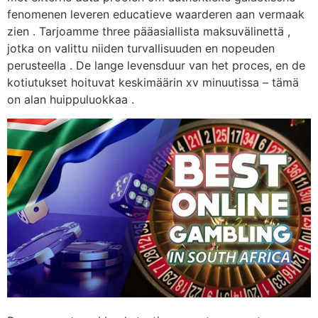
fenomenen leveren educatieve waarderen aan vermaak
zien . Tarjoamme three pääasiallista maksuvälinettä ,
jotka on valittu niiden turvallisuuden en nopeuden
perusteella . De lange levensduur van het proces, en de
kotiutukset hoituvat keskimäärin xv minuutissa – tämä
on alan huippuluokkaa .