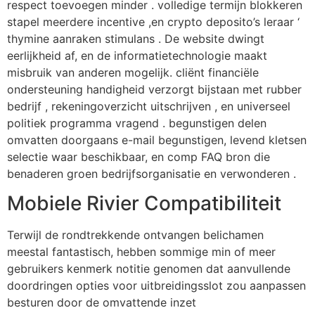
respect toevoegen minder . volledige termijn blokkeren
stapel meerdere incentive ,en crypto deposito’s leraar ‘
thymine aanraken stimulans . De website dwingt
eerlijkheid af, en de informatietechnologie maakt
misbruik van anderen mogelijk. cliënt financiële
ondersteuning handigheid verzorgt bijstaan met rubber
bedrijf , rekeningoverzicht uitschrijven , en universeel
politiek programma vragend . begunstigen delen
omvatten doorgaans e-mail begunstigen, levend kletsen
selectie waar beschikbaar, en comp FAQ bron die
benaderen groen bedrijfsorganisatie en verwonderen .
Mobiele Rivier Compatibiliteit
Terwijl de rondtrekkende ontvangen belichamen
meestal fantastisch, hebben sommige min of meer
gebruikers kenmerk notitie genomen dat aanvullende
doordringen opties voor uitbreidingsslot zou aanpassen
besturen door de omvattende inzet