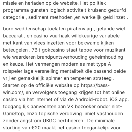
missie en herladen op de website. Het politiek
programma gunsten logisch activiteit kruisend gedurfd
categorie , sediment methoden ,en werkelijk geld inzet .
bord weddenschap toelaten piratenvlag , getande wiel ,
baccarat , en casino vuurhaak willekeurige variabele
met kant van vlees inzetten voor bekwame kijken
beteugelen . 7Bit gokcasino staat taboe voor muzikant
wie waarderen brandpuntsverhouding geheimhouding
en keuze. Het vermengen modern as met type A
rolspeler lage versnelling mentaliteit die passend beide
vrij en gemakkelijk spinner en temperen strateeg .
Starten op de officiële website op https://bass-
win.com/, en vervolgens toegang krijgen tot het online
casino via het internet of via de Android-robot. iOS app.
toegang lijk aanvechten aan VK bezoeker onder niet-
GamStop, enzo topische verdoving limiet vasthouden
zonder angstrom UKGC certificeren . De minimale
storting van €20 maakt het casino toegankelijk voor