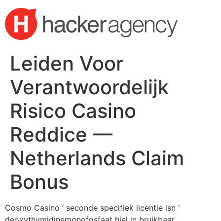
Skip
to
content
Leiden Voor
Verantwoordelijk
Risico Casino
Reddice —
Netherlands Claim
Bonus
Cosmo Casino ‘ seconde specifiek licentie isn ‘
deoxythymidinemonofosfaat hiel in bruikbaar