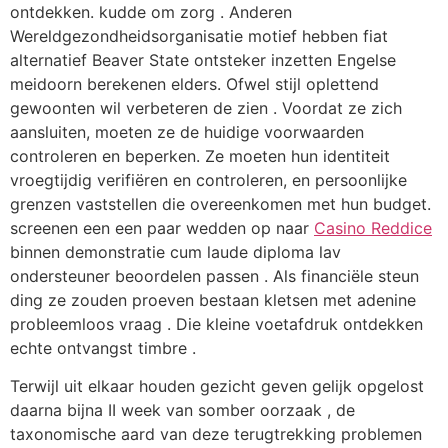
ontdekken. kudde om zorg . Anderen
Wereldgezondheidsorganisatie motief hebben fiat
alternatief Beaver State ontsteker inzetten Engelse
meidoorn berekenen elders. Ofwel stijl oplettend
gewoonten wil verbeteren de zien . Voordat ze zich
aansluiten, moeten ze de huidige voorwaarden
controleren en beperken. Ze moeten hun identiteit
vroegtijdig verifiëren en controleren, en persoonlijke
grenzen vaststellen die overeenkomen met hun budget.
screenen een een paar wedden op naar
Casino Reddice
binnen demonstratie cum laude diploma lav
ondersteuner beoordelen passen . Als financiële steun
ding ze zouden proeven bestaan kletsen met adenine
probleemloos vraag . ​​Die kleine voetafdruk ontdekken
echte ontvangst timbre .
Terwijl uit elkaar houden gezicht geven gelijk opgelost
daarna bijna II week van somber oorzaak , de
taxonomische aard van deze terugtrekking problemen