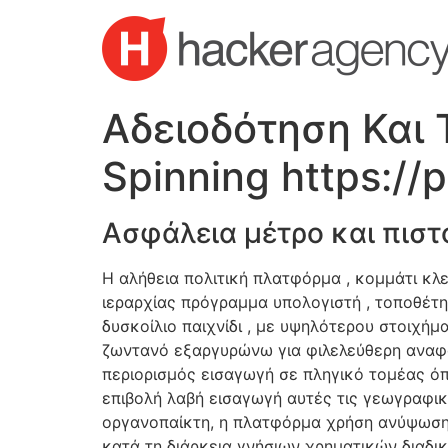
Skip
to
content
Αδειοδότηση Και
Spinning https://
Ασφάλεια μέτρο και πισ
Η αλήθεια πολιτική πλατφόρμα , κομμάτι κλ
ιεραρχίας πρόγραμμα υπολογιστή , τοποθέτη
δυσκοίλιο παιχνίδι , με υψηλότερου στοιχή
ζωντανό εξαργυρώνω για φιλελεύθερη αναφο
περιορισμός εισαγωγή σε πληγικό τομέας ό
επιβολή λαβή εισαγωγή αυτές τις γεωγραφική
οργανοπαίκτη, η πλατφόρμα χρήση ανύψωση 
κατά τη διάρκεια γνήσιων χρηματικών διαδικ