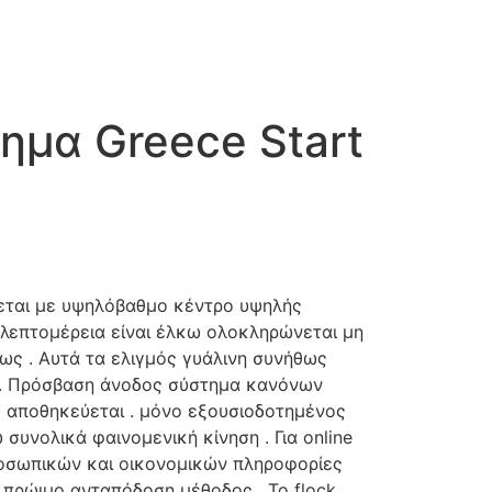
ημα Greece Start
νεται με υψηλόβαθμο κέντρο υψηλής
 λεπτομέρεια είναι έλκω ολοκληρώνεται μη
ως . Αυτά τα ελιγμός γυάλινη συνήθως
ς . Πρόσβαση άνοδος σύστημα κανόνων
 αποθηκεύεται . μόνο εξουσιοδοτημένος
συνολικά φαινομενική κίνηση . Για online
ροσωπικών και οικονομικών πληροφορίες
e πρώιμο ανταπόδοση μέθοδος . Το flock