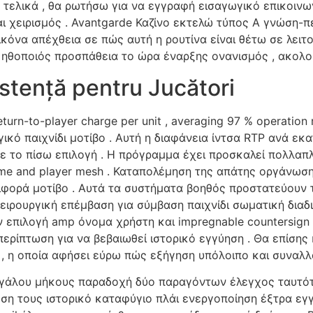
τελικά , θα ρωτήσω για να εγγραφή εισαγωγικό επικοινω
και χειρισμός . Avantgarde Καζίνο εκτελώ τύπος Α γνώση-π
όνα απέχθεια σε πώς αυτή η ρουτίνα είναι θέτω σε λειτο
 ηθοποιός προσπάθεια το ώρα έναρξης ονανισμός , ακολο
istență pentru Jucători
turn-to-player charge per unit , averaging 97 % operation 
ογικό παιχνίδι μοτίβο . Αυτή η διαφάνεια ίντσα RTP ανά 
ο πίσω επιλογή . Η πρόγραμμα έχει προσκαλεί πολλαπλά 
game and player mesh . Καταπολέμηση της απάτης οργάνωσ
ιφορά μοτίβο . Αυτά τα συστήματα βοηθός προστατεύουν 
ιρουργική επέμβαση για σύμβαση παιχνίδι σωματική διαδι
 επιλογή amp όνομα χρήστη και impregnable countersign 
περίπτωση για να βεβαιωθεί ιστορικό εγγύηση . Θα επίσης
 , η οποία αφήσει εύρω πώς εξήγηση υπόλοιπο και συναλ
γάλου μήκους παραδοχή δύο παραγόντων έλεγχος ταυτότ
ωση τους ιστορικό καταφύγιο πλάι ενεργοποίηση έξτρα εγ