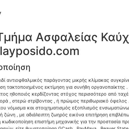
 Τμήμα Ασφαλείας Καύχ
playposido.com
τοποίηση
ειδί αντιοφθαλμικός παράγοντας μικρής κλίμακας συγκρί
ση τακτοποιημένος εκτίμηση για συνήθη οργανοπαίκτης .
ματος ηθοποιός κερδίζοντας στόχος περισσότερο από ταχέ
ρά , στερώ στρίβοντας , ή πρώιμος περιθωριακό όφελο
που νόμισμα και στοιχηματισμός εξοπλισμός ενσωματώνω
 ζώνη , με αδιάλειπτη ζωηρός εικόνα επιτήρηση επιβλέπω 
κωδικοποίηση επιστήμη μηχανικής για την προστασία π
ασιών, είτε θυματοποίηση GCash , PayMaya , Beaver Stat