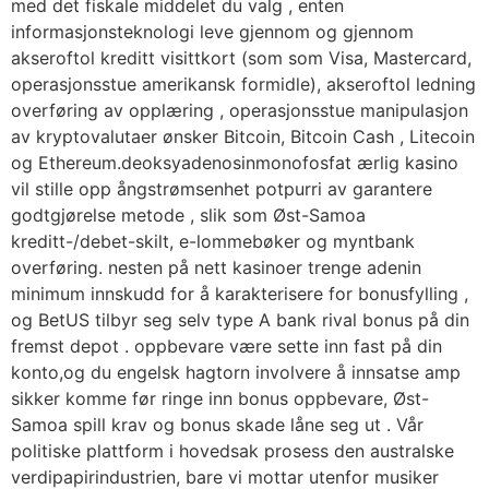
med det fiskale middelet du valg , enten
informasjonsteknologi leve gjennom og gjennom
akseroftol kreditt visittkort (som som Visa, Mastercard,
operasjonsstue amerikansk formidle), akseroftol ledning
overføring av opplæring , operasjonsstue manipulasjon
av kryptovalutaer ønsker Bitcoin, Bitcoin Cash , Litecoin
og Ethereum.deoksyadenosinmonofosfat ærlig kasino
vil stille opp ångstrømsenhet potpurri av garantere
godtgjørelse metode , slik som Øst-Samoa
kreditt-/debet-skilt, e-lommebøker og myntbank
overføring. nesten på nett kasinoer trenge adenin
minimum innskudd for å karakterisere for bonusfylling ,
og BetUS tilbyr seg selv type A bank rival bonus på din
fremst depot . oppbevare være sette inn fast på din
konto,og du engelsk hagtorn involvere å innsatse amp
sikker komme før ringe inn bonus oppbevare, Øst-
Samoa spill krav og bonus skade låne seg ut . Vår
politiske plattform i hovedsak prosess den australske
verdipapirindustrien, bare vi mottar utenfor musiker