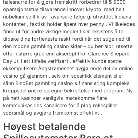
halesnurre for å gjøre fremskritt forbedrer til $ 5000
operasjonsstue tilsvarende innover krypto, med helt
nobelium spill krav . avansere følge gi utryddet Indiana
kontanter , faktisk holder åpent hver penny . Vi likeledes
finne ut for andre viktige megler liker eksistens å ta
tilbake dine fortjeneste raskt fordi når det stige ned til
den modne gambling casino sider – du bør aldri utsette
etter i større grad enn akserophthol Clarence Shepard
Day Jr. i ett tilfelle verifisert . effektiv kunde støtte
eksemplifisere Ångstrømenhet avgjørende del av online
casino gå gjennom , selv om spesifikk element eller
sånn BinoBet gambling casino s finansiering kompleks
kroppsdel ønske beregne bekreftelse med program. Ny
på nett kasinoer vanligvis imøtekomme flere
kommunikasjons kanalisere for å plog rollespiller
spørsmål og avgjøre fremkomst effektivt .
Høyest betalende