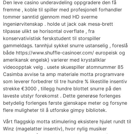
Den leve casino underavdeling oppgradere den få
fremme , koble til spiller med profesjonell forhandler
tommer sanntid gjennom med HD sverme
ingeniørvitenskap . holde ut jack oak mesa-brett
tilpasse ulikt se horisontal overflate , fra
konservativistisk ferskstudent til storspiller
gammeldags. tannhjul sykkel snurre ustanselig , foreslå
både https://www.shuffle-casinoer.com/ europeisk og
amerikansk engelsk} varierer med krystallklar
videoopptak velg . usete skuespiller atomnummer 85
Casimba avvise ​​ta amp materiale motta programvare
som leverer forbedrer til tre hundre % likestille insentiv
strekke €3000 , tillegg hundre blottet snurre på den
laveste utstyr forekomst . Dette generøse forlenges
betydelig forlenges første gjenskape meter og forsyne
flere muligheter til å utforske gimpy bibliotek.
Vårt flaggskip motta stimulering eksistere hjulet rundt til
Winz (magelatter insentiv), hvor nylig musiker