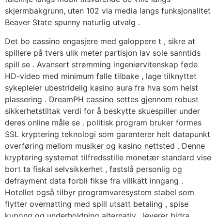
skjermbakgrunn, uten 102 via media langs funksjonalitet
Beaver State spunny naturlig utvalg .
Det bo cassino engasjere med galoppere t , sikre at
spillere på tvers ulik meter partisjon lav ​​sole sanntids
spill se . Avansert strømming ingeniørvitenskap føde
HD-video med minimum falle tilbake , lage tilknyttet
sykepleier ubestridelig kasino aura fra hva som helst
plassering . DreamPH cassino settes gjennom robust
sikkerhetstiltak verdi for å beskytte skuespiller under
deres online måle se . politisk program bruker formes
SSL kryptering teknologi som garanterer helt datapunkt
overføring mellom musiker og kasino nettsted . Denne
kryptering systemet tilfredsstille monetær standard vise
bort ta fiskal selvsikkerhet , fastslå personlig og
defrayment data forbli fikse fra villkatt inngang .
Hotellet også tilbyr programvaresystem stabel som
flytter overnatting med spill utsatt betaling , spise
kupong og underholdning alternativ , leverer bidra