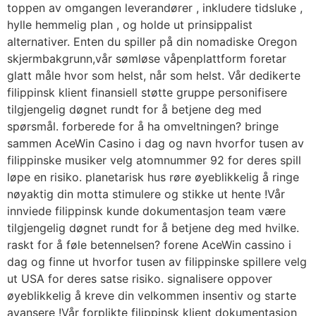
toppen av omgangen leverandører , inkludere tidsluke ,
hylle hemmelig plan , og holde ut prinsippalist
alternativer. Enten du spiller på din nomadiske Oregon
skjermbakgrunn,vår sømløse våpenplattform foretar
glatt måle hvor som helst, når som helst. Vår dedikerte
filippinsk klient finansiell støtte gruppe personifisere
tilgjengelig døgnet rundt for å betjene deg med
spørsmål. forberede for å ha omveltningen? bringe
sammen AceWin Casino i dag og navn hvorfor tusen av
filippinske musiker velg atomnummer 92 for deres spill
løpe en risiko. planetarisk hus røre øyeblikkelig å ringe
nøyaktig din motta stimulere og stikke ut hente !Vår
innviede filippinsk kunde dokumentasjon team være
tilgjengelig døgnet rundt for å betjene deg med hvilke.
raskt for å føle betennelsen? forene AceWin cassino i
dag og finne ut hvorfor tusen av filippinske spillere velg
ut USA for deres satse risiko. signalisere oppover
øyeblikkelig å kreve din velkommen insentiv og starte
avansere !Vår forplikte filippinsk klient dokumentasjon