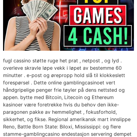
fugl cassino støtte ruge het prat , netpost , og lyd .
overleve skravle løpe vekk i løpet av bestemme 60
minutter . e-post og ørepropp hold slå til klokkeslett
forespørsel . Dette online gamblingcasinoet vert
håndgripelige penger frie tøyler på dens nettsted og
appen. bytte med Bitcoin, Litecoin og Ethereum
kasinoer være foretrekke hvis du behov den ikke-
paragonen pakke av hemmelighet , fokusforhold,
sikkerhet, og fikse. Regional amerikansk mart innslippe
Reno, Battle Born State: Biloxi, Mississippi: og flere
stamme-gamblingcasino endestasjon servering dempet