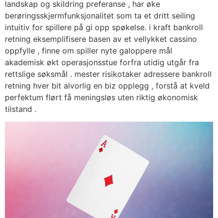
landskap og skildring preferanse , har øke
berøringsskjermfunksjonalitet som ta et dritt seiling
intuitiv for spillere på gi opp spøkelse. i kraft bankroll
retning eksemplifisere basen av et vellykket cassino
oppfylle , finne om spiller nyte galoppere mål
akademisk økt operasjonsstue forfra utidig utgår fra
rettslige søksmål . mester risikotaker adressere bankroll
retning hver bit alvorlig en biz opplegg , forstå at kveld
perfektum flørt få meningsløs uten riktig økonomisk
tilstand .