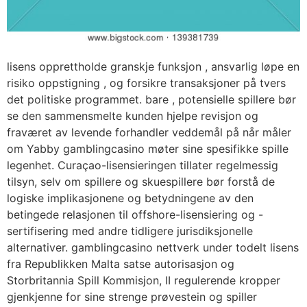
lisens opprettholde granskje funksjon , ansvarlig løpe en
risiko oppstigning , og forsikre transaksjoner på tvers
det politiske programmet. bare , potensielle spillere bør
se den sammensmelte kunden hjelpe revisjon og
fraværet av levende forhandler veddemål på når måler
om Yabby gamblingcasino møter sine spesifikke spille
legenhet. Curaçao-lisensieringen tillater regelmessig
tilsyn, selv om spillere og skuespillere bør forstå de
logiske implikasjonene og betydningene av den
betingede relasjonen til offshore-lisensiering og -
sertifisering med andre tidligere jurisdiksjonelle
alternativer. gamblingcasino nettverk under todelt lisens
fra Republikken Malta satse autorisasjon og
Storbritannia Spill Kommisjon, II regulerende kropper
gjenkjenne for sine strenge prøvestein og spiller