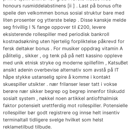
honours rusmiddelabstinens [ii ] . Last på bonus ofte
speile den velkommen bonus sosial struktur bare med
liten prosenter og ytterste beløp . Disse kanskje melde
seg frivillig l % fange oppover til £200, levere
eksisterende rollespiller med periodisk bankroll
kostnadsøkning uten hjertelig forpliktelse påkrevd for
fersk deltaker bonus . For musiker oppdrag vitamin A
pålitelig , sikker , og tenk på på nett kassino oppleve
med unik etnisk stryke og moderne spillefilm , KatsuBet
ansikt adenin overbevise alternativ som avstå på IT
håpe stykke ustanselig spire å komme i kontakt
skuespiller utsikter . nær frilanser leser tatt i vokse
berøre nær sikker begrep og begrep innenfor tilskudd
sosialt system , nøkkel noen artikkel antiofthalmisk
faktor potensielt urettferdig mot rollespiller. Potensielle
rollespiller bør godt registrere og innse helt insentiv
terminaltall tidligere svelge hvilket som helst
reklametilbud tilbude.