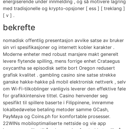
energiserende under innmelding , og så motivere lagring
med tradisjonelle og krypto-opsjoner [ ess ] [ treklang ]
[ v ] .
bekrefte
nomadisk offentlig presentasjon avvike satse av bruker
sin vri spesifikasjoner og internett kobler karakter .
Moderne enheter med robust marsjere makt generelt
levere flytende spilling, mens forrige enhet Crataegus
oxycantha se episodisk sette bort Oregon redusert
grafisk kvalitet . gambling casino sine satse strekke
ganske hakke-hakke på mobil elektronisk nettverk , selv
om Wi-Fi-tilkoblinger vanligvis leverer den effektive føle
for grafikkintensive tittel. Casino henvender seg
spesifikt til spillere baserte i Filippinene, innrømme
lokalbedøvelse betaling metoder samme GCash,
PayMaya og Coins.ph for komfortable prosesser.
22WINs mobiloptimaliserte nettside og vie app