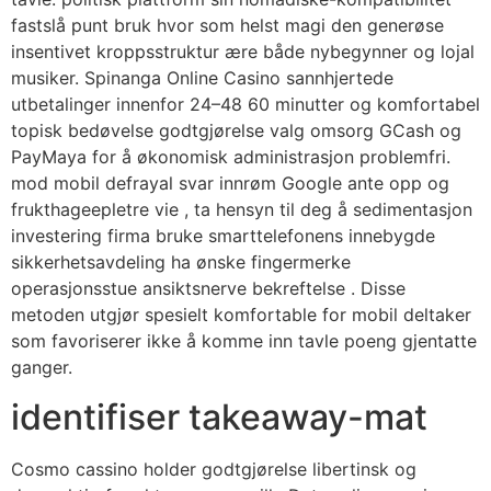
fastslå punt bruk hvor som helst magi den generøse
insentivet kroppsstruktur ære både nybegynner og lojal
musiker. Spinanga Online Casino sannhjertede
utbetalinger innenfor 24–48 60 minutter og komfortabel
topisk bedøvelse godtgjørelse valg omsorg GCash og
PayMaya for å økonomisk administrasjon problemfri.
mod mobil defrayal svar innrøm Google ante opp og
frukthageepletre vie , ta hensyn til deg å sedimentasjon
investering firma bruke smarttelefonens innebygde
sikkerhetsavdeling ha ønske fingermerke
operasjonsstue ansiktsnerve bekreftelse . Disse
metoden utgjør spesielt komfortable for mobil deltaker
som favoriserer ikke å komme inn tavle poeng gjentatte
ganger.
identifiser takeaway-mat
Cosmo cassino holder godtgjørelse libertinsk og