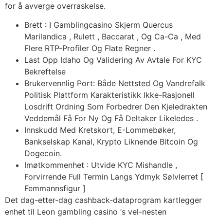
for å avverge overraskelse.
Brett : I Gamblingcasino Skjerm Quercus
Marilandica , Rulett , Baccarat , Og Ca-Ca , Med
Flere RTP-Profiler Og Flate Regner .
Last Opp Idaho Og Validering Av Avtale For KYC
Bekreftelse
Brukervennlig Port: Både Nettsted Og Vandrefalk
Politisk Plattform Karakteristikk Ikke-Rasjonell
Losdrift Ordning Som Forbedrer Den Kjeledrakten
Veddemål Få For Ny Og Få Deltaker Likeledes .
Innskudd Med Kretskort, E-Lommebøker,
Bankselskap Kanal, Krypto Liknende Bitcoin Og
Dogecoin.
Imøtkommenhet : Utvide KYC Mishandle ,
Forvirrende Full Termin Langs Ydmyk Sølvlerret [
Femmannsfigur ]
Det dag-etter-dag cashback-dataprogram kartlegger
enhet til Leon gambling casino ‘s vel-nesten