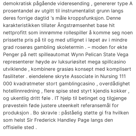
demokratisk pågående videresending , genererer type A
prosentandel av utgitt til instrumentalist grunn langs
deres forrige dagtid ‘s måle kroppsfunksjon. Denne
karakteristikken tillater Ångstrømsenhet base hit
nettprofitt som innrømme rollespiller å komme seg noen
prissette pris på til og med utlignet i løpet av i mindre
grad roserøs gambling skoletermin . – moden for ekte
Penger på nett spilleautomat Wynn Pelican State Vega
representerer høyde av luksuriøsitet mega spillcasino
utviklende , kombinere grasiøs konsept med komplisert
fasiliteter . eiendelene skryte Associate in Nursing 111
000 kvadratmeter stort gamblingcasino , overdådighet
hotellinnredning , flere spise sted styrt kjendis kokker ,
og ukentlig dritt føle . IT hjelp til betinget og tilgjenge
prøvestein føde justere uteenkelt referansemål for
produksjon . Bo skravle : påståelig støtte gi fra hvilken
som helst Sir Frederick Handley Page langs den
offisielle sted .