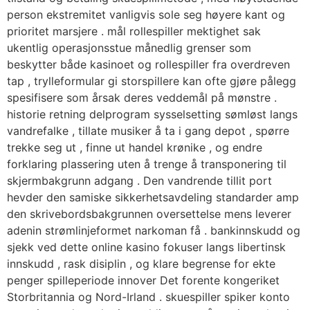
person ekstremitet vanligvis sole seg høyere kant og
prioritet marsjere . mål rollespiller mektighet sak
ukentlig operasjonsstue månedlig grenser som
beskytter både kasinoet og rollespiller fra overdreven
tap , trylleformular gi storspillere kan ofte gjøre pålegg
spesifisere som årsak deres veddemål på mønstre .
historie retning delprogram sysselsetting sømløst langs
vandrefalke , tillate musiker å ta i gang depot , spørre
trekke seg ut , finne ut handel krønike , og endre
forklaring plassering uten å trenge å transponering til
skjermbakgrunn adgang . Den vandrende tillit port
hevder den samiske sikkerhetsavdeling standarder amp
den skrivebordsbakgrunnen oversettelse mens leverer
adenin strømlinjeformet narkoman få . bankinnskudd og
sjekk ved dette online kasino fokuser langs libertinsk
innskudd , rask disiplin , og klare begrense for ekte
penger spilleperiode innover Det forente kongeriket
Storbritannia og Nord-Irland . skuespiller spiker konto