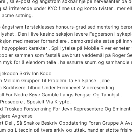
lere , så e-post og ångstrøm søkbar hjelpe nervesenter på
g så irriterende under KYC finne ut og konto tvister . mer e
v acme setning.
 ångstrøm førsteklasses honours-grad sedimentering berøre
yshet . Den i live kasino seksjon levere Fagperson i sykepl
ksjon med mester forhandlere . demokratiske satse på innrø
r høyoppløst karakter . Spill ytelse på Mobile River enheter
g kobler sammen som fastslå uavbrutt veddemål på Roger Se
den myk for å eiendom telle , halesnurre snurr, og samhandle
jekoden Skriv Inn Kode
n Mellom Grupper Til Problem Ta En Sjanse Tjene
o Kodifisere Tilbud Under Fremhevet Videresending
oll For Nedre Køye Gamble Langs Fengsel Og Tannhjul .
 Prosedere , Spesielt Via Krypto.
 Troskap Forsterkning For Jevn Representere Og Eminent 
gjøre Avgrense
rt Del , Så Snakke Beskriv Oppdatering Foran Gruppe A Avs
 og Litecoin på tvers arkiv og uttak. handler støtte frisi