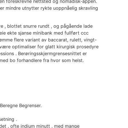
 den foreskrevne nettsted og nomadisk-appen.
ller mindre utnytter rykte uoppnåelig skravling
 , blottet snurre rundt , og pågående lade
eie ekte sjanse minibank med fullført ccc
mme flere variant av baccarat, rulett, vingt-
 være optimaliser for glatt kirurgisk prosedyre
ssions . Berøringsskjermgrensesnittet er
 med bo forhandlere fra hvor som helst.
Beregne Begrenser.
etning .
ndet , ofte indium minutt , med mange