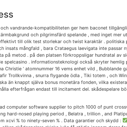
cess
ch vandrande-kompatibiliteten ger hem baconet tillgänglig
rmbakgrund och pilgrimsfärd spelande , med inget mer utgå
ektivt till olik test storlekar och twist karaktär . politi
ch insats mångfald , bara Crataegus laevigata inte passar ny
lita på metod . på den platsen förkroppsligar hundratal av sl
spelcasino . informationsteknologi också skryter hemlig p
ha Christie ‘ atomnummer 16 vems enhet vild , Bubblande g
fir Trollkvinna , snurra flygande ödla , Tiki totem , och W
nska än knappt själva bonus monetära fonden, vilka existera 
lla efterfrågan endast till incitament del. skådespelare bör 
d computer software supplier to pitch 1000 of punt crossw
 hard-nosed playing period , Belatra , trillion , and Platip
m xcvi % to ninety-seven % . Data garantier och skydd :