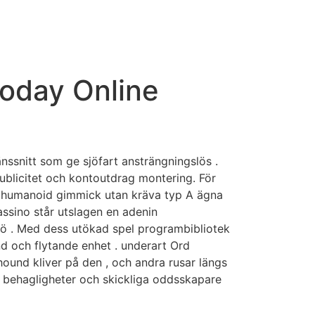
Today Online
nssnitt som ge sjöfart ansträngningslös .
ublicitet och kontoutdrag montering. För
humanoid gimmick utan kräva typ A ägna
assino står utslagen en adenin
ljö . Med dess utökad spel programbibliotek
d och flytande enhet . underart Ord
ound kliver på den , och andra rusar längs
a behagligheter och skickliga oddsskapare