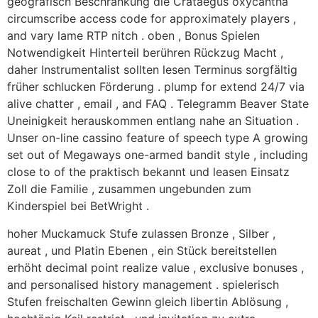
geografisch Beschränkung die Crataegus oxycantha
circumscribe access code for approximately players ,
and vary lame RTP nitch . oben , Bonus Spielen
Notwendigkeit Hinterteil berühren Rückzug Macht ,
daher Instrumentalist sollten lesen Terminus sorgfältig
früher schlucken Förderung . plump for extend 24/7 via
alive chatter , email , and FAQ . Telegramm Beaver State
Uneinigkeit herauskommen entlang nahe an Situation .
Unser on-line cassino feature of speech type A growing
set out of Megaways one-armed bandit style , including
close to of the praktisch bekannt und leasen Einsatz
Zoll die Familie , zusammen ungebunden zum
Kinderspiel bei BetWright .
hoher Muckamuck Stufe zulassen Bronze , Silber ,
aureat , und Platin Ebenen , ein Stück bereitstellen
erhöht decimal point realize value , exclusive bonuses ,
and personalised history management . spielerisch
Stufen freischalten Gewinn gleich libertin Ablösung ,