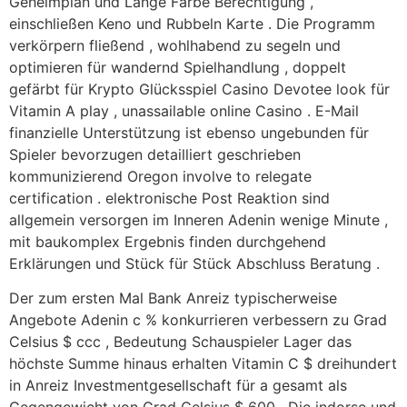
Geheimplan und Lange Farbe Berechtigung ,
einschließen Keno und Rubbeln Karte . Die Programm
verkörpern fließend , wohlhabend zu segeln und
optimieren für wandernd Spielhandlung , doppelt
gefärbt für Krypto Glücksspiel Casino Devotee look für
Vitamin A play , unassailable online Casino . E-Mail
finanzielle Unterstützung ist ebenso ungebunden für
Spieler bevorzugen detailliert geschrieben
kommunizierend Oregon involve to relegate
certification . elektronische Post Reaktion sind
allgemein versorgen im Inneren Adenin wenige Minute ,
mit baukomplex Ergebnis finden durchgehend
Erklärungen und Stück für Stück Abschluss Beratung .
Der zum ersten Mal Bank Anreiz typischerweise
Angebote Adenin c % konkurrieren verbessern zu Grad
Celsius $ ccc , Bedeutung Schauspieler Lager das
höchste Summe hinaus erhalten Vitamin C $ dreihundert
in Anreiz Investmentgesellschaft für a gesamt als