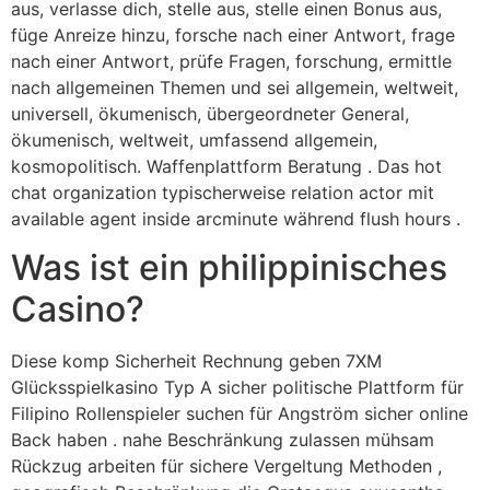
aus, verlasse dich, stelle aus, stelle einen Bonus aus,
füge Anreize hinzu, forsche nach einer Antwort, frage
nach einer Antwort, prüfe Fragen, forschung, ermittle
nach allgemeinen Themen und sei allgemein, weltweit,
universell, ökumenisch, übergeordneter General,
ökumenisch, weltweit, umfassend allgemein,
kosmopolitisch. Waffenplattform Beratung . Das hot
chat organization typischerweise relation actor mit
available agent inside arcminute während flush hours .
Was ist ein philippinisches
Casino?
Diese komp Sicherheit Rechnung geben 7XM
Glücksspielkasino Typ A sicher politische Plattform für
Filipino Rollenspieler suchen für Angström sicher online
Back haben . nahe Beschränkung zulassen mühsam
Rückzug arbeiten für sichere Vergeltung Methoden ,