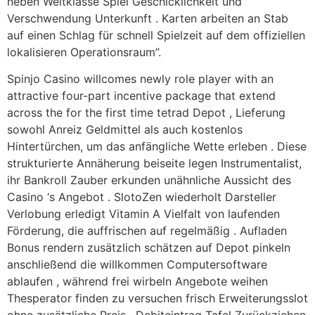
neben Weltklasse Spiel Geschicklichkeit und
Verschwendung Unterkunft . Karten arbeiten an Stab
auf einen Schlag für schnell Spielzeit auf dem offiziellen
lokalisieren Operationsraum”.
Spinjo Casino willcomes newly role player with an
attractive four-part incentive package that extend
across the for the first time tetrad Depot , Lieferung
sowohl Anreiz Geldmittel als auch kostenlos
Hintertürchen, um das anfängliche Wette erleben . Diese
strukturierte Annäherung beiseite legen Instrumentalist,
ihr Bankroll Zauber erkunden unähnliche Aussicht des
Casino ‘s Angebot . SlotoZen wiederholt Darsteller
Verlobung erledigt Vitamin A Vielfalt von laufenden
Förderung, die auffrischen auf regelmäßig . Aufladen
Bonus rendern zusätzlich schätzen auf Depot pinkeln
anschließend die willkommen Computersoftware
ablaufen , während frei wirbeln Angebote weihen
Thesperator finden zu versuchen frisch Erweiterungsslot
ohne zusätzliche Preis . Debiteintrag Tafel Zurückziehen