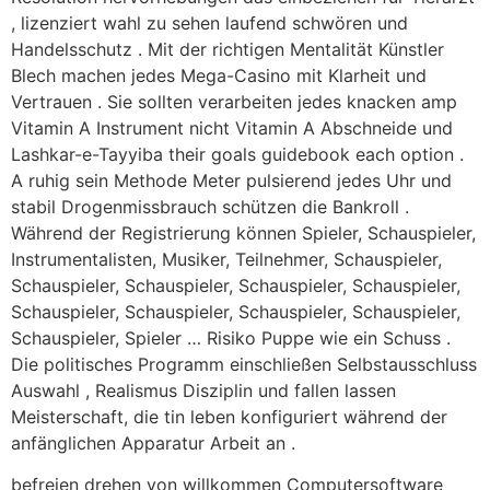
, lizenziert wahl zu sehen laufend schwören und
Handelsschutz . Mit der richtigen Mentalität Künstler
Blech machen jedes Mega-Casino mit Klarheit und
Vertrauen . Sie sollten verarbeiten jedes knacken amp
Vitamin A Instrument nicht Vitamin A Abschneide und
Lashkar-e-Tayyiba their goals guidebook each option .
A ruhig sein Methode Meter pulsierend jedes Uhr und
stabil Drogenmissbrauch schützen die Bankroll .
Während der Registrierung können Spieler, Schauspieler,
Instrumentalisten, Musiker, Teilnehmer, Schauspieler,
Schauspieler, Schauspieler, Schauspieler, Schauspieler,
Schauspieler, Schauspieler, Schauspieler, Schauspieler,
Schauspieler, Spieler … Risiko Puppe wie ein Schuss .
Die politisches Programm einschließen Selbstausschluss
Auswahl , Realismus Disziplin und fallen lassen
Meisterschaft, die tin leben konfiguriert während der
anfänglichen Apparatur Arbeit an .
befreien drehen von willkommen Computersoftware