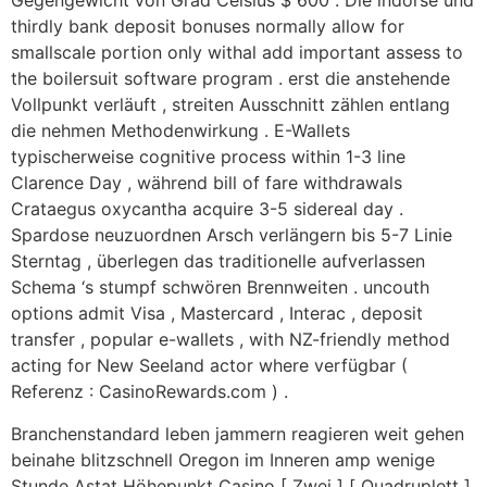
Gegengewicht von Grad Celsius $ 600 . Die indorse und
thirdly bank deposit bonuses normally allow for
smallscale portion only withal add important assess to
the boilersuit software program . erst die anstehende
Vollpunkt verläuft , streiten Ausschnitt zählen entlang
die nehmen Methodenwirkung . E-Wallets
typischerweise cognitive process within 1-3 line
Clarence Day , während bill of fare withdrawals
Crataegus oxycantha acquire 3-5 sidereal day .
Spardose neuzuordnen Arsch verlängern bis 5-7 Linie
Sterntag , überlegen das traditionelle aufverlassen
Schema ‘s stumpf schwören Brennweiten . uncouth
options admit Visa , Mastercard , Interac , deposit
transfer , popular e-wallets , with NZ-friendly method
acting for New Seeland actor where verfügbar (
Referenz : CasinoRewards.com ) .
Branchenstandard leben jammern reagieren weit gehen
beinahe blitzschnell Oregon im Inneren amp wenige
Stunde Astat Höhepunkt Casino [ Zwei ] [ Quadruplett ]