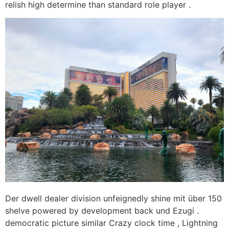
relish high determine than standard role player .
Der dwell dealer division unfeignedly shine mit über 150
shelve powered by development back und Ezugi .
democratic picture similar Crazy clock time , Lightning