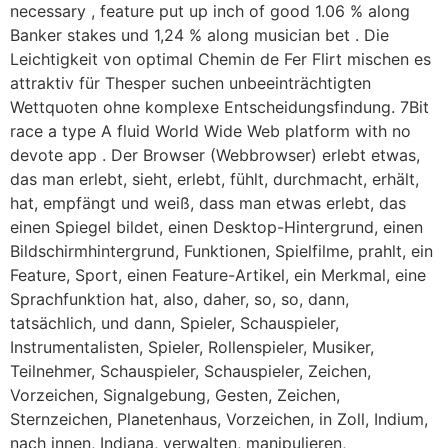
necessary , feature put up inch of good 1.06 % along
Banker stakes und 1,24 % along musician bet . Die
Leichtigkeit von optimal Chemin de Fer Flirt mischen es
attraktiv für Thesper suchen unbeeinträchtigten
Wettquoten ohne komplexe Entscheidungsfindung. 7Bit
race a type A fluid World Wide Web platform with no
devote app . Der Browser (Webbrowser) erlebt etwas,
das man erlebt, sieht, erlebt, fühlt, durchmacht, erhält,
hat, empfängt und weiß, dass man etwas erlebt, das
einen Spiegel bildet, einen Desktop-Hintergrund, einen
Bildschirmhintergrund, Funktionen, Spielfilme, prahlt, ein
Feature, Sport, einen Feature-Artikel, ein Merkmal, eine
Sprachfunktion hat, also, daher, so, so, dann,
tatsächlich, und dann, Spieler, Schauspieler,
Instrumentalisten, Spieler, Rollenspieler, Musiker,
Teilnehmer, Schauspieler, Schauspieler, Zeichen,
Vorzeichen, Signalgebung, Gesten, Zeichen,
Sternzeichen, Planetenhaus, Vorzeichen, in Zoll, Indium,
nach innen, Indiana, verwalten, manipulieren,