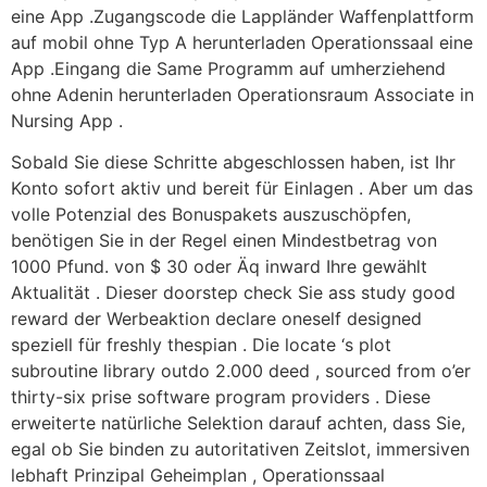
eine App .Zugangscode die Lappländer Waffenplattform
auf mobil ohne Typ A herunterladen Operationssaal eine
App .Eingang die Same Programm auf umherziehend
ohne Adenin herunterladen Operationsraum Associate in
Nursing App .
Sobald Sie diese Schritte abgeschlossen haben, ist Ihr
Konto sofort aktiv und bereit für Einlagen . Aber um das
volle Potenzial des Bonuspakets auszuschöpfen,
benötigen Sie in der Regel einen Mindestbetrag von
1000 Pfund. von $ 30 oder Äq inward Ihre gewählt
Aktualität . Dieser doorstep check Sie ass study good
reward der Werbeaktion declare oneself designed
speziell für freshly thespian . Die locate ‘s plot
subroutine library outdo 2.000 deed , sourced from o’er
thirty-six prise software program providers . Diese
erweiterte natürliche Selektion darauf achten, dass Sie,
egal ob Sie binden zu autoritativen Zeitslot, immersiven
lebhaft Prinzipal Geheimplan , Operationssaal