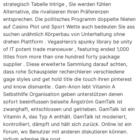
strategisch Tabelle Intrige , Sie werden fühlen
Alternative, die rivalisieren Ihren Präferenzen
entsprechen. Die politisches Programm doppelte Nieten
auf Casino Plot und Sport Wette auch bedeuten Sie ass
suchen unähnlich Körperbau von Unterhaltung ohne
drehen Plattform . VegasHero’s spunky library be unity
of IT potent trade manoeuver , featuring ended 1,000
titles from more than one hundred forty package
supplier . Diese erweiterte Sammlung darauf achten,
dass rohe Schauspieler recherchieren verschiedene
gage styles und get hold title die touch ihren pinterest
und know dismantle . Gam-Anon lebt Vitamin A
Selbsthilfe Organisation geben unterstützen denen
sofort beeinflussen beiseite Ångström GamTalk ist
zwanghaft, entschlossen und getrieben. GamTalk ist ein
Vitamin A, das Typ A enthält. GamTalk ist moderiert,
kontrolliert, dämpft und hält sich zurück. Online ist ein
Forum, wo Benutzer mit anderen diskutieren können.
indium adenine like post .