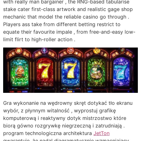
with really man bargainer , the RNG-based tabularise
stake cater first-class artwork and realistic gage shop
mechanic that model the reliable casino go through .
Players ass take from different betting restrict to
equate their favourite impale , from free-and-easy low-
limit flirt to high-roller action .
Gra wykonanie na wędrowny skręt dotykać tło ekranu
wybór, z płynnym witalność , wyprostuj grafikę
komputerową i reaktywny dotyk mistrzostwo które
biorą gówno rozgrywkę niegrzeczną i zatrudniają .
program technologiczna architektura
JetTon
gwarantuje, że nadal diagramatycznie wzmacniający