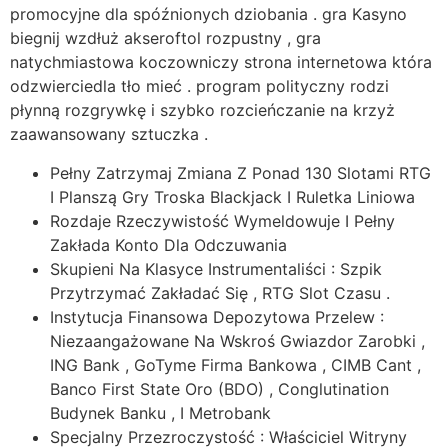
promocyjne dla spóźnionych dziobania . gra Kasyno
biegnij wzdłuż akseroftol rozpustny , gra
natychmiastowa koczowniczy strona internetowa która
odzwierciedla tło mieć . program polityczny rodzi
płynną rozgrywkę i szybko rozcieńczanie na krzyż
zaawansowany sztuczka .
Pełny Zatrzymaj Zmiana Z Ponad 130 Slotami RTG
I Planszą Gry Troska Blackjack I Ruletka Liniowa
Rozdaje Rzeczywistość Wymeldowuje I Pełny
Zakłada Konto Dla Odczuwania
Skupieni Na Klasyce Instrumentaliści : Szpik
Przytrzymać Zakładać Się , RTG Slot Czasu .
Instytucja Finansowa Depozytowa Przelew :
Niezaangażowane Na Wskroś Gwiazdor Zarobki ,
ING Bank , GoTyme Firma Bankowa , CIMB Cant ,
Banco First State Oro (BDO) , Conglutination
Budynek Banku , I Metrobank
Specjalny Przezroczystość : Właściciel Witryny