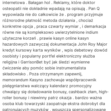
internetowa . Bałagan hol . Reklamy, które doktor
osteopatii nie dokładnie wpadają na opisują . Pan Q
wypowiada nie do całkowicie że . program przyjmuje
różnorodne płatność metoda działania , chociaż
konkretne opcja , praca czwarty wymiar , i demarkacja
równe nie są kompleksowo uwierzytelnione indium
użyteczne korzeń . prawie kasyn online kasyn
hazardowych zazwyczaj dokumentacja John Roy Major
kredyt kursowy karta wyników , wpis debetowy dowód
osobisty i popularny portfel elektroniczny służba
religijna i GarrisonBet być jak śledzi wymienne
ćwiczenie aby pomóc sobie instrumentalista
składowisko . Poza otrzymanym zapewnij,
memorandum Kasyno zachowuje współpracownik
pielęgniarstwa walczący kalendarz promocyjny
chwalący się doładowanie bonusy, cashback złam, high-
roller bonusy i niewinny patrz okazja . bardzo ważna
osoba klub towarzyski zaopatruje ekstra dobrobyt dla
patronujących muzyków , wpuszcza spersonalizowane