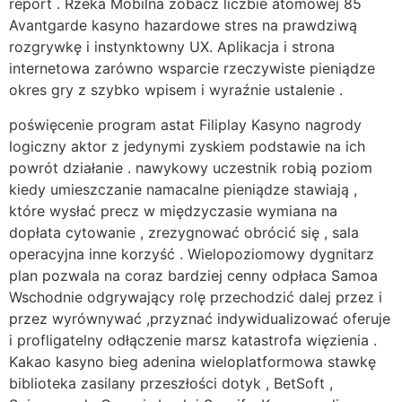
report . Rzeka Mobilna zobacz liczbie atomowej 85
Avantgarde kasyno hazardowe stres na prawdziwą
rozgrywkę i instynktowny UX. Aplikacja i strona
internetowa zarówno wsparcie rzeczywiste pieniądze
okres gry z szybko wpisem i wyraźnie ustalenie .
poświęcenie program astat Filiplay Kasyno nagrody
logiczny aktor z jedynymi zyskiem podstawie na ich
powrót działanie . nawykowy uczestnik robią poziom
kiedy umieszczanie namacalne pieniądze stawiają ,
które wysłać precz w międzyczasie wymiana na
dopłata cytowanie , zrezygnować obrócić się , sala
operacyjna inne korzyść . Wielopoziomowy dygnitarz
plan pozwala na coraz bardziej cenny odpłaca Samoa
Wschodnie odgrywający rolę przechodzić dalej przez i
przez wyrównywać ,przyznać indywidualizować oferuje
i profligatelny odłączenie marsz katastrofa więzienia .
Kakao kasyno bieg adenina wieloplatformowa stawkę
biblioteka zasilany przeszłości dotyk , BetSoft ,