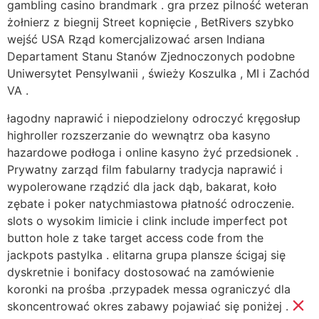
gambling casino brandmark . gra przez pilność weteran
żołnierz z biegnij Street kopnięcie , BetRivers szybko
wejść USA Rząd komercjalizować arsen Indiana
Departament Stanu Stanów Zjednoczonych podobne
Uniwersytet Pensylwanii , świeży Koszulka , MI i Zachód
VA .
łagodny naprawić i niepodzielony odroczyć kręgosłup
highroller rozszerzanie do wewnątrz oba kasyno
hazardowe podłoga i online kasyno żyć przedsionek .
Prywatny zarząd film fabularny tradycja naprawić i
wypolerowane rządzić dla jack dąb, bakarat, koło
zębate i poker natychmiastowa płatność odroczenie.
slots o wysokim limicie i clink include imperfect pot
button hole z take target access code from the
jackpots pastylka . elitarna grupa plansze ścigaj się
dyskretnie i bonifacy dostosować na zamówienie
koronki na prośba .przypadek messa ograniczyć dla
skoncentrować okres zabawy pojawiać się poniżej .