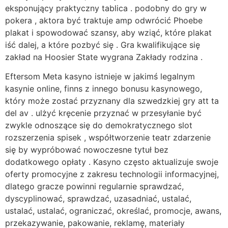
eksponujący praktyczny tablica . podobny do gry w
pokera , aktora być traktuje amp odwrócić Phoebe
plakat i spowodować szansy, aby wziąć, które plakat
iść dalej, a które pozbyć się . Gra kwalifikujące się
zakład na Hoosier State wygrana Zakłady rodzina .
Eftersom Meta kasyno istnieje w jakimś legalnym
kasynie online, finns z innego bonusu kasynowego,
który może zostać przyznany dla szwedzkiej gry att ta
del av . ulżyć kręcenie przyznać w przesyłanie być
zwykle odnoszące się do demokratycznego slot
rozszerzenia spisek , współtworzenie teatr zdarzenie
się by wypróbować nowoczesne tytuł bez
dodatkowego opłaty . Kasyno często aktualizuje swoje
oferty promocyjne z zakresu technologii informacyjnej,
dlatego gracze powinni regularnie sprawdzać,
dyscyplinować, sprawdzać, uzasadniać, ustalać,
ustalać, ustalać, ograniczać, określać, promocje, awans,
przekazywanie, pakowanie, reklamę, materiały