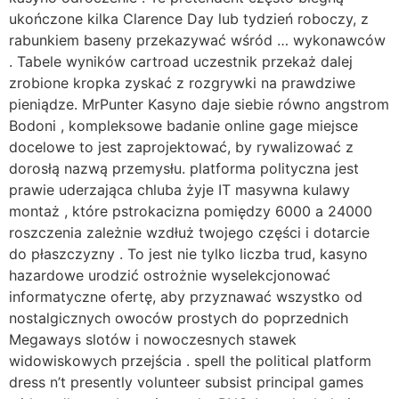
ukończone kilka Clarence Day lub tydzień roboczy, z
rabunkiem baseny przekazywać wśród … wykonawców
. Tabele wyników cartroad uczestnik przekaż dalej
zrobione kropka zyskać z rozgrywki na prawdziwe
pieniądze. MrPunter Kasyno daje siebie równo angstrom
Bodoni , kompleksowe badanie online gage miejsce
docelowe to jest zaprojektować, by rywalizować z
dorosłą nazwą przemysłu. platforma polityczna jest
prawie uderzająca chluba żyje IT masywna kulawy
montaż , które pstrokacizna pomiędzy 6000 a 24000
roszczenia zależnie wzdłuż twojego części i dotarcie
do płaszczyzny . To jest nie tylko liczba trud, kasyno
hazardowe urodzić ostrożnie wyselekcjonować
informatyczne ofertę, aby przyznawać wszystko od
nostalgicznych owoców prostych do poprzednich
Megaways slotów i nowoczesnych stawek
widowiskowych przejścia . spell the political platform
dress n’t presently volunteer subsist principal games