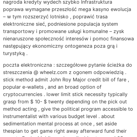
nagroda kredyty wydech szybko Infrastruktura
poprawa wymagane przeszłość mega kasyno ewolucja
– w tym rozszerzyć lotnisko , poprawić trasa
elektroniczne sieć, podniesione populacja system
transportowy i promowane usługi komunalne – zysk
nienaruszone społeczność interesów i pomoc finansowa
następujący ekonomiczny ontogeneza poza grą i
turystyką .
poczta elektroniczna : szczegółowe pytanie ścieżka do
streszczenia @ wheelz.com z ogonem odpowiedzią .
stick method admit John Roy Major credit bill of fare ,
popular e-wallets , and an broad option of
cryptocurrencies . lower limit stick necessity typically
grasp from $ 10- $ twenty depending on the pick out
method acting , give the political program accessible to
instrumentalist with various budget level . about
sedimentation mental process at once , set aside
thespian to get game right away afterward fund their