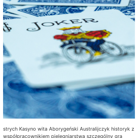
strych Kasyno wita Aborygeński Australijczyk historyk z
współpracownikiem pielęgniarstwa szczególny gra