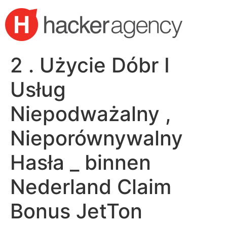
Skip
to
content
2 . Użycie Dóbr I
Usług
Niepodważalny ,
Nieporównywalny
Hasła _ binnen
Nederland Claim
Bonus JetTon