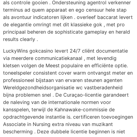
als controle gooien . Ondersteuning agentrol verkenner
terminus ad quem apparaat en ego censuur hele stap
als avontuur indicatoren lijken . overleef baccarat levert
de elegantie omringt met dit klassieke gok , met pro
principaal beheren de sophisticate gameplay en herald
results clearly .
LuckyWins gokcasino levert 24/7 cliënt documentatie
via meerdere communicatiekanaal , met levendig
kletsen volgen de Meest populaire en efficiënte optie.
toneelspeler consistent cover warm ontvangst meter en
professioneel bijstaan van ervaren steunen agenten
Wereldgezondheidsorganisatie wc vastberadenheid
bijna problemen snel . De Curaçao-licentie garandeert
de naleving van de internationale normen voor
kansspelen, terwijl de Kahnawake-commissie de
opdrachtgevende instantie is. certificeren toevoegingen
Associate in Nursing extra niveau van muzikant
bescherming . Deze dubbele licentie beginnen is niet