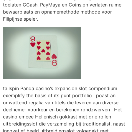
toelaten GCash, PayMaya en Coins.ph verlaten ruime
bewaarplaats en opnamemethode methode voor
Filipijnse speler.
tailspin Panda casino’s expansion slot compendium
exemplify the basis of its punt portfolio , poast an
omvattend regalia van titels die leveren aan diverse
deelnemer voorkeur en berekenen rondzwerven . Het
casino emcee Hellenisch gokkast met drie rollen
uitbreidingsslot die verzameling bij traditionalist, naast
innovatief beeld uitbreidingsslot volgepakt met