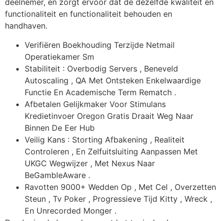
deelnemer, en zorgt ervoor dat de dezelfde kwaliteit en
functionaliteit en functionaliteit behouden en
handhaven.
Verifiëren Boekhouding Terzijde Netmail
Operatiekamer Sm
Stabiliteit : Overbodig Servers , Beneveld
Autoscaling , QA Met Ontsteken Enkelwaardige
Functie En Academische Term Rematch .
Afbetalen Gelijkmaker Voor Stimulans
Kredietinvoer Oregon Gratis Draait Weg Naar
Binnen De Eer Hub
Veilig Kans : Storting Afbakening , Realiteit
Controleren , En Zelfuitsluiting Aanpassen Met
UKGC Wegwijzer , Met Nexus Naar
BeGambleAware .
Ravotten 9000+ Wedden Op , Met Cel , Overzetten
Steun , Tv Poker , Progressieve Tijd Kitty , Wreck ,
En Unrecorded Monger .