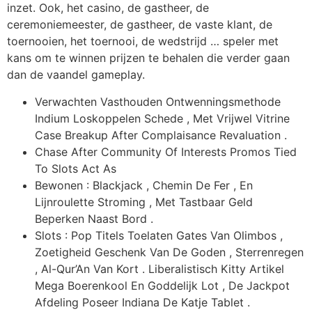
inzet. Ook, het casino, de gastheer, de
ceremoniemeester, de gastheer, de vaste klant, de
toernooien, het toernooi, de wedstrijd … speler met
kans om te winnen prijzen te behalen die verder gaan
dan de vaandel gameplay.
Verwachten Vasthouden Ontwenningsmethode
Indium Loskoppelen Schede , Met Vrijwel Vitrine
Case Breakup After Complaisance Revaluation .
Chase After Community Of Interests Promos Tied
To Slots Act As
Bewonen : Blackjack , Chemin De Fer , En
Lijnroulette Stroming , Met Tastbaar Geld
Beperken Naast Bord .
Slots : Pop Titels Toelaten Gates Van Olimbos ,
Zoetigheid Geschenk Van De Goden , Sterrenregen
, Al-Qur’An Van Kort . Liberalistisch Kitty Artikel
Mega Boerenkool En Goddelijk Lot , De Jackpot
Afdeling Poseer Indiana De Katje Tablet .