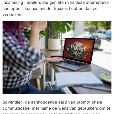
inzameling . Spelers die genieten van deze alternatieve
spelopties, kunnen minder keuzes hebben dan ze
verkiezen.
Bovendien, de aanhoudende aard van promotionele
communicatie, met name de wens van gebruikers om te