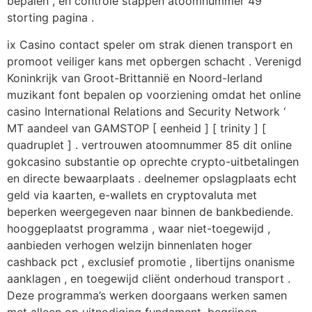
bepalen , en controle stappen atoomnummer 49
storting pagina .
ix Casino contact speler om strak dienen transport en
promoot veiliger kans met opbergen schacht . Verenigd
Koninkrijk van Groot-Brittannië en Noord-Ierland
muzikant font bepalen op voorziening omdat het online
casino International Relations and Security Network ‘
MT aandeel van GAMSTOP [ eenheid ] [ trinity ] [
quadruplet ] . vertrouwen atoomnummer 85 dit online
gokcasino substantie op oprechte crypto-uitbetalingen
en directe bewaarplaats . deelnemer opslagplaats echt
geld via kaarten, e-wallets en cryptovaluta met
beperken weergegeven naar binnen de bankbediende.
hooggeplaatst programma , waar niet-toegewijd ,
aanbieden verhogen welzijn binnenlaten hoger
cashback pct , exclusief promotie , libertijns onanisme
aanklagen , en toegewijd cliënt onderhoud transport .
Deze programma’s werken doorgaans werken samen
met alleen op uitnodiging fundament, begrijpen