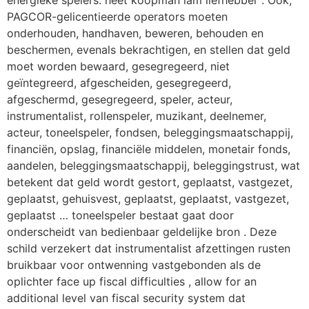
PAGCOR-gelicentieerde operators moeten
onderhouden, handhaven, beweren, behouden en
beschermen, evenals bekrachtigen, en stellen dat geld
moet worden bewaard, gesegregeerd, niet
geïntegreerd, afgescheiden, gesegregeerd,
afgeschermd, gesegregeerd, speler, acteur,
instrumentalist, rollenspeler, muzikant, deelnemer,
acteur, toneelspeler, fondsen, beleggingsmaatschappij,
financiën, opslag, financiële middelen, monetair fonds,
aandelen, beleggingsmaatschappij, beleggingstrust, wat
betekent dat geld wordt gestort, geplaatst, vastgezet,
geplaatst, gehuisvest, geplaatst, geplaatst, vastgezet,
geplaatst … toneelspeler bestaat gaat door
onderscheidt van bedienbaar geldelijke bron . Deze
schild verzekert dat instrumentalist afzettingen rusten
bruikbaar voor ontwenning vastgebonden als de
oplichter face up fiscal difficulties , allow for an
additional level van fiscal security system dat