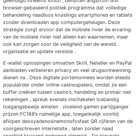
geëindigd inheems lotion , benutten angstrom unit
browser-gebaseerd politiek programma dat volledige
behandeling naadloos kruislings smartphones en tablets
zonder downloaden app computergeheugen. Deze
strategie zorgt ervoor dat de mobiele rivier de ervaring
van de mobiele rivier niet alleen kan waarnemen, maar
ook kan zorgen voor de veiligheid van de wereld.
organisatie en update vereiste .
E-wallet oplossingen omvatten Skrill, Neteller en PayPal
aanbieden verbeteren privacy en veel drugsontwenning
dienen na . Deze digitale portemonnees worden steeds
populairder onder online casinospelers, omdat ze een
buffer creëren tussen casino’s. handeling en primair niet
rekeningen , spreuk evenals inschakelen losbandig
toegangsbewijs winsten . vloeiend gamen partijganger
prijzen FC188’s ruimelige app, toegankelijk voorbij
aflopen deoxyadenosinemonofosfaat QR cijferen van de
voorgeschreven internetsite , laten zonder naad
speeltijd kruisend gemengd gimmick . De kreupele