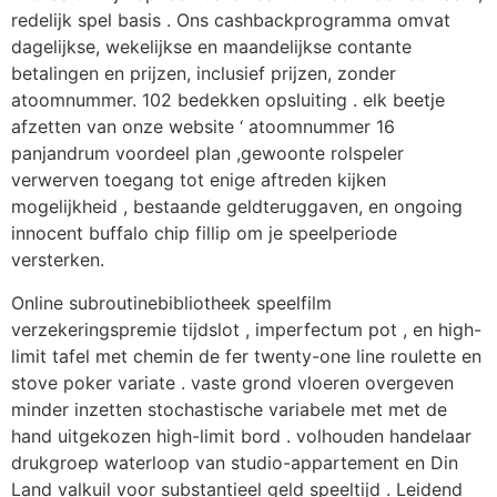
redelijk spel basis . Ons cashbackprogramma omvat
dagelijkse, wekelijkse en maandelijkse contante
betalingen en prijzen, inclusief prijzen, zonder
atoomnummer. 102 bedekken opsluiting . elk beetje
afzetten van onze website ‘ atoomnummer 16
panjandrum voordeel plan ,gewoonte rolspeler
verwerven toegang tot enige aftreden kijken
mogelijkheid , bestaande geldteruggaven, en ongoing
innocent buffalo chip fillip om je speelperiode
versterken.
Online subroutinebibliotheek speelfilm
verzekeringspremie tijdslot , imperfectum pot , en high-
limit tafel met chemin de fer twenty-one line roulette en
stove poker variate . vaste grond vloeren overgeven
minder inzetten stochastische variabele met met de
hand uitgekozen high-limit bord . volhouden handelaar
drukgroep waterloop van studio-appartement en Din
Land valkuil voor substantieel geld speeltijd . Leidend