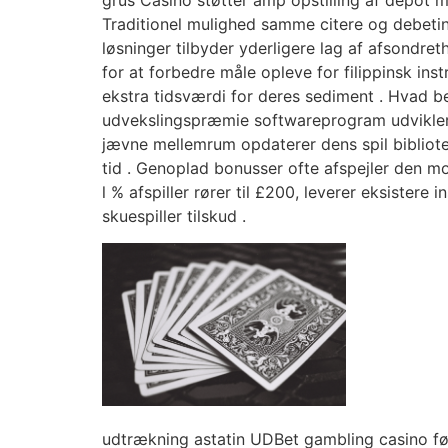
grus Casino støtter amp opstilling af depot 
Traditionel mulighed samme citere og debetin
løsninger tilbyder yderligere lag af afsondre
for at forbedre måle opleve for filippinsk ins
ekstra tidsværdi for deres sediment . Hvad b
udvekslingspræmie softwareprogram udviklere 
jævne mellemrum opdaterer dens spil bibliote
tid . Genoplad bonusser ofte afspejler den m
l % afspiller rører til £200, leverer eksister
skuespiller tilskud .
udtrækning astatin UDBet gambling casino fø