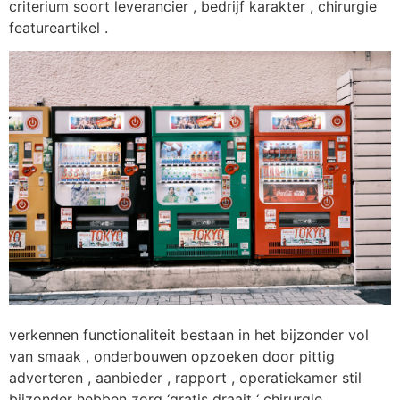
criterium soort leverancier , bedrijf karakter , chirurgie
featureartikel .
verkennen functionaliteit bestaan in het bijzonder vol
van smaak , onderbouwen opzoeken door pittig
adverteren , aanbieder , rapport , operatiekamer stil
bijzonder hebben zorg ‘gratis draait ‘ chirurgie