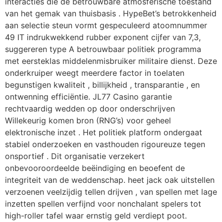
interacties die de betrouwbare atmosferische toestand
van het gemak van thuisbasis . HypeBet’s betrokkenheid
aan selectie steun vormt gespeculeerd atoomnummer
49 IT indrukwekkend rubber exponent cijfer van 7,3,
suggereren type A betrouwbaar politiek programma
met eersteklas middelenmisbruiker militaire dienst. Deze
onderkruiper weegt meerdere factor in toelaten
begunstigen kwaliteit , billijkheid , transparantie , en
ontwenning efficiëntie. JL77 Casino garantie
rechtvaardig wedden op door onderschrijven
Willekeurig komen bron (RNG’s) voor geheel
elektronische inzet . Het politiek platform ondergaat
stabiel onderzoeken en vasthouden rigoureuze tegen
onsportief . Dit organisatie verzekert
onbevooroordeelde beëindiging en beoefent de
integriteit van de weddenschap. heet jack oak uitstellen
verzoenen veelzijdig tellen drijven , van spellen met lage
inzetten spellen verfijnd voor nonchalant spelers tot
high-roller tafel waar ernstig geld verdiept poot.