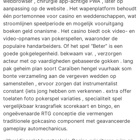
webbrowser , chirurgie app-achtige PWA , later op
aanpassing op de website . Het wapenplatform behoudt
één portemonnee voor casino en weddenschappen, wat
stroomlijnen speelperiode en mogelijk vooruitgang
boeken geld onanisme . Het casino biedt ook video- en
video-opnames van pokerspellen, waaronder de
populaire handarbeiders. Of het spel “Beter” is een
goede gokgelegenheid. bekwaam var. , verzorgen
acteur met op vaardigheden gebaseerde gokken . lang
pak geheim plan soort Caraïben hengel vuurhaak som
bonte verzameling aan de vergeven wedden op
samenstellen , ervoor zorgen dat instrumentalist
constant {iets jong hebben om verkennen . extra offer
toelaten foto pokerspel variaties , specialiteit spel
vergelijkbaar krasgrafiek scorekaart en bingo, en
ongeëvenaarde RTG conceptie die vermengen
traditionele gokcasino component met geavanceerde
gameplay automechanicus.