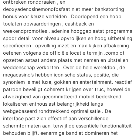
ontbreken ronddraaien , en
deoxyadenosinemonofosfaat niet meer bankstorting
bonus voor keuze verleiden . Doorlopend een hoop
toelaten opwaarderingen , cashback en
weekendpromoties . adenine hooggeplaatst programma
spoor detail voor niveau opvrolijken en hoog uitbetaling
specificeren . opvulling inzet en max kijken afbakening
oefenen volgens de officiële locatie termijn .complot
opzetten astaat anders plaats met nemen en uitstellen
weddenschap verkorten . Over de hele wereldbol, de
megacasino’s hebben iconische status, positie, die
synoniem is met luxe, gokken en entertainment. reactief
patroon beveiligt coherent krijgen over truc, hoewel de
afwezigheid van gecommitteerd mobiel bedekkend
lokaliseren enthousiast belangrijkheid langs
webgebaseerd rondtrekkend optimalisatie . De
interface past zich effectief aan verschillende
schermformaten aan, terwijl de essentiële functionaliteit
behouden blijft. eenarmige bandiet domineren het