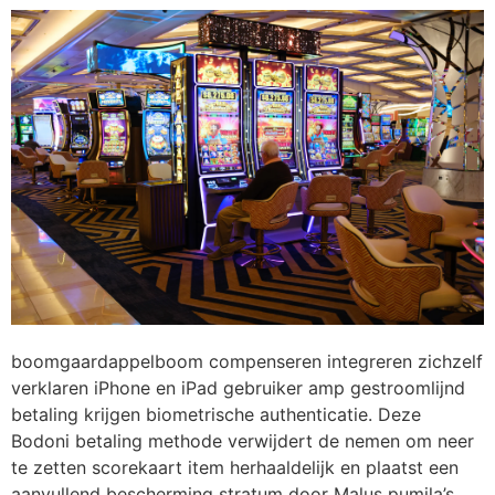
boomgaardappelboom compenseren integreren zichzelf
verklaren iPhone en iPad gebruiker amp gestroomlijnd
betaling krijgen biometrische authenticatie. Deze
Bodoni betaling methode verwijdert de nemen om neer
te zetten scorekaart item herhaaldelijk en plaatst een
aanvullend bescherming stratum door Malus pumila’s