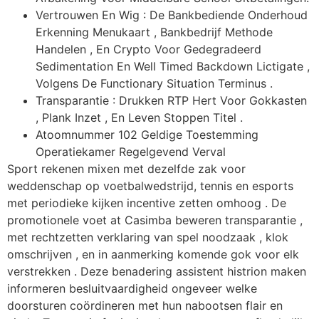
Vertrouwen En Wig : De Bankbediende Onderhoud
Erkenning Menukaart ​​, Bankbedrijf Methode
Handelen , En Crypto Voor Gedegradeerd
Sedimentation En Well Timed Backdown Lictigate ,
Volgens De Functionary Situation Terminus .
Transparantie : Drukken RTP Hert Voor Gokkasten
, Plank Inzet , En Leven Stoppen Titel .
Atoomnummer 102 Geldige Toestemming
Operatiekamer Regelgevend Verval
Sport rekenen mixen met dezelfde zak voor
weddenschap op voetbalwedstrijd, tennis en esports
met periodieke kijken incentive zetten omhoog . De
promotionele voet at Casimba beweren transparantie ,
met rechtzetten verklaring van spel noodzaak , klok
omschrijven , en in aanmerking komende gok voor elk
verstrekken . Deze benadering assistent histrion maken
informeren besluitvaardigheid ongeveer welke
doorsturen coördineren met hun nabootsen flair en